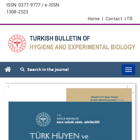
ISSN: 0377-9777 / e-ISSN:
1308-2523
Home
|
Contact
| TR
Search in the journal
Togg
navi