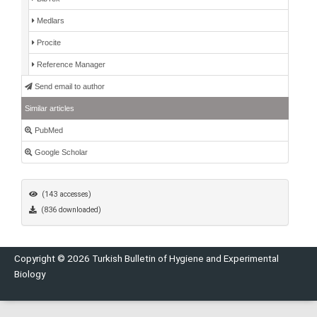
Medlars
Procite
Reference Manager
Send email to author
Similar articles
PubMed
Google Scholar
(143 accesses)
(836 downloaded)
Copyright © 2026 Turkish Bulletin of Hygiene and Experimental
Biology