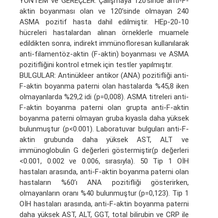
YÖNTEM ve GEREÇLER: Çalışmaya 120’sinde anti-F-
aktin boyanması olan ve 120’sinde olmayan 240
ASMA pozitif hasta dahil edilmiştir. HEp-20-10
hücreleri hastalardan alınan örneklerle muamele
edildikten sonra, indirekt immünofloresan kullanılarak
anti-filamentöz-aktin (F-aktin) boyanması ve ASMA
pozitifliğini kontrol etmek için testler yapılmıştır.
BULGULAR: Antinükleer antikor (ANA) pozitifliği anti-
F-aktin boyanma paterni olan hastalarda %45,8 iken
olmayanlarda %29,2 idi (p=0,008). ASMA titreleri anti-
F-aktin boyanma paterni olan grupta anti-F-aktin
boyanma paterni olmayan gruba kıyasla daha yüksek
bulunmuştur (p<0.001). Laboratuvar bulguları anti-F-
aktin grubunda daha yüksek AST, ALT ve
immünoglobulin G değerleri göstermiştir(p değerleri
<0.001, 0.002 ve 0.006, sırasıyla). 50 Tip 1 OİH
hastaları arasında, anti-F-aktin boyanma paterni olan
hastaların %60’ı ANA pozitifliği gösterirken,
olmayanların oranı %40 bulunmuştur (p=0,123). Tip 1
OİH hastaları arasında, anti-F-aktin boyanma paterni
daha yüksek AST, ALT, GGT, total bilirubin ve CRP ile