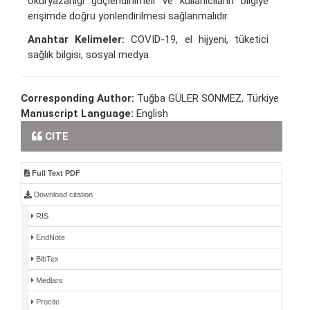
okuryazarlığı güçlendirilmeli ve kullanıcıların bilgiye
erişimde doğru yönlendirilmesi sağlanmalıdır.
Anahtar Kelimeler:
COVID-19, el hijyeni, tüketici
sağlık bilgisi, sosyal medya
Corresponding Author:
Tuğba GÜLER SÖNMEZ, Türkiye
Manuscript Language:
English
CITE
Full Text PDF
Download citation
RIS
EndNote
BibTex
Medlars
Procite