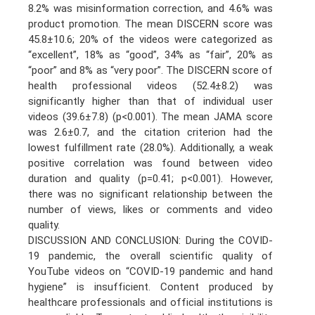
8.2% was misinformation correction, and 4.6% was
product promotion. The mean DISCERN score was
45.8±10.6; 20% of the videos were categorized as
“excellent”, 18% as “good”, 34% as “fair”, 20% as
“poor” and 8% as “very poor”. The DISCERN score of
health professional videos (52.4±8.2) was
significantly higher than that of individual user
videos (39.6±7.8) (p<0.001). The mean JAMA score
was 2.6±0.7, and the citation criterion had the
lowest fulfillment rate (28.0%). Additionally, a weak
positive correlation was found between video
duration and quality (p=0.41; p<0.001). However,
there was no significant relationship between the
number of views, likes or comments and video
quality.
DISCUSSION AND CONCLUSION: During the COVID-
19 pandemic, the overall scientific quality of
YouTube videos on “COVID-19 pandemic and hand
hygiene” is insufficient. Content produced by
healthcare professionals and official institutions is