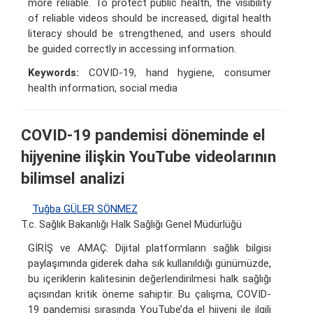
more reliable. To protect public health, the visibility
of reliable videos should be increased, digital health
literacy should be strengthened, and users should
be guided correctly in accessing information.
Keywords:
COVID-19, hand hygiene, consumer
health information, social media
COVID-19 pandemisi döneminde el
hijyenine ilişkin YouTube videolarının
bilimsel analizi
Tuğba GÜLER SÖNMEZ
T.c. Sağlık Bakanlığı Halk Sağlığı Genel Müdürlüğü
GİRİŞ ve AMAÇ: Dijital platformların sağlık bilgisi
paylaşımında giderek daha sık kullanıldığı günümüzde,
bu içeriklerin kalitesinin değerlendirilmesi halk sağlığı
açısından kritik öneme sahiptir. Bu çalışma, COVID-
19 pandemisi sırasında YouTube’da el hijyeni ile ilgili