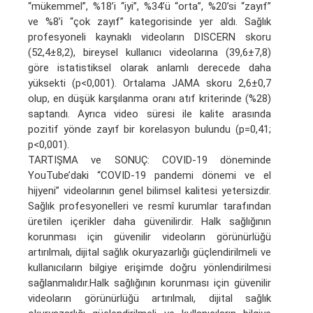
“mükemmel”, %18’i “iyi”, %34’ü “orta”, %20’si “zayıf”
ve %8’i “çok zayıf” kategorisinde yer aldı. Sağlık
profesyoneli kaynaklı videoların DISCERN skoru
(52,4±8,2), bireysel kullanıcı videolarına (39,6±7,8)
göre istatistiksel olarak anlamlı derecede daha
yüksekti (p<0,001). Ortalama JAMA skoru 2,6±0,7
olup, en düşük karşılanma oranı atıf kriterinde (%28)
saptandı. Ayrıca video süresi ile kalite arasında
pozitif yönde zayıf bir korelasyon bulundu (p=0,41;
p<0,001).
TARTIŞMA ve SONUÇ: COVID-19 döneminde
YouTube’daki “COVID-19 pandemi dönemi ve el
hijyeni” videolarının genel bilimsel kalitesi yetersizdir.
Sağlık profesyonelleri ve resmî kurumlar tarafından
üretilen içerikler daha güvenilirdir. Halk sağlığının
korunması için güvenilir videoların görünürlüğü
artırılmalı, dijital sağlık okuryazarlığı güçlendirilmeli ve
kullanıcıların bilgiye erişimde doğru yönlendirilmesi
sağlanmalıdır.Halk sağlığının korunması için güvenilir
videoların görünürlüğü artırılmalı, dijital sağlık