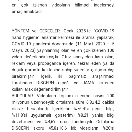
en çok izlenen videoların bilimsel incelemeyi
amaçlamaktadır.
YÖNTEM ve GEREÇLER: Ocak 2025’te “COVID-19
hand hygiene” anahtar kelimesi ile arama yapılarak,
COVID-19 pandemi döneminde (11 Mart 2020 – 5
Mayıs 2023) yayınlanmış olan ve en çok izlenen 100
video değerlendirilmiştir. Otuz saniyeden kısa olan,
reklam veya propaganda içeren, tekrar eden ya da
düşük görüntü kalitesine sahip videolar çalışma dışı
bırakılmıştır. İçerik, iki bağımsız araştırmacı
tarafından DISCERN ölçeği ve JAMA kriterleri
kullanılarak değerlendirilmiştir.
BULGULAR: Videoların toplam izlenme sayısı 200
milyonun üzerindeydi; ortalama süre 6,8±4,2 dakika
olarak hesaplandı. İçeriklerin %76,4’sı genel bilgi,
%11,8’si uygulamalı gösterim, %8,2’i yanlış bilgi
düzeltmesi ve %4,6’ü ürün tanıtımıydı. Ortalama
DISCERN skoru 45,8±10,6 idi; videoların %20’si