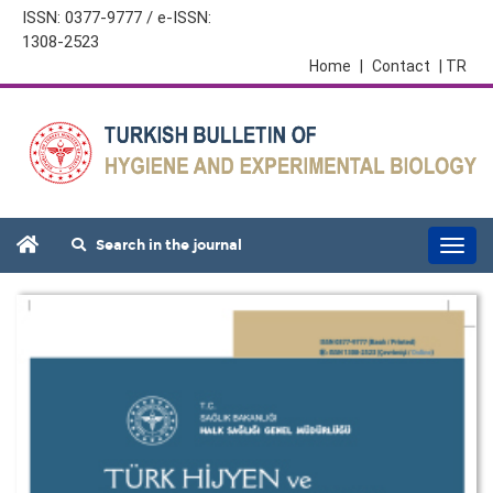
ISSN: 0377-9777 / e-ISSN:
1308-2523
Home
|
Contact
| TR
Search in the journal
Togg
navi