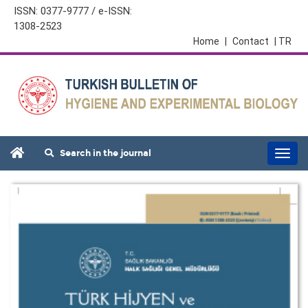
ISSN: 0377-9777 / e-ISSN:
1308-2523
Home
|
Contact
| TR
Search in the journal
Togg
navi