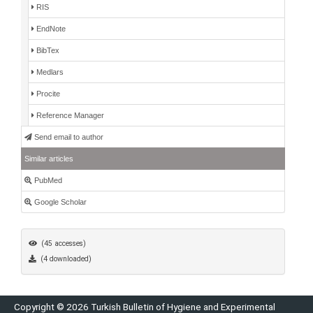
RIS
EndNote
BibTex
Medlars
Procite
Reference Manager
Send email to author
Similar articles
PubMed
Google Scholar
(45 accesses)
(4 downloaded)
Copyright © 2026 Turkish Bulletin of Hygiene and Experimental