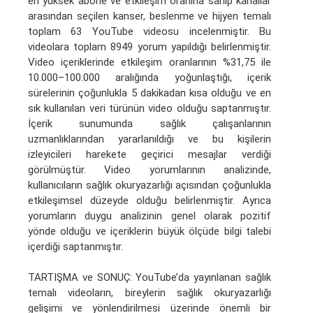
en yüksek abone ve etkileşim oranına sahip kanallar
arasından seçilen kanser, beslenme ve hijyen temalı
toplam 63 YouTube videosu incelenmiştir. Bu
videolara toplam 8949 yorum yapıldığı belirlenmiştir.
Video içeriklerinde etkileşim oranlarının %31,75 ile
10.000–100.000 aralığında yoğunlaştığı, içerik
sürelerinin çoğunlukla 5 dakikadan kısa olduğu ve en
sık kullanılan veri türünün video olduğu saptanmıştır.
İçerik sunumunda sağlık çalışanlarının
uzmanlıklarından yararlanıldığı ve bu kişilerin
izleyicileri harekete geçirici mesajlar verdiği
görülmüştür. Video yorumlarının analizinde,
kullanıcıların sağlık okuryazarlığı açısından çoğunlukla
etkileşimsel düzeyde olduğu belirlenmiştir. Ayrıca
yorumların duygu analizinin genel olarak pozitif
yönde olduğu ve içeriklerin büyük ölçüde bilgi talebi
içerdiği saptanmıştır.
TARTIŞMA ve SONUÇ: YouTube’da yayınlanan sağlık
temalı videoların, bireylerin sağlık okuryazarlığı
gelişimi ve yönlendirilmesi üzerinde önemli bir