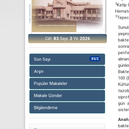
2
Katip 
Hematol
3
Tepeci
Sunul
yaşın
Cilt:
83
Sayı:
2
Yıl:
2026
bakte
sonra
perif
alına
Son Sayı
83/2
günle
Arşiv
Bakte
100 (
Popüler Makaleler
Kült
tazo
Makale Gönder
sipro
gün a
Bilgilendirme
sistem
Anah
bakte