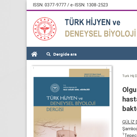
ISSN: 0377-9777 / e-ISSN: 1308-2523
Dergide ara
Turk Hij D
Olgu
hast
bakt
GÜLİZ 
Şamlıo
1
Tepeci