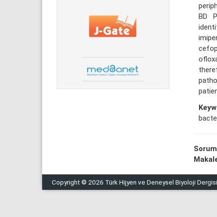
perip
BD P
ident
imip
cefop
oflox
there
path
patie
Keyw
bacte
Sorum
Makale
Copyright © 2026 Türk Hijyen ve Deneysel Biyoloji Dergis