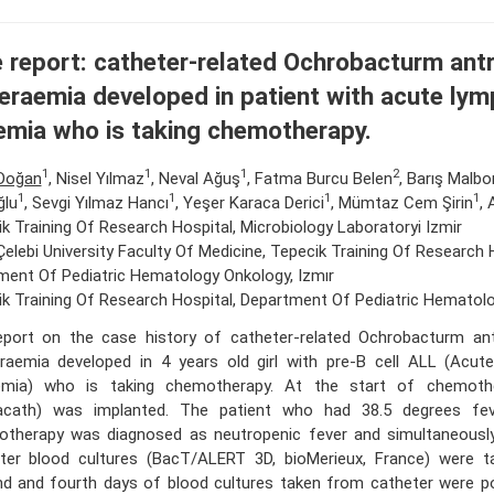
 report: catheter-related Ochrobacturm antr
eraemia developed in patient with acute lym
emia who is taking chemotherapy.
1
1
1
2
Doğan
, Nisel Yılmaz
, Neval Ağuş
, Fatma Burcu Belen
, Barış Malbo
1
1
1
1
ğlu
, Sevgi Yılmaz Hancı
, Yeşer Karaca Derici
, Mümtaz Cem Şirin
,
k Training Of Research Hospital, Microbiology Laboratoryi Izmir
Çelebi University Faculty Of Medicine, Tepecik Training Of Research 
ment Of Pediatric Hematology Onkology, Izmır
k Training Of Research Hospital, Department Of Pediatric Hematolo
port on the case history of catheter-related Ochrobacturm antr
raemia developed in 4 years old girl with pre-B cell ALL (Acut
emia) who is taking chemotherapy. At the start of chemoth
acath) was implanted. The patient who had 38.5 degrees fev
therapy was diagnosed as neutropenic fever and simultaneously
ter blood cultures (BacT/ALERT 3D, bioMerieux, France) were ta
d and fourth days of blood cultures taken from catheter were po