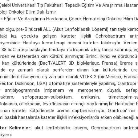
Çelebi Üniversitesi Tıp Fakültesi, Tepecik Eğitim Ve Araştırma Hasta
oji Onkoloji Bilim Dalı, İzmir
k Eğitim Ve Araştırma Hastanesi, Çocuk Hematoloji Onkoloji Bilim Dal
an olgu, pre-B hücreli ALL (Akut Lenfoblastik Lösemi) tanısıyla kemo
daki kız çocukta gelişen kateter ilişkili Ochrobactrum antro
riyemisidir. Hastaya kemoterapi öncesi kateter takılmıştır. Veril
 38.5oC ateşi başlayan hastaya nötropenik ateş tanısı konmuş, eş
erden ve kateterden kan kültürü alınmıştır. Birinci, ikinci ve dördün
n kan kültürlerinde (BacT/ALERT 3D, bioMerieux, Fransa) üreme sa
rde eş zamanlı olarak periferden alınan kan kültürlerinde ür
rinin identifikasyonu eş zamanlı olarak VITEK 2 (bioMerieux, Frans
Becton Dickinson, USA) otomatize sistemleriyle yapılmış, O.antropi te
ür antibiyogramında imipenem ve meropenem duyarlı, sefepim
baktam, sefoperazon-sulbaktam, amikasin, trimetoprim-sul
floksasin, ofloksasin, levofloksasin dirençli saptanmıştır. Hastadan b
lınan kateter kültürlerinde üreme saptanmamıştır. O.antropi' nin 
i baskılı hastalarda kateter ilişkili infeksiyonlarda etken olabileceği a
tar Kelimeler:
akut lenfoblastik lösemi, Ochrobactrum antropi, k
riyemi.