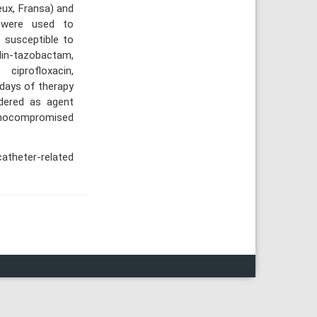
eux, Fransa) and
 were used to
s susceptible to
in-tazobactam,
ciprofloxacin,
 days of therapy
dered as agent
unocompromised
theter-related