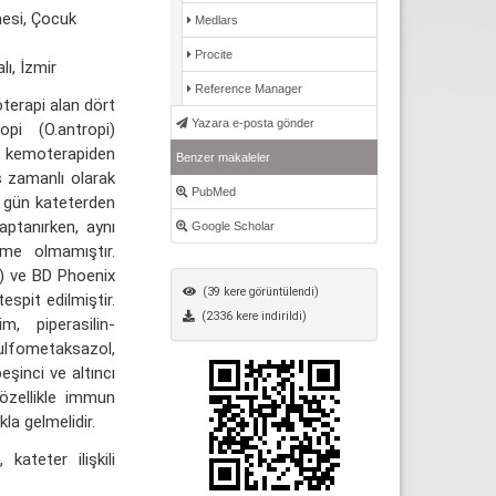
nesi, Çocuk
Medlars
Procite
ı, İzmir
Reference Manager
terapi alan dört
Yazara e-posta gönder
pi (O.antropi)
en kemoterapiden
Benzer makaleler
 zamanlı olarak
PubMed
cü gün kateterden
ptanırken, aynı
Google Scholar
eme olmamıştır.
a) ve BD Phoenix
(39 kere görüntülendi)
spit edilmiştir.
(2336 kere indirildi)
, piperasilin-
fometaksazol,
eşinci ve altıncı
özellikle immun
kla gelmelidir.
ateter ilişkili