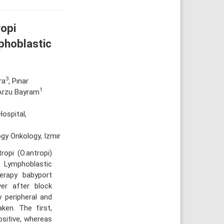
opi
phoblastic
3
ra
, Pınar
1
 Arzu Bayram
Hospital,
gy Onkology, Izmır
opi (O.antropi)
e Lymphoblastic
erapy babyport
er after block
 peripheral and
ken. The first,
sitive, whereas