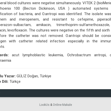
heral blood cultures were negative simultaneously. VITEK 2 (bioMeri
hoenix 100 (Becton Dickinson, USA ) automated systems
ification of bacteria, and O.antropi was identified. The isolate wa
enem and meropenem, and resistant to cefepime, piperacill
erazon-sulbactam, amikacin, trimethoprim-sulfamethoxazole, 
acin, levofloxacin. The cultures were negative on the fifth and sixth
fore the catheter was not removed. O.antropi should be consi
ogen with catheter related infection especially in the imm
nts.
ords:
acut lymphoblastic leukemia, Ochrobactrum antropi, ca
raemia
lu Yazar:
GÜLİZ Doğan, Türkiye
 Dili:
Türkçe
i
LookUs
&
Online Makale