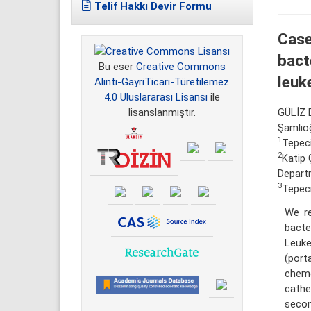
Telif Hakkı Devir Formu
Case
bact
Bu eser
Creative Commons
leuk
Alıntı-GayriTicari-Türetilemez
4.0 Uluslararası Lisansı
ile
GÜLİZ 
lisanslanmıştır.
Şamlıo
1
Tepeci
2
Katip 
Depart
3
Tepeci
We re
bacte
Leuk
(port
chemo
cathe
secon