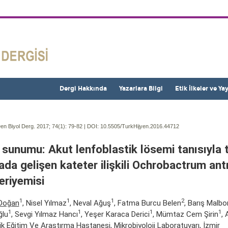
Dergi Hakkında
Yazarlara Bilgi
Etik İlkeler ve Ya
en Biyol Derg. 2017; 74(1):
79-82 | DOI:
10.5505/TurkHijyen.2016.44712
 sunumu: Akut lenfoblastik lösemi tanısıyla t
ada gelişen kateter ilişkili Ochrobactrum ant
eriyemisi
1
1
1
2
Doğan
, Nisel Yılmaz
, Neval Ağuş
, Fatma Burcu Belen
, Barış Malbo
1
1
1
1
ğlu
, Sevgi Yılmaz Hancı
, Yeşer Karaca Derici
, Mümtaz Cem Şirin
,
k Eğitim Ve Araştırma Hastanesi, Mikrobiyoloji Laboratuvarı, İzmir