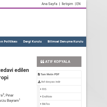
Ana Sayfa
|
İletişim
| EN
yın Politikası
Dergi Kurulu
Bilimsel Danışma Kurulu
ATIF KOPYALA
edavi edilen
Tam Metin PDF
ropi
Atıf dosyası indir
RIS
3
ra
, Pınar
EndNote
1
 Arzu Bayram
BibTex