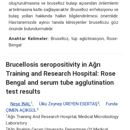
oluşturulmasına ve bruselloz bulaşı açısından önlemlerin
artırılmasına katkı sağlayacaktır. Bruselloz enfeksiyonu ve
bulaş yolları hakkında halkın bilgilendirilmesi önemlidir.
Hastanemizde ayırıcı tanıda klinisyenler brusellozu göz
önünde bulundurmalıdır.
Anahtar Kelimeler:
Bruselloz, tüp aglütinasyon, Rose-
Bengal
Brucellosis seropositivity in Ağrı
Training and Research Hospital: Rose
Bengal and serum tube agglutination
test results
1
2
Neşe İNAL
,
Ülkü Zeynep ÜREYEN ESERTAŞ
,
Funda
2
ÇİMEN AÇIKGÜL
1
Ağrı Training And Research Hospital, Medical Microbiology
Laboratory
2
Ağrı İbrahim Çeçen University, Departman Of Medical