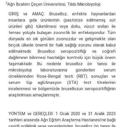
2
Ağrı İbrahim Çeçen Üniversitesi, Tıbbi Mikrobiyoloji
GİRİŞ ve AMAÇ: Bruselloz, enfekte hayvanlardan
insanlara gıda ürünlerinin (pastörize edilmemiş süt
ürünleri gibi) tüketilmesi veya doku, vücut sıvıları ile
temas yoluyla bulaşan zoonotik bir enfeksiyondur. Tüm
dünyada en sık görülen zoonozdur ve gelişmekte olan
birçok ülkede önemli bir halk sağlığı sorunu olarak kabul
edilmektedir. Bruselloz seropozitifliği ve coğrafi
dağılımının bilinmesi hastalığın kontrolü için büyük önem
taşımaktadır. Bu nedenle bruselloz ön tanısı ile
mikrobiyoloji laboratuvarına gönderilen serum
örneklerinden Rose-Bengal testi (RBT) sonuçları ve
serum tüp aglütinasyon (STA) test titrelerinin
incelenmesi ve bölgemizde brusellozun seropozitifliğinin
araştırılması amaçlanmıştır.
YÖNTEM ve GEREÇLER: 1 Ocak 2020 ve 31 Aralık 2023
tarihleri arasında Ağrı Eğitim Araştırma Hastanesi’ne bağlı
çeşitli poliklinik veya servislerinden, bruselloz ön tanısı ile