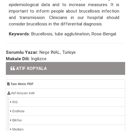
epidemiological data and to increase measures. It is
important to inform people about brucellosis infection
and transmission. Clinicians in our hospital should
consider brucellosis in the differential diagnosis.
Keywords:
Brucellosis, tube agglutination, Rose-Bengal
Sorumlu Yazar:
Neşe İNAL, Türkiye
Makale Dili:
İngilizce
ATIF KOPYALA
Tam Metin PDF
Atıf dosyası indir
RIS
EndNote
BibTex
Medlars