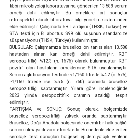
tıbbi mikrobiyoloji laboratuvarına gönderilen 13.588 serum
örneği dahil edilmiştir. Bu örneklere ait sonuçlar
retrospektif olarak laboratuvar bilgi yönetim sisteminden
elde edilmiştir. Çalışmada RBT antijeni (THSK, Türkiye) ve
STA testi için B. abortus S99 ölü suşunun standardize
süspansiyonu (THSK, Türkiye) kullanılmıştır.
BULGULAR: Çalışmamıza bruselloz ön tanısı alan 13.588
hastadan alınan kan örneği dahil edilmiştir. RBT
seropozitifliği %12.3 (n: 1676) olarak bulunmuştur. RBT
pozitif olan hastaların örneklemine STA uygulanmıştır.
Serum aglütinasyon testinde <1/160 titrede %4.2 (n: 575),
≥1/160 titrede ise %5.5 (n: 750) oranında bruselloz
seropozitifliği saptanmıştır. Yıllara göre incelendiğinde
2023 yılında seropozitiflik oranının azaldığı tespit
edilmiştir.
TARTIŞMA ve SONUÇ: Sonuç olarak, bölgemizde
bruselloz seropozitifliği yüksek oranda saptanmıştır.
Bruselloz, Doğu Anadolu bölgesinde önemli bir halk sağlığı
sorunu olmaya devam etmektedir. Bu nedenle elde edilen
serolojik test sonuçları bölgesel epidemiyolojik verilerin