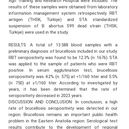
Ağrı Training and Research Hospital were included. The
results of these samples were obtained from laboratory
information management system retrospectively. RBT
antigen (THSK, Türkiye) and STA standardized
suspension of B. abortus S99 dead strain (THSK,
Türkiye) were used in the study.
RESULTS: A total of 13.588 blood samples with a
preliminary diagnosis of brucellosis included in our study.
RBT seropositivity was found to be 12.3% (n: 1676). STA
was applied to the sample of patients who were RBT
positive. In serum agglutination test, brucellosis
seropositivity was 4.2% (n: 575) at <1/160 titer and 5.5%
(n: 750) at ≥1/160 titer. According to investigated by
years, it has been determined that the rate of
seropositivity decreased in 2023 years.
DISCUSSION AND CONCLUSION: In conclusion, a high
rate of brucellosis seropositivity was detected in our
region. Brucellosis remains an important public health
problem in the Eastern Anatolia region. Serological test
results contribute to the development of regional