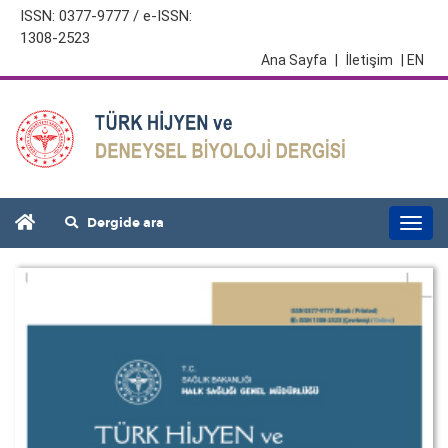
ISSN: 0377-9777 / e-ISSN:
1308-2523
Ana Sayfa
|
İletişim
| EN
Dergide ara
Togg
navi