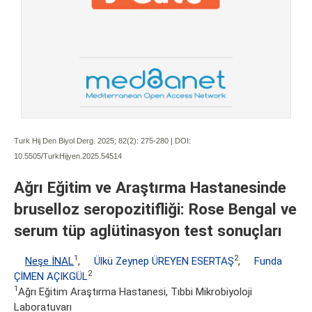
Turk Hij Den Biyol Derg. 2025; 82(2):
275-280 | DOI:
10.5505/TurkHijyen.2025.54514
Ağrı Eğitim ve Araştırma Hastanesinde
bruselloz seropozitifliği: Rose Bengal ve
serum tüp aglütinasyon test sonuçları
1
2
Neşe İNAL
,
Ülkü Zeynep ÜREYEN ESERTAŞ
,
Funda
2
ÇİMEN AÇIKGÜL
1
Ağrı Eğitim Araştırma Hastanesi, Tıbbi Mikrobiyoloji
Laboratuvarı