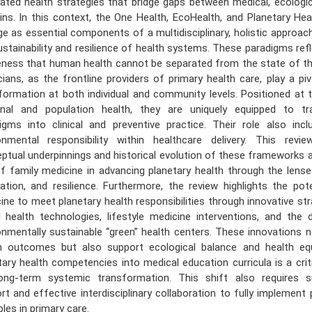
rated health strategies that bridge gaps between medical, ecologic
ns. In this context, the One Health, EcoHealth, and Planetary He
e as essential components of a multidisciplinary, holistic approa
ustainability and resilience of health systems. These paradigms ref
ness that human health cannot be separated from the state of the
cians, as the frontline providers of primary health care, play a pivo
formation at both individual and community levels. Positioned at 
nal and population health, they are uniquely equipped to tra
igms into clinical and preventive practice. Their role also inc
onmental responsibility within healthcare delivery. This revi
ptual underpinnings and historical evolution of these frameworks 
of family medicine in advancing planetary health through the lense
ation, and resilience. Furthermore, the review highlights the pot
ine to meet planetary health responsibilities through innovative st
al health technologies, lifestyle medicine interventions, and the
onmentally sustainable “green” health centers. These innovations 
h outcomes but also support ecological balance and health equi
tary health competencies into medical education curricula is a criti
ong-term systemic transformation. This shift also requires s
rt and effective interdisciplinary collaboration to fully implement 
ples in primary care.