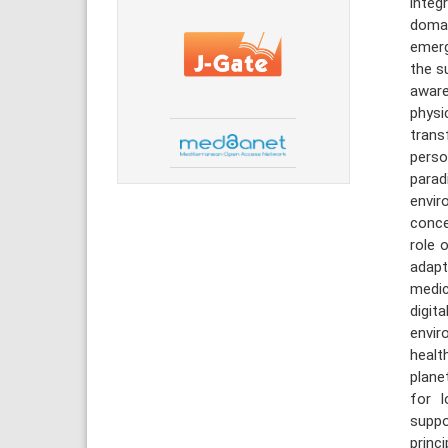
integ
domai
emerg
the s
aware
physi
trans
perso
parad
envir
conce
role 
adapt
medic
digit
envir
healt
plane
for l
suppo
princi