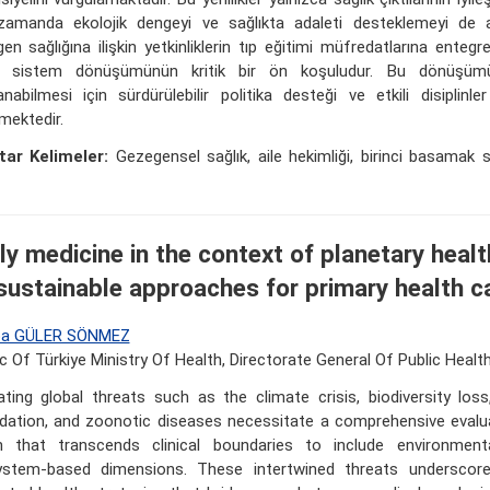
zamanda ekolojik dengeyi ve sağlıkta adaleti desteklemeyi de 
en sağlığına ilişkin yetkinliklerin tıp eğitimi müfredatlarına entegr
li sistem dönüşümünün kritik bir ön koşuludur. Bu dönüşü
anabilmesi için sürdürülebilir politika desteği ve etkili disiplinler
mektedir.
ar Kelimeler:
Gezegensel sağlık, aile hekimliği, birinci basamak sa
ly medicine in the context of planetary health
sustainable approaches for primary health c
ba GÜLER SÖNMEZ
c Of Türkiye Ministry Of Health, Directorate General Of Public Healt
ating global threats such as the climate crisis, biodiversity los
dation, and zoonotic diseases necessitate a comprehensive eval
h that transcends clinical boundaries to include environment
stem-based dimensions. These intertwined threats underscor