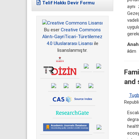
Telif Hakkı Devir Formu
aynı 
Gezeg
vade
uygul
Bu eser
Creative Commons
gerek
Alıntı-GayriTicari-Türetilemez
4.0 Uluslararası Lisansı
ile
Anaht
lisanslanmıştır.
iklim
Fami
and 
Tug
Republi
Escal
degra
healt
ecosy