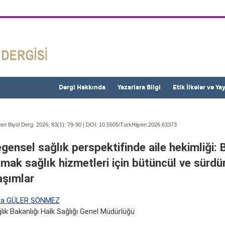
Dergi Hakkında
Yazarlara Bilgi
Etik İlkeler ve Ya
en Biyol Derg. 2026; 83(1):
79-90 | DOI:
10.5505/TurkHijyen.2026.63373
gensel sağlık perspektifinde aile hekimliği: B
mak sağlık hizmetleri için bütüncül ve sürdürü
aşımlar
ba GÜLER SÖNMEZ
ğlık Bakanlığı Halk Sağlığı Genel Müdürlüğü