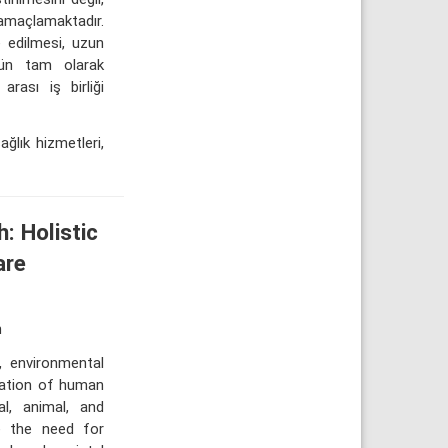
amaçlamaktadır.
e edilmesi, uzun
mün tam olarak
 arası iş birliği
ğlık hizmetleri,
: Holistic
are
h
s, environmental
uation of human
al, animal, and
e the need for