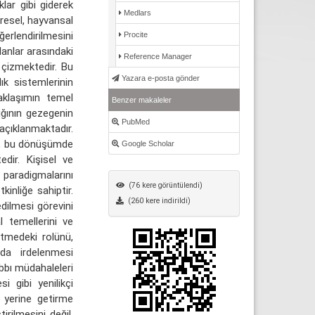
klar gibi giderek
Medlars
evresel, hayvansal
ğerlendirilmesini
Procite
lanlar arasındaki
Reference Manager
ı çizmektedir. Bu
Yazara e-posta gönder
ık sistemlerinin
 yaklaşımın temel
Benzer makaleler
ığının gezegenin
PubMed
açıklanmaktadır.
eri, bu dönüşümde
Google Scholar
dir. Kişisel ve
 paradigmalarını
(76 kere görüntülendi)
inliğe sahiptir.
(260 kere indirildi)
ilmesi görevini
 temellerini ve
letmedeki rolünü,
nda irdelenmesi
ıbbı müdahaleleri
si gibi yenilikçi
u yerine getirme
tirilmesini değil,