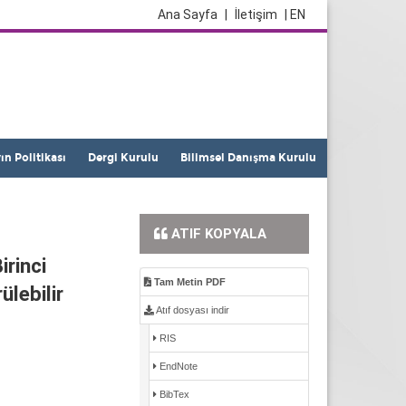
Ana Sayfa
|
İletişim
| EN
yın Politikası
Dergi Kurulu
Bilimsel Danışma Kurulu
ATIF KOPYALA
irinci
Tam Metin PDF
lebilir
Atıf dosyası indir
RIS
EndNote
BibTex