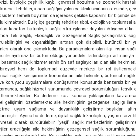
krizi, biyolojik çeşitlilik kaybı, çevresel bozulma ve zoonotik hastalı
küresel tehditler, insan sağlığını yalnızca klinik sınırların ötesinde; ç
osistem temelli boyutları da içerecek şekilde kapsamlı bir biçimde de
u kılmaktadır. Bu iç içe geçmiş tehditler tıbbi, ekolojik ve toplumsal a
kları kapatan bütünleşik sağlık stratejilerine duyulan ihtiyacın altın
mda Tek Sağlık, Ekosağlık ve Gezegensel Sağlık yaklaşımları; sağl
ülebilirliğini ve dayanıklılığını artıran çok disiplinli, bütüncül bir
enleri olarak öne çıkmaktadır. Bu paradigmalara olan ilgi, insan sağl
u ile ayrılmaz bir bütün olduğu yönündeki farkındalığın artmasıyla 
ci basamak sağlık hizmetlerinin ön saf sağlayıcıları olan aile hekiml
ireysel hem de toplumsal düzeyde merkezi bir rol üstlenmekte
msal sağlık kesişiminde konumlanan aile hekimleri, bütüncül sağlık
k ve koruyucu uygulamalara dönüştürme konusunda benzersiz bir yetk
zamanda, sağlık hizmet sunumunda çevresel sorumluluğun teşvik ed
tlenmektedirler. Bu derleme, söz konusu yaklaşımların kavramsal
sel gelişimini özetlemekte; aile hekimliğinin gezegensel sağlığı iler
letme, uyum sağlama ve dayanıklılık geliştirme başlıkları altı
nmıştır.. Ayrıca bu derleme, dijital sağlık teknolojileri, yaşam tarzı t
vresel olarak sürdürülebilir “yeşil” sağlık merkezlerinin geliştirilme
ejiler aracılığıyla aile hekimliğinin gezegensel sağlık sorumluluğun
iyelini vurgulamaktadır. Bu yenilikler yalnızca sağlık çıktılarının iyileş