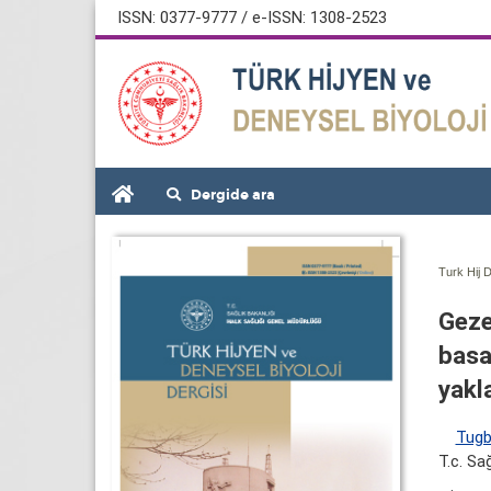
ISSN: 0377-9777 / e-ISSN: 1308-2523
Dergide ara
Turk Hij D
Geze
basa
yakl
Tug
T.c. Sa