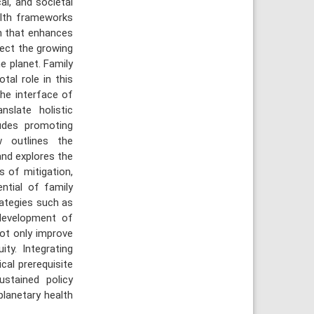
al, and societal
alth frameworks
ch that enhances
lect the growing
 planet. Family
tal role in this
the interface of
nslate holistic
ludes promoting
ew outlines the
and explores the
s of mitigation,
ential of family
rategies such as
 development of
not only improve
ty. Integrating
cal prerequisite
ustained policy
planetary health