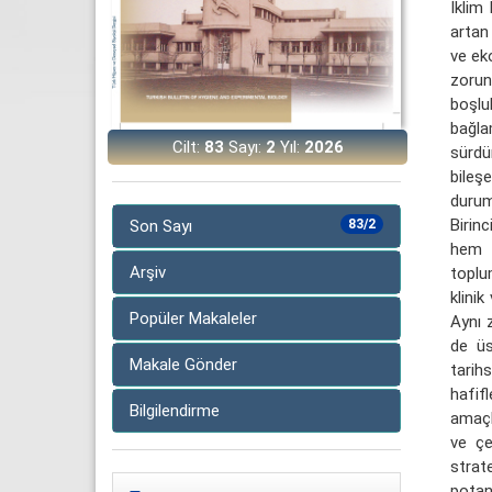
İklim 
artan 
ve ek
zorunl
boşlu
bağla
Cilt:
83
Sayı:
2
Yıl:
2026
sürdür
bileş
durum
Birin
Son Sayı
83/2
hem b
Arşiv
toplu
klini
Popüler Makaleler
Aynı 
de üs
Makale Gönder
tarih
hafif
Bilgilendirme
amaçla
ve çe
strat
potans