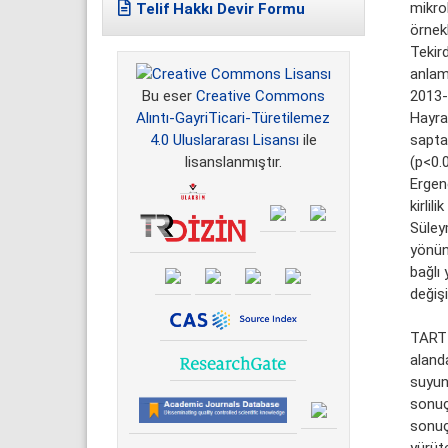
mikrob
Telif Hakkı Devir Formu
örnekl
Tekird
anlam
2013-2
Bu eser
Creative Commons
Hayr
Alıntı-GayriTicari-Türetilemez
sapta
4.0 Uluslararası Lisansı
ile
(p<0.0
lisanslanmıştır.
Ergen
kirli
Süley
yönünd
bağlı 
değiş
TARTI
aland
suyun
sonuç
sonuç
yürüt