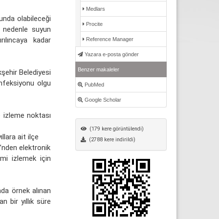
Medlars
unda olabileceği
Procite
 nedenle suyun
rılıncaya kadar
Reference Manager
Yazara e-posta gönder
Benzer makaleler
kşehir Belediyesi
enfeksiyonu olgu
PubMed
Google Scholar
e izleme noktası
(179 kere görüntülendi)
llara ait ilçe
(2788 kere indirildi)
’nden elektronik
imi izlemek için
da örnek alınan
 bir yıllık süre