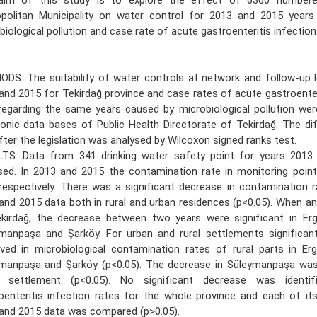
politan Municipality on water control for 2013 and 2015 years
biological pollution and case rate of acute gastroenteritis infection
DS: The suitability of water controls at network and follow-up l
and 2015 for Tekirdağ province and case rates of acute gastroenter
 regarding the same years caused by microbiological pollution we
ronic data bases of Public Health Directorate of Tekirdağ. The di
fter the legislation was analysed by Wilcoxon signed ranks test.
TS: Data from 341 drinking water safety point for years 2013
sed. In 2013 and 2015 the contamination rate in monitoring poi
respectively. There was a significant decrease in contamination 
and 2015 data both in rural and urban residences (p<0.05). When ana
kirdağ, the decrease between two years were significant in Erg
manpaşa and Şarköy. For urban and rural settlements significa
ved in microbiological contamination rates of rural parts in Erg
manpaşa and Şarköy (p<0.05). The decrease in Süleymanpaşa was 
n settlement (p<0.05). No significant decrease was identi
oenteritis infection rates for the whole province and each of its
and 2015 data was compared (p>0.05).