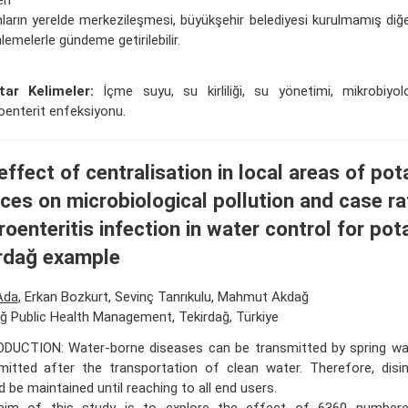
ların yerelde merkezileşmesi, büyükşehir belediyesi kurulmamış diğer
emelerle gündeme getirilebilir.
tar Kelimeler:
İçme suyu, su kirliliği, su yönetimi, mikrobiyoloji
oenterit enfeksiyonu.
effect of centralisation in local areas of po
ices on microbiological pollution and case ra
roenteritis infection in water control for pot
rdağ example
Ada
, Erkan Bozkurt, Sevinç Tanrıkulu, Mahmut Akdağ
ğ Public Health Management, Tekirdağ, Türkiye
DUCTION: Water-borne diseases can be transmitted by spring wa
mitted after the transportation of clean water. Therefore, disi
d be maintained until reaching to all end users.
aim of this study is to explore the effect of 6360 numbe