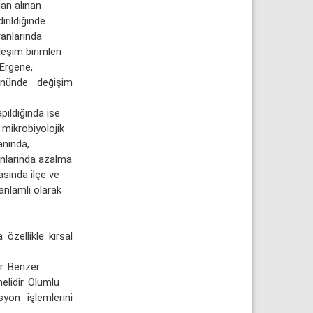
dan alınan
irildiğinde
ranlarında
eşim birimleri
 Ergene,
önünde değişim
apıldığında ise
mikrobiyolojik
anında,
anlarında azalma
asında ilçe ve
anlamlı olarak
zellikle kırsal
r. Benzer
elidir. Olumlu
on işlemlerini