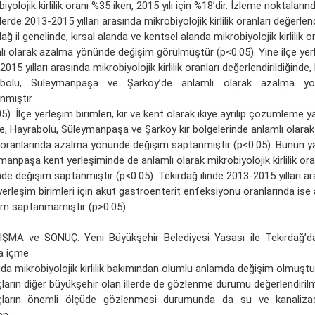
iyolojik kirlilik oranı %35 iken, 2015 yılı için %18’dir. İzleme noktaların
erde 2013-2015 yılları arasında mikrobiyolojik kirlilik oranları değerlend
ağ il genelinde, kırsal alanda ve kentsel alanda mikrobiyolojik kirlilik o
lı olarak azalma yönünde değişim görülmüştür (p<0.05). Yine ilçe yerl
015 yılları arasında mikrobiyolojik kirlilik oranları değerlendirildiğinde,
abolu, Süleymanpaşa ve Şarköy’de anlamlı olarak azalma y
nmıştır
5). İlçe yerleşim birimleri, kır ve kent olarak ikiye ayrılıp çözümleme y
e, Hayrabolu, Süleymanpaşa ve Şarköy kır bölgelerinde anlamlı olarak 
lik oranlarında azalma yönünde değişim saptanmıştır (p<0.05). Bunun y
manpaşa kent yerleşiminde de anlamlı olarak mikrobiyolojik kirlilik or
e değişim saptanmıştır (p<0.05). Tekirdağ ilinde 2013-2015 yılları ar
yerleşim birimleri için akut gastroenterit enfeksiyonu oranlarında ise 
im saptanmamıştır (p>0.05).
ŞMA ve SONUÇ: Yeni Büyükşehir Belediyesi Yasası ile Tekirdağ’da ö
a içme
da mikrobiyolojik kirlilik bakımından olumlu anlamda değişim olmuştu
ların diğer büyükşehir olan illerde de gözlenme durumu değerlendirilm
ların önemli ölçüde gözlenmesi durumunda da su ve kanalizasy
en