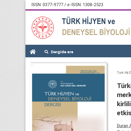
ISSN: 0377-9777 / e-ISSN: 1308-2523
Dergide ara
Turk Hij D
Türk
merk
kirli
etki
Duran 