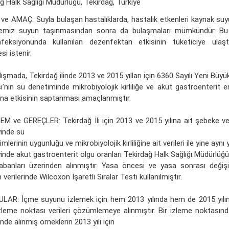
ğ Halk Sağlığı Müdürlüğü, Tekirdağ, Türkiye
 ve AMAÇ: Suyla bulaşan hastalıklarda, hastalık etkenleri kaynak suy
temiz suyun taşınmasından sonra da bulaşmaları mümkündür. Bu
feksiyonunda kullanılan dezenfektan etkisinin tüketiciye ulaştı
i istenir.
ışmada, Tekirdağ ilinde 2013 ve 2015 yılları için 6360 Sayılı Yeni Büyü
ı’nın su denetiminde mikrobiyolojik kirliliğe ve akut gastroenterit 
rına etkisinin saptanması amaçlanmıştır.
M ve GEREÇLER: Tekirdağ İli için 2013 ve 2015 yılına ait şebeke v
inde su
mlerinin uygunluğu ve mikrobiyolojik kirliliğine ait verileri ile yine aynı yı
inde akut gastroenterit olgu oranları Tekirdağ Halk Sağlığı Müdürlüğü
tabanları üzerinden alınmıştır. Yasa öncesi ve yasa sonrası değiş
verilerinde Wilcoxon İşaretli Sıralar Testi kullanılmıştır.
LAR: İçme suyunu izlemek için hem 2013 yılında hem de 2015 yılın
zleme noktası verileri çözümlemeye alınmıştır. Bir izleme noktasından
inde alınmış örneklerin 2013 yılı için