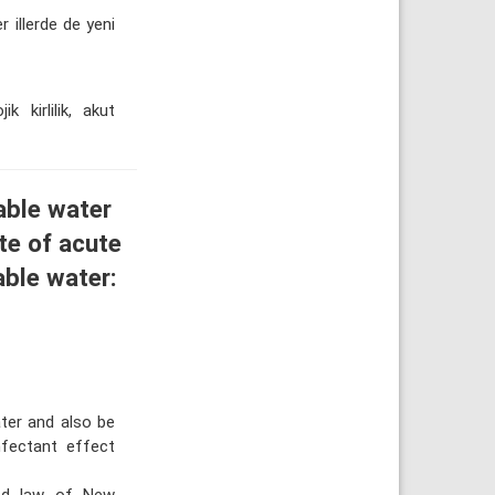
 illerde de yeni
k kirlilik, akut
table water
te of acute
able water:
ter and also be
nfectant effect
red law of New