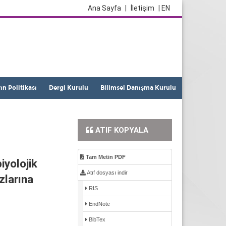
Ana Sayfa
|
İletişim
| EN
yın Politikası
Dergi Kurulu
Bilimsel Danışma Kurulu
ATIF KOPYALA
Tam Metin PDF
yolojik
Atıf dosyası indir
zlarına
RIS
EndNote
BibTex