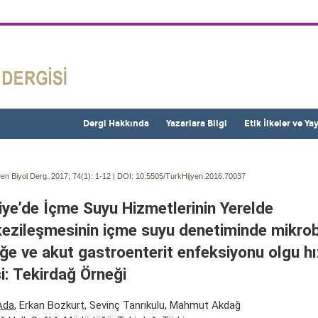
Dergi Hakkında
Yazarlara Bilgi
Etik İlkeler ve Ya
en Biyol Derg. 2017; 74(1):
1-12 | DOI:
10.5505/TurkHijyen.2016.70037
iye’de İçme Suyu Hizmetlerinin Yerelde
ezileşmesinin içme suyu denetiminde mikrobi
liğe ve akut gastroenterit enfeksiyonu olgu hı
si: Tekirdağ Örneği
Ada
, Erkan Bozkurt, Sevinç Tanrıkulu, Mahmut Akdağ