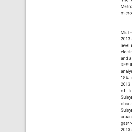
Metro
micro
METHO
2013 
level
elect
and a
RESUL
analy
18%, 
2013 
of Te
Süley
obser
Süley
urba
gastr
2013 