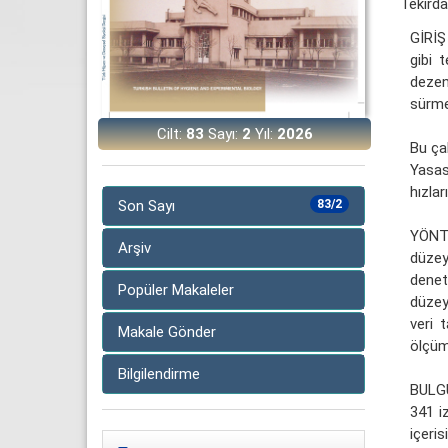
Tekirda
GİRİŞ
gibi 
dezen
sürmes
Cilt:
83
Sayı:
2
Yıl:
2026
Bu çal
Yasas
hızla
Son Sayı
83/2
YÖNTE
Arşiv
düzey
deneti
Popüler Makaleler
düzey
veri 
Makale Gönder
ölçüm 
Bilgilendirme
BULGU
341 i
içeris