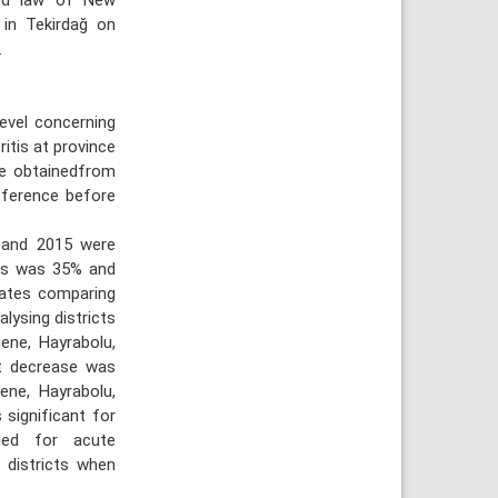
 in Tekirdağ on
.
evel concerning
itis at province
re obtainedfrom
fference before
 and 2015 were
nts was 35% and
rates comparing
lysing districts
ene, Hayrabolu,
nt decrease was
ene, Hayrabolu,
significant for
fied for acute
 districts when