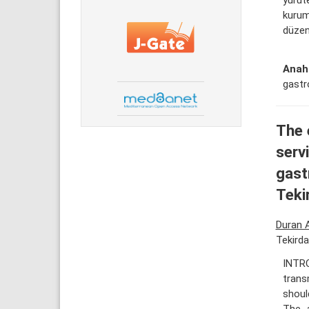
kurum
düzenl
Anah
gastr
The 
serv
gast
Teki
Duran 
Tekirda
INTRO
trans
shoul
The 