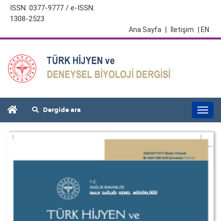
ISSN: 0377-9777 / e-ISSN:
1308-2523
Ana Sayfa
|
İletişim
| EN
Dergide ara
Togg
navi