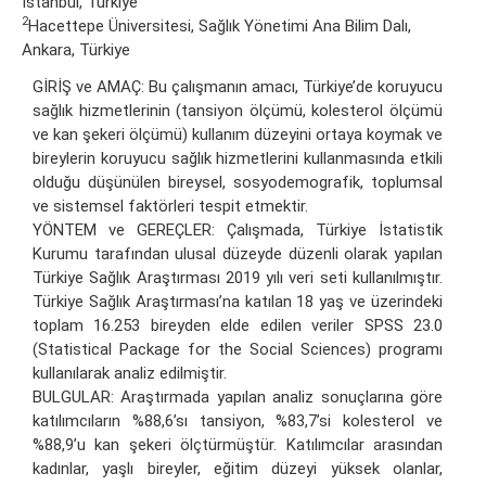
İstanbul, Türkiye
2
Hacettepe Üniversitesi, Sağlık Yönetimi Ana Bilim Dalı,
Ankara, Türkiye
GİRİŞ ve AMAÇ: Bu çalışmanın amacı, Türkiye’de koruyucu
sağlık hizmetlerinin (tansiyon ölçümü, kolesterol ölçümü
ve kan şekeri ölçümü) kullanım düzeyini ortaya koymak ve
bireylerin koruyucu sağlık hizmetlerini kullanmasında etkili
olduğu düşünülen bireysel, sosyodemografik, toplumsal
ve sistemsel faktörleri tespit etmektir.
YÖNTEM ve GEREÇLER: Çalışmada, Türkiye İstatistik
Kurumu tarafından ulusal düzeyde düzenli olarak yapılan
Türkiye Sağlık Araştırması 2019 yılı veri seti kullanılmıştır.
Türkiye Sağlık Araştırması’na katılan 18 yaş ve üzerindeki
toplam 16.253 bireyden elde edilen veriler SPSS 23.0
(Statistical Package for the Social Sciences) programı
kullanılarak analiz edilmiştir.
BULGULAR: Araştırmada yapılan analiz sonuçlarına göre
katılımcıların %88,6’sı tansiyon, %83,7’si kolesterol ve
%88,9’u kan şekeri ölçtürmüştür. Katılımcılar arasından
kadınlar, yaşlı bireyler, eğitim düzeyi yüksek olanlar,