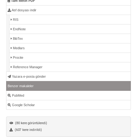
Tam Metin PDF
Atıf dosyası indir
RIS
EndNote
BibTex
Medlars
Procite
Reference Manager
Yazara e-posta gönder
Benzer makaleler
PubMed
Google Scholar
(80 kere görüntülendi)
(607 kere indirildi)