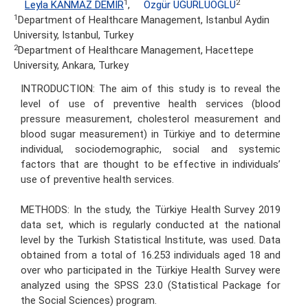
1
2
Leyla KANMAZ DEMİR
,
Özgür UĞURLUOĞLU
1
Department of Healthcare Management, Istanbul Aydin
University, Istanbul, Turkey
2
Department of Healthcare Management, Hacettepe
University, Ankara, Turkey
INTRODUCTION: The aim of this study is to reveal the
level of use of preventive health services (blood
pressure measurement, cholesterol measurement and
blood sugar measurement) in Türkiye and to determine
individual, sociodemographic, social and systemic
factors that are thought to be effective in individuals’
use of preventive health services.
METHODS: In the study, the Türkiye Health Survey 2019
data set, which is regularly conducted at the national
level by the Turkish Statistical Institute, was used. Data
obtained from a total of 16.253 individuals aged 18 and
over who participated in the Türkiye Health Survey were
analyzed using the SPSS 23.0 (Statistical Package for
the Social Sciences) program.