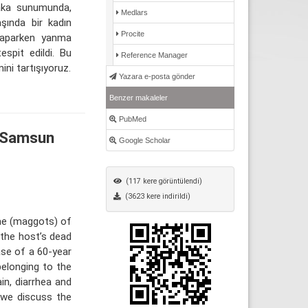
vaka sunumunda,
Medlars
şında bir kadın
Procite
r yaparken yanma
espit edildi. Bu
Reference Manager
ini tartışıyoruz.
Yazara e-posta gönder
Benzer makaleler
PubMed
m Samsun
Google Scholar
(117 kere görüntülendi)
(3623 kere indirildi)
vae (maggots) of
n the host’s dead
ase of a 60-year
belonging to the
n, diarrhea and
, we discuss the