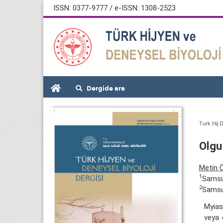
ISSN: 0377-9777 / e-ISSN: 1308-2523
Dergide ara
Turk Hij D
Olgu
Metin 
1
Samsun
2
Samsun
Myiasi
veya 