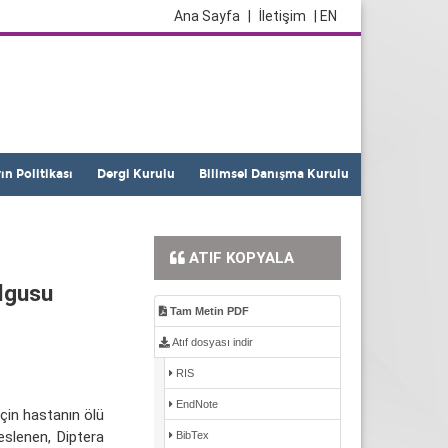
Ana Sayfa
|
İletişim
| EN
yın Politikası
Dergi Kurulu
Bilimsel Danışma Kurulu
ATIF KOPYALA
lgusu
Tam Metin PDF
Atıf dosyası indir
RIS
EndNote
için hastanın ölü
eslenen, Diptera
BibTex