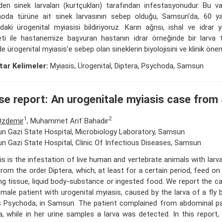
den sinek larvaları (kurtçukları) tarafından infestasyonudur. Bu 
oda türüne ait sinek larvasının sebep olduğu, Samsun’da, 60 ya
daki ürogenital myiasisi bildiriyoruz. Karın ağrısı, ishal ve idra
eti ile hastanemize başvuran hastanın idrar örneğinde bir larva t
ide ürogenital myiasis’e sebep olan sineklerin biyolojisini ve klinik önem
ar Kelimeler:
Myiasis, Ürogenital, Diptera, Psychoda, Samsun
se report: An urogenitale myiasis case fro
1
2
Özdemir
, Muhammet Arif Bahadır
 Gazi State Hospital, Microbiology Laboratory, Samsun
 Gazi State Hospital, Clinic Of Infectious Diseases, Samsun
is is the infestation of live human and vertebrate animals with lar
 from the order Diptera, which, at least for a certain period, feed o
ving tissue, liquid body-substance or ingested food. We report the c
emale patient with urogenital myiasis, caused by the larva of a fly 
 Psychoda, in Samsun. The patient complained from abdominal pai
ia, while in her urine samples a larva was detected. In this report