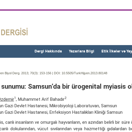
Dergi Hakkında
Yazarlara Bilgi
Etik İlkeler ve Ya
en Biyol Derg. 2013; 70(3):
153-156 | DOI:
10.5505/TurkHijyen.2013.80148
 sunumu: Samsun’da bir ürogenital myiasis o
1
2
Özdemir
, Muhammet Arif Bahadır
 Gazi Devlet Hastanesi, Mikrobiyoloji Laboratuvarı, Samsun
 Gazi Devlet Hastanesi, Enfeksiyon Hastalıkları Kliniği Samsun
s, canlı insanların ve omurgalı hayvanların, en azından belirli bir süre 
canlı dokularından, vücut sıvılarından veya hazmettiği gıdalardan b