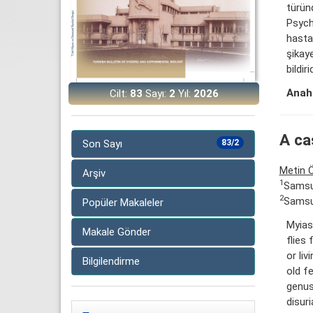
türün
Psych
hasta
şikay
bildir
Anaht
Cilt:
83
Sayı:
2
Yıl:
2026
A ca
Son Sayı
83/2
Metin 
Arşiv
1
Samsun
2
Samsun
Popüler Makaleler
Myias
Makale Gönder
flies
or li
Bilgilendirme
old f
genus
disur