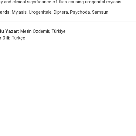
y and clinical significance of flies causing urogenital myiasis.
ords:
Myiasis, Urogenitale, Diptera, Psychoda, Samsun
lu Yazar:
Metin Özdemir, Türkiye
 Dili:
Türkçe