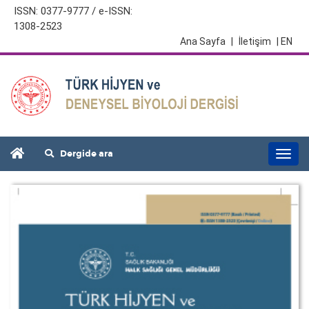
ISSN: 0377-9777 / e-ISSN:
1308-2523
Ana Sayfa
|
İletişim
| EN
Dergide ara
Togg
navi