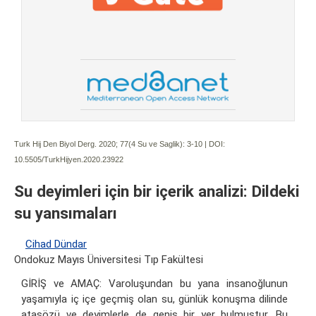
Turk Hij Den Biyol Derg. 2020; 77(4 Su ve Saglik):
3-10 | DOI:
10.5505/TurkHijyen.2020.23922
Su deyimleri için bir içerik analizi: Dildeki
su yansımaları
Cihad Dündar
Ondokuz Mayıs Üniversitesi Tıp Fakültesi
GİRİŞ ve AMAÇ: Varoluşundan bu yana insanoğlunun
yaşamıyla iç içe geçmiş olan su, günlük konuşma dilinde
atasözü ve deyimlerle de geniş bir yer bulmuştur. Bu