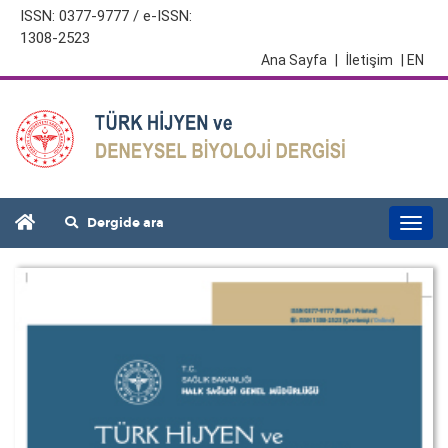
ISSN: 0377-9777 / e-ISSN:
1308-2523
Ana Sayfa
|
İletişim
| EN
Dergide ara
Togg
navi