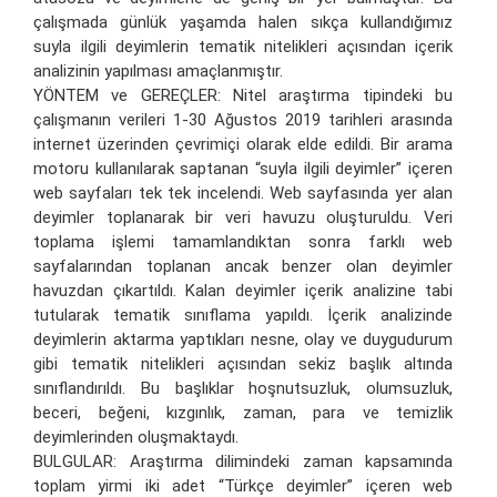
çalışmada günlük yaşamda halen sıkça kullandığımız
suyla ilgili deyimlerin tematik nitelikleri açısından içerik
analizinin yapılması amaçlanmıştır.
YÖNTEM ve GEREÇLER: Nitel araştırma tipindeki bu
çalışmanın verileri 1-30 Ağustos 2019 tarihleri arasında
internet üzerinden çevrimiçi olarak elde edildi. Bir arama
motoru kullanılarak saptanan “suyla ilgili deyimler” içeren
web sayfaları tek tek incelendi. Web sayfasında yer alan
deyimler toplanarak bir veri havuzu oluşturuldu. Veri
toplama işlemi tamamlandıktan sonra farklı web
sayfalarından toplanan ancak benzer olan deyimler
havuzdan çıkartıldı. Kalan deyimler içerik analizine tabi
tutularak tematik sınıflama yapıldı. İçerik analizinde
deyimlerin aktarma yaptıkları nesne, olay ve duygudurum
gibi tematik nitelikleri açısından sekiz başlık altında
sınıflandırıldı. Bu başlıklar hoşnutsuzluk, olumsuzluk,
beceri, beğeni, kızgınlık, zaman, para ve temizlik
deyimlerinden oluşmaktaydı.
BULGULAR: Araştırma dilimindeki zaman kapsamında
toplam yirmi iki adet “Türkçe deyimler” içeren web