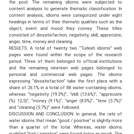
the pool. The remaining idioms were subjected to
content analysis to generate thematic classification. In
content analysis, idioms were categorized under eight
headings in terms of their thematic qualities such as the
object, event and mood they convey. These titles
consisted of dissatisfaction, negativity, skill, appreciate,
anger, time, money and cleaning.
RESULTS: A total of twenty two “Turkish idioms” web
pages were found within the scope of the research
period. Three of them belonged to official institutions
and the remaining nineteen web pages belonged to
personal and commercial web pages. The idioms
expressing “dissatisfaction” take the first place with a
share of 26.1% in a total of 88 water-containing idioms,
whereas “negativity (19.3%)”, “skill (13.6%)”, “appreciate
(%) 12,5)”, “money (9.1%)”, “anger (8.0%)”, “time (5.7%)”
and “cleaning (5.7%)” were followed.
DISCUSSION AND CONCLUSION: In general, the rate of
water idioms that mean “good / positive” is slightly more
than a quarter of the total. Whereas, water idioms
qualified "bad / negative" were found twice as much. The