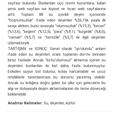
sayfası bulundu. Bunlardan üçü resmi kurumlara, kalan
yirmi web sayfası ise kişisel ve ticari web sayfalarına
aitti. Toplam 88 su içerikli deyim içerisinde
“hoşnutsuzluk” ifade eden deyimler %26,1’lik payla ilk
sırayı alırken, bunu sırasıyla “olumsuzluk” (%19,3), “beceri”
(%13,6), “beğeni” (%12,5), “para” (%9,1), “kızgınlık” (%8,0),
“zaman” (%5,7) ve “temizlik“ (%5,7) ile ilgili deyimler
izlemekteydi.
TARTIŞMA ve SONUÇ: Genel olarak “iyi/olumlu” anlam
ifade eden su deyimleri oranı toplamın dörtte birinden
biraz fazladır. Ancak “kötü/olumsuz” aktarma içeren su
deyimleri bunlardan iki kat daha fazla bulunmuştur.
Eskiden suyun bol bulunur, kolay harcanabilir ve ucuz
niteliklerle tanımlanması bu durumu yaratmış olabilir.
Ancak su kıtlığına doğru giden bir ülke için gelecekte bu
algı ve dolayısıyla deyim aktarmalarının da terse döneceği
beklenebilir.
Anahtar Kelimeler:
Su, deyimler, kültür