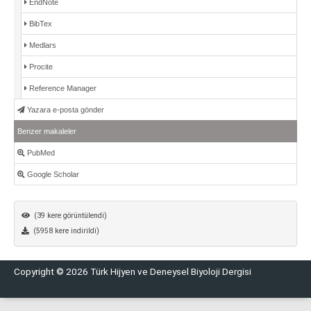
EndNote
BibTex
Medlars
Procite
Reference Manager
Yazara e-posta gönder
Benzer makaleler
PubMed
Google Scholar
(39 kere görüntülendi)
(5958 kere indirildi)
Copyright © 2026 Türk Hijyen ve Deneysel Biyoloji Dergisi