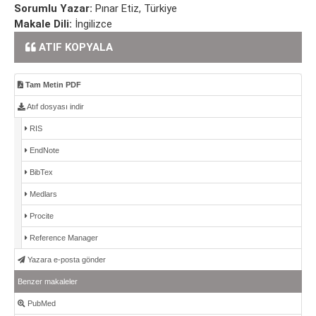
Sorumlu Yazar:
Pınar Etiz, Türkiye
Makale Dili:
İngilizce
ATIF KOPYALA
Tam Metin PDF
Atıf dosyası indir
RIS
EndNote
BibTex
Medlars
Procite
Reference Manager
Yazara e-posta gönder
Benzer makaleler
PubMed