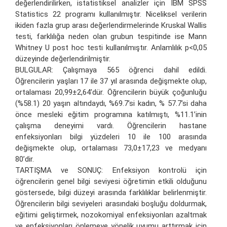
değerlendirilirken, istatistiksel analizler için IBM SPSS
Statistics 22 programı kullanılmıştır. Niceliksel verilerin
ikiden fazla grup arası değerlendirmelerinde Kruskal Wallis
testi, farklılığa neden olan grubun tespitinde ise Mann
Whitney U post hoc testi kullanılmıştır. Anlamlılık p<0,05
düzeyinde değerlendirilmiştir.
BULGULAR: Çalışmaya 565 öğrenci dahil edildi.
Öğrencilerin yaşları 17 ile 37 yıl arasında değişmekte olup,
ortalaması 20,99±2,64’dür. Öğrencilerin büyük çoğunluğu
(%58.1) 20 yaşın altındaydı, %69.7’si kadın, % 57.7’si daha
önce mesleki eğitim programına katılmıştı, %11.1’inin
çalışma deneyimi vardı. Öğrencilerin hastane
enfeksiyonları bilgi yüzdeleri 10 ile 100 arasında
değişmekte olup, ortalaması 73,0±17,23 ve medyanı
80’dir.
TARTIŞMA ve SONUÇ: Enfeksiyon kontrolü için
öğrencilerin genel bilgi seviyesi öğretimin etkili olduğunu
göstersede, bilgi düzeyi arasında farklılıklar belirlenmiştir.
Öğrencilerin bilgi seviyeleri arasındaki boşluğu doldurmak,
eğitimi geliştirmek, nozokomiyal enfeksiyonları azaltmak
ve enfeksiyonları önlemeye yönelik uyumu arttırmak için