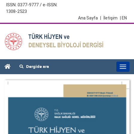
ISSN: 0377-9777 / e-ISSN:
1308-2523
Ana Sayfa
|
İletişim
| EN
Dergide ara
Togg
navi