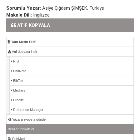
Sorumlu Yazar:
Asiye Çiğdem ŞİMŞEK, Türkiye
Makale Dili:
İngilizce
ATIF KOPYALA
Tam Metin PDF
Atıf dosyası indir
RIS
EndNote
BibTex
Medlars
Procite
Reference Manager
Yazara e-posta gönder
Benzer makaleler
PubMed