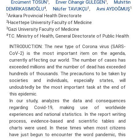
1
1
Ercüment TOSUN
,
Enver Cihangir GÜLEGEN
,
Muhittin
4
1
1
DEMİRKASIMOĞLU
,
Nilüfer TAVUKÇU
,
Avni AYDOĞMUŞ
1
Ankara Provincial Health Directorate
2
Hacettepe University Faculty of Medicine
3
Gazi University Faculty of Medicine
4
T.C. Ministry of Health, General Directorate of Public Health
INTRODUCTION: The new type of Corona virus (SARS-
CoV-2) is the most important item on the agenda,
currently affecting our world. The number of cases has
exceeded millions and the number of dead has exceeded
hundreds of thousands. The precautions to be taken by
societies and individuals, especially states, will
undoubtedly be the most important task at the end of
this epidemic.
In our study, analyzes the data and consequences
regarding Covid-19, making use of worldwide
experiences and national statistics. In the report writing
process, evidence-based and scientific tables and
charts were used. In these times when most citizens
have just begun to encounter the word pandemic, this