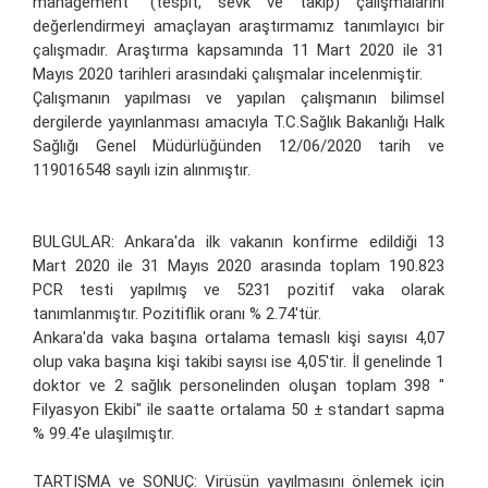
management” (tespit, sevk ve takip) çalışmalarını
değerlendirmeyi amaçlayan araştırmamız tanımlayıcı bir
çalışmadır. Araştırma kapsamında 11 Mart 2020 ile 31
Mayıs 2020 tarihleri arasındaki çalışmalar incelenmiştir.
Çalışmanın yapılması ve yapılan çalışmanın bilimsel
dergilerde yayınlanması amacıyla T.C.Sağlık Bakanlığı Halk
Sağlığı Genel Müdürlüğünden 12/06/2020 tarih ve
119016548 sayılı izin alınmıştır.
BULGULAR: Ankara'da ilk vakanın konfirme edildiği 13
Mart 2020 ile 31 Mayıs 2020 arasında toplam 190.823
PCR testi yapılmış ve 5231 pozitif vaka olarak
tanımlanmıştır. Pozitiflik oranı % 2.74'tür.
Ankara'da vaka başına ortalama temaslı kişi sayısı 4,07
olup vaka başına kişi takibi sayısı ise 4,05'tir. İl genelinde 1
doktor ve 2 sağlık personelinden oluşan toplam 398 "
Filyasyon Ekibi" ile saatte ortalama 50 ± standart sapma
% 99.4'e ulaşılmıştır.
TARTIŞMA ve SONUÇ: Virüsün yayılmasını önlemek için