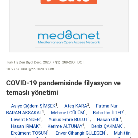
Turk Hij Den Biyol Derg. 2020; 77(3):
269-280 | DOI:
10.5505/TurkHijyen.2020.80688
COVID-19 pandemisinde filyasyon ve
temaslı yönetimi
1
2
Asiye Çiğdem ŞİMŞEK
,
Ateş KARA
,
Fatma Nur
3
1
1
BARAN AKSAKAL
,
Mehmet GÜLÜM
,
Bahattin İLTER
,
1
1
1
Levent ENDER
,
Yunus Emre BULUT
,
Hasan GÜL
,
4
1
1
Hasan IRMAK
,
Kerime ALTUNAY
,
Deniz ÇAKMAK
,
1
1
Ercüment TOSUN
,
Enver Cihangir GÜLEGEN
,
Muhittin