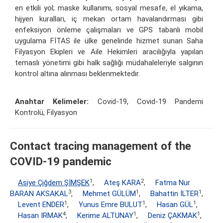
en etkili yol; maske kullanımı, sosyal mesafe, el yıkama,
hijyen kuralları, iç mekan ortam havalandırması gibi
enfeksiyon önleme çalışmaları ve GPS tabanlı mobil
uygulama FİTAS ile ülke genelinde hizmet sunan Saha
Filyasyon Ekipleri ve Aile Hekimleri aracılığıyla yapılan
temaslı yönetimi gibi halk sağlığı müdahaleleriyle salgının
kontrol altına alınması beklenmektedir.
Anahtar Kelimeler:
Covid-19, Covid-19 Pandemi
Kontrolü, Filyasyon
Contact tracing management of the
COVID-19 pandemic
1
2
Asiye Çiğdem ŞİMŞEK
,
Ateş KARA
,
Fatma Nur
3
1
1
BARAN AKSAKAL
,
Mehmet GÜLÜM
,
Bahattin İLTER
,
1
1
1
Levent ENDER
,
Yunus Emre BULUT
,
Hasan GÜL
,
4
1
1
Hasan IRMAK
,
Kerime ALTUNAY
,
Deniz ÇAKMAK
,