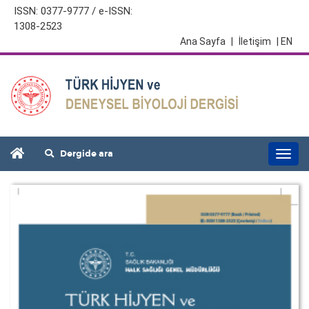
ISSN: 0377-9777 / e-ISSN:
1308-2523
Ana Sayfa
|
İletişim
| EN
Dergide ara
Togg
navi