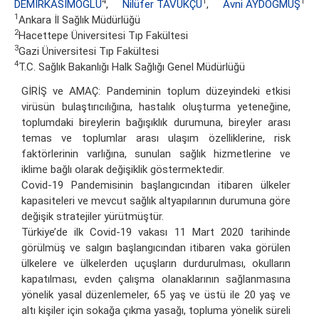
4
1
1
DEMİRKASIMOĞLU
,
Nilüfer TAVUKÇU
,
Avni AYDOĞMUŞ
1
Ankara İl Sağlık Müdürlüğü
2
Hacettepe Üniversitesi Tıp Fakültesi
3
Gazi Üniversitesi Tıp Fakültesi
4
T.C. Sağlık Bakanlığı Halk Sağlığı Genel Müdürlüğü
GİRİŞ ve AMAÇ: Pandeminin toplum düzeyindeki etkisi
virüsün bulaştırıcılığına, hastalık oluşturma yeteneğine,
toplumdaki bireylerin bağışıklık durumuna, bireyler arası
temas ve toplumlar arası ulaşım özelliklerine, risk
faktörlerinin varlığına, sunulan sağlık hizmetlerine ve
iklime bağlı olarak değişiklik göstermektedir.
Covid-19 Pandemisinin başlangıcından itibaren ülkeler
kapasiteleri ve mevcut sağlık altyapılarının durumuna göre
değişik stratejiler yürütmüştür.
Türkiye’de ilk Covid-19 vakası 11 Mart 2020 tarihinde
görülmüş ve salgın başlangıcından itibaren vaka görülen
ülkelere ve ülkelerden uçuşların durdurulması, okulların
kapatılması, evden çalışma olanaklarının sağlanmasına
yönelik yasal düzenlemeler, 65 yaş ve üstü ile 20 yaş ve
altı kişiler için sokağa çıkma yasağı, topluma yönelik süreli