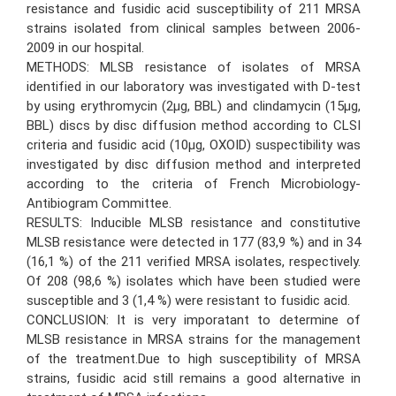
resistance and fusidic acid susceptibility of 211 MRSA
strains isolated from clinical samples between 2006-
2009 in our hospital.
METHODS: MLSB resistance of isolates of MRSA
identified in our laboratory was investigated with D-test
by using erythromycin (2μg, BBL) and clindamycin (15μg,
BBL) discs by disc diffusion method according to CLSI
criteria and fusidic acid (10μg, OXOID) suspectibility was
investigated by disc diffusion method and interpreted
according to the criteria of French Microbiology-
Antibiogram Committee.
RESULTS: Inducible MLSB resistance and constitutive
MLSB resistance were detected in 177 (83,9 %) and in 34
(16,1 %) of the 211 verified MRSA isolates, respectively.
Of 208 (98,6 %) isolates which have been studied were
susceptible and 3 (1,4 %) were resistant to fusidic acid.
CONCLUSION: It is very imporatant to determine of
MLSB resistance in MRSA strains for the management
of the treatment.Due to high susceptibility of MRSA
strains, fusidic acid still remains a good alternative in