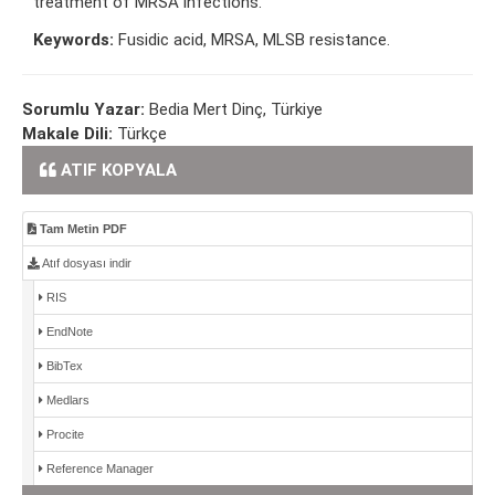
treatment of MRSA infections.
Keywords:
Fusidic acid, MRSA, MLSB resistance.
Sorumlu Yazar:
Bedia Mert Dinç, Türkiye
Makale Dili:
Türkçe
ATIF KOPYALA
Tam Metin PDF
Atıf dosyası indir
RIS
EndNote
BibTex
Medlars
Procite
Reference Manager