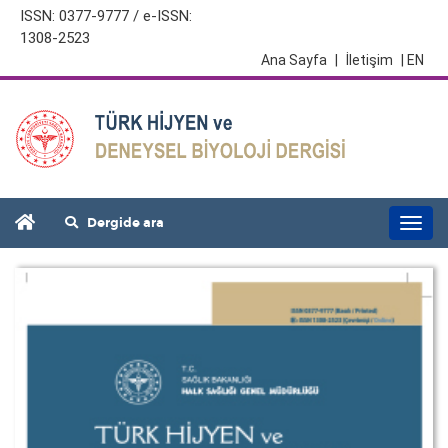
ISSN: 0377-9777 / e-ISSN:
1308-2523
Ana Sayfa
|
İletişim
| EN
Dergide ara
Togg
navi