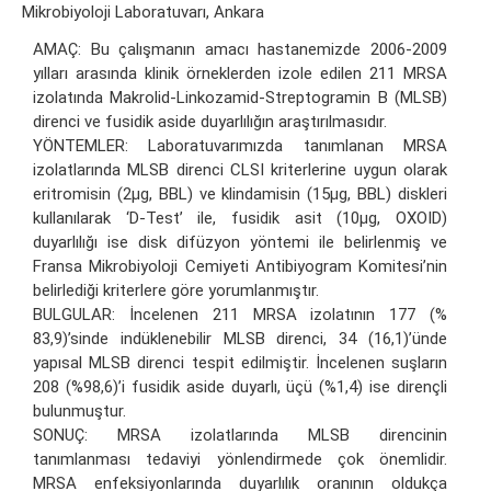
Mikrobiyoloji Laboratuvarı, Ankara
AMAÇ: Bu çalışmanın amacı hastanemizde 2006-2009
yılları arasında klinik örneklerden izole edilen 211 MRSA
izolatında Makrolid-Linkozamid-Streptogramin B (MLSB)
direnci ve fusidik aside duyarlılığın araştırılmasıdır.
YÖNTEMLER: Laboratuvarımızda tanımlanan MRSA
izolatlarında MLSB direnci CLSI kriterlerine uygun olarak
eritromisin (2μg, BBL) ve klindamisin (15μg, BBL) diskleri
kullanılarak ‘D-Test’ ile, fusidik asit (10μg, OXOID)
duyarlılığı ise disk difüzyon yöntemi ile belirlenmiş ve
Fransa Mikrobiyoloji Cemiyeti Antibiyogram Komitesi’nin
belirlediği kriterlere göre yorumlanmıştır.
BULGULAR: İncelenen 211 MRSA izolatının 177 (%
83,9)’sinde indüklenebilir MLSB direnci, 34 (16,1)’ünde
yapısal MLSB direnci tespit edilmiştir. İncelenen suşların
208 (%98,6)’i fusidik aside duyarlı, üçü (%1,4) ise dirençli
bulunmuştur.
SONUÇ: MRSA izolatlarında MLSB direncinin
tanımlanması tedaviyi yönlendirmede çok önemlidir.
MRSA enfeksiyonlarında duyarlılık oranının oldukça