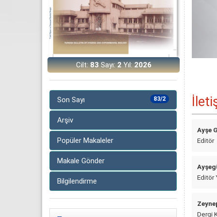
Cilt:
83
Sayı:
2
Yıl:
2026
İlet
Son Sayı
83/2
Arşiv
Ayşe 
Popüler Makaleler
Editör
Makale Gönder
Ayşeg
Editör 
Bilgilendirme
Zeyne
Dergi 