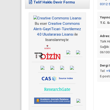
Telif Hakkı Devir Formu
0312 
Yayınc
T.C. S
Bu eser
Creative Commons
Alıntı-GayriTicari-Türetilemez
4.0 Uluslararası Lisansı
ile
Adres:
lisanslanmıştır.
Türk Hi
Sağlık
06100
Dergi
Tel:
+9
E-post