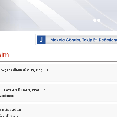
işim
Gökçen GÜNDOĞMUŞ, Doç. Dr.
ül TAYLAN ÖZKAN, Prof. Dr.
Yardımcısı
p KÖSEOĞLU
Koordinatörü