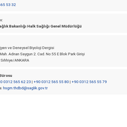
565 53 32
ı:
ağlık Bakanlığı Halk Sağlığı Genel Müdürlüğü
jyen ve Deneysel Biyoloji Dergisi
 Mah. Adnan Saygun 2. Cad. No:55 E Blok Park Girişi
 Sıhhiye/ANKARA
 Bürosu
0 0312 565 62 23
|
+90 0312 565 55 80
|
+90 0312 565 55 79
a:
hsgm.thdbd@saglik.gov.tr