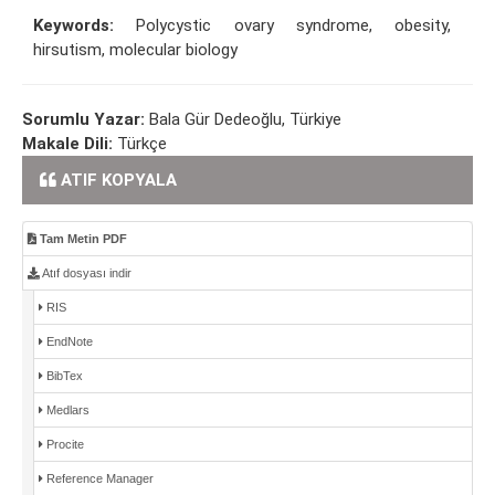
Keywords:
Polycystic ovary syndrome, obesity,
hirsutism, molecular biology
Sorumlu Yazar:
Bala Gür Dedeoğlu, Türkiye
Makale Dili:
Türkçe
ATIF KOPYALA
Tam Metin PDF
Atıf dosyası indir
RIS
EndNote
BibTex
Medlars
Procite
Reference Manager