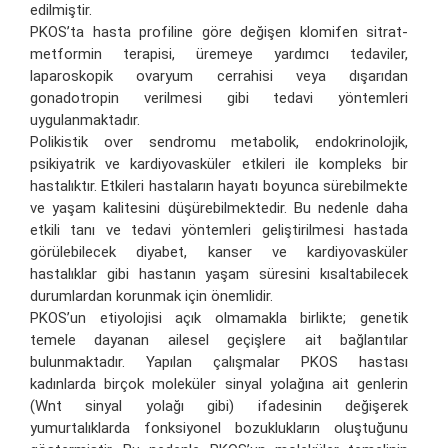
edilmiştir.
PKOS’ta hasta profiline göre değişen klomifen sitrat-
metformin terapisi, üremeye yardımcı tedaviler,
laparoskopik ovaryum cerrahisi veya dışarıdan
gonadotropin verilmesi gibi tedavi yöntemleri
uygulanmaktadır.
Polikistik over sendromu metabolik, endokrinolojik,
psikiyatrik ve kardiyovasküler etkileri ile kompleks bir
hastalıktır. Etkileri hastaların hayatı boyunca sürebilmekte
ve yaşam kalitesini düşürebilmektedir. Bu nedenle daha
etkili tanı ve tedavi yöntemleri geliştirilmesi hastada
görülebilecek diyabet, kanser ve kardiyovasküler
hastalıklar gibi hastanın yaşam süresini kısaltabilecek
durumlardan korunmak için önemlidir.
PKOS’un etiyolojisi açık olmamakla birlikte; genetik
temele dayanan ailesel geçişlere ait bağlantılar
bulunmaktadır. Yapılan çalışmalar PKOS hastası
kadınlarda birçok moleküler sinyal yolağına ait genlerin
(Wnt sinyal yolağı gibi) ifadesinin değişerek
yumurtalıklarda fonksiyonel bozuklukların oluştuğunu