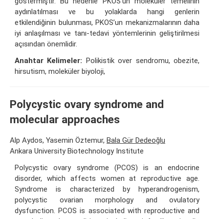
göstermiştir. Bu nedenle PKOS’un moleküler temelinin
aydınlatılması ve bu yolaklarda hangi genlerin
etkilendiğinin bulunması, PKOS’un mekanizmalarının daha
iyi anlaşılması ve tanı-tedavi yöntemlerinin geliştirilmesi
açısından önemlidir.
Anahtar Kelimeler:
Polikistik over sendromu, obezite,
hirsutism, moleküler biyoloji,
Polycystic ovary syndrome and
molecular approaches
Alp Aydos, Yasemin Öztemur,
Bala Gür Dedeoğlu
Ankara University Biotechnology Institute
Polycystic ovary syndrome (PCOS) is an endocrine
disorder, which affects women at reproductive age.
Syndrome is characterized by hyperandrogenism,
polycystic ovarian morphology and ovulatory
dysfunction. PCOS is associated with reproductive and