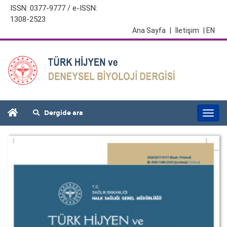
ISSN: 0377-9777 / e-ISSN:
1308-2523
Ana Sayfa
|
İletişim
| EN
Dergide ara
Togg
navi