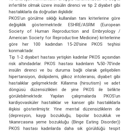
infertilite olmak üzere insülin direnci ve tip 2 diyabet gibi
hastalıklarla da doğrudan ilişkilidir.
PKOS’un görülme sıklığı kullanılan tanı kriterlerine göre
değişiklik göstermektedir. ESHRE/ASRM (European
Society of Human Reproduction and Embryology /
American Society for Reproductive Medicine) kriterlerine
göre her 100 kadından 15-20’sine PKOS teşhisi
konmaktadır.
Tip 1-2 diyabet hastası yetişkin kadınlar PKOS açısından
risk altındadırlar. PKOS hastası kadınların %50-70’inde
insülin direnci ve bu duruma bağlı olarak gelişebilen
hipertansiyon, dislipidemi, glikoz intoleransı, diyabet gibi
hastalıklar gelişmektedir. Kıllanma (hirsutism) ve adet
döngüsü düzensizlikleri de yine PKOS ile birlikte
görülebilmektedir. Yapılan çalışmalarda PKOS’un
kardiyovasküler hastalıklar ve kanser gibi hastalıklarla
ilişkisi gösterilmiştir. Yine mental düzensizliklerin de
(depresyon, kaygı bozukluğu, bipolar bozukluk ve
tıkanırcasına yeme bozukluğu (Binge Eating Disorder))
PKOS hastası kadınlarda daha sık görüldüğü tespit