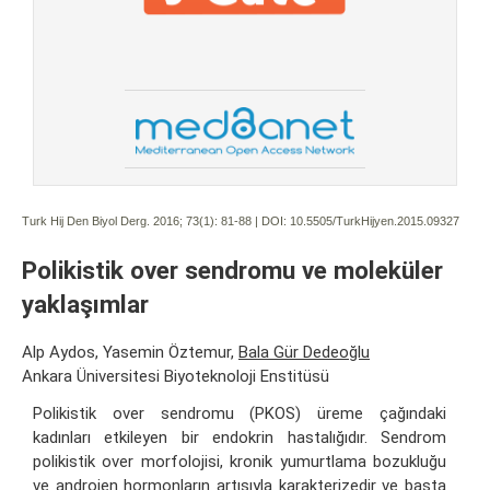
Turk Hij Den Biyol Derg. 2016; 73(1):
81-88 | DOI:
10.5505/TurkHijyen.2015.09327
Polikistik over sendromu ve moleküler
yaklaşımlar
Alp Aydos, Yasemin Öztemur,
Bala Gür Dedeoğlu
Ankara Üniversitesi Biyoteknoloji Enstitüsü
Polikistik over sendromu (PKOS) üreme çağındaki
kadınları etkileyen bir endokrin hastalığıdır. Sendrom
polikistik over morfolojisi, kronik yumurtlama bozukluğu
ve androjen hormonların artışıyla karakterizedir ve başta