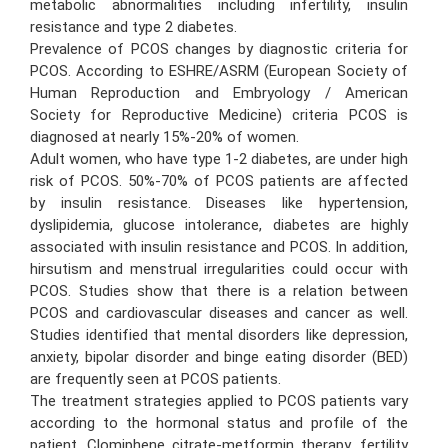
metabolic abnormalities including infertility, insulin
resistance and type 2 diabetes.
Prevalence of PCOS changes by diagnostic criteria for
PCOS. According to ESHRE/ASRM (European Society of
Human Reproduction and Embryology / American
Society for Reproductive Medicine) criteria PCOS is
diagnosed at nearly 15%-20% of women.
Adult women, who have type 1-2 diabetes, are under high
risk of PCOS. 50%-70% of PCOS patients are affected
by insulin resistance. Diseases like hypertension,
dyslipidemia, glucose intolerance, diabetes are highly
associated with insulin resistance and PCOS. In addition,
hirsutism and menstrual irregularities could occur with
PCOS. Studies show that there is a relation between
PCOS and cardiovascular diseases and cancer as well.
Studies identified that mental disorders like depression,
anxiety, bipolar disorder and binge eating disorder (BED)
are frequently seen at PCOS patients.
The treatment strategies applied to PCOS patients vary
according to the hormonal status and profile of the
patient. Clomiphene citrate-metformin therapy, fertility