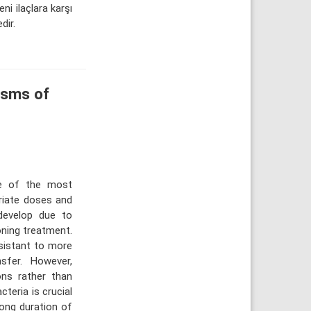
eni ilaçlara karşı
dir.
isms of
ne of the most
priate doses and
develop due to
ning treatment.
esistant to more
sfer. However,
ns rather than
teria is crucial
long duration of