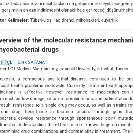
üloz tedavisinde yeni nesil ilaçların da gelişimini etkileyebileceği ve y
 gelişiminin en aza indirilmesini olanaklı hale getireceği düşünülmekte
ar Kelimeler:
Tüberküloz, ilaç direnci, mikobakteri, duyarlılık
verview of the molecular resistance mechan
mycobacterial drugs
ÇİFTÇİ
,
Dilek SATANA
ent Of Medical Microbiology, Istanbul University, Istanbul, Turkey
culosis, a contagious and lethal disease, continues to be o
ficant health problems worldwide. Currently, treatment with appro
nations is effective; however, resistance to medication can 
rs such as low dosage, incorrect combinations, and patient abando
result, resistance to a single drug may occur, as well as strains r
 one drug. Resistance in bacteria occurs through gene tran
acteria develop resistance through spontaneous point mutatio
transfer. Understanding the effect area of known drugs on mycobac
etermining drug combinations and compatibility in treatment. The 