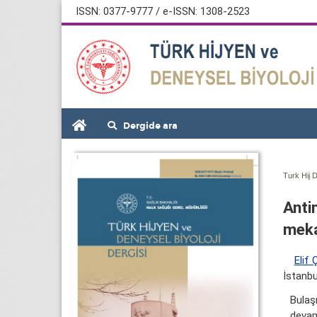
ISSN: 0377-9777 / e-ISSN: 1308-2523
Dergide ara
Turk Hij D
Anti
meka
Elif 
İstanbu
Bulaş
devam