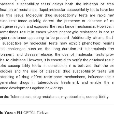
acterial susceptibility tests delays both the initiation of tr
ification of resistance. Rapid molecular susceptibility tests have b
ss this issue. Molecular drug susceptibility tests are rapid m
mine resistance quickly, detect the presence or absence of m
ant gene region, and exposes the resistance mechanism. However, 
ometimes result in cases where phenotypic resistance is not re
ypic resistance appearing to be present. Additionally, strains tha
 susceptible by molecular tests may exhibit phenotypic resist
tial challenges such as the long duration of tuberculosis tre
onment, and disease relapse, the use of molecular tests provi
ts to clinicians. However, it is essential to verify the obtained resul
iotic susceptibility tests. In conclusion, it is believed that the 
ologies and the use of classical drug susceptibility tests wil
standing of drug effect-resistance mechanisms, influence the
generation drugs in tuberculosis treatment, and enable the m
tance development against new drugs.
ords:
Tuberculosis, drug resistance, mycobacteria, susceptibility
lu Yazar:
Elif ÇİFTÇİ, Türkiye