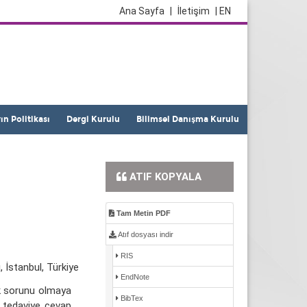
Ana Sayfa
|
İletişim
| EN
yın Politikası
Dergi Kurulu
Bilimsel Danışma Kurulu
ATIF KOPYALA
Tam Metin PDF
Atıf dosyası indir
RIS
, İstanbul, Türkiye
EndNote
ık sorunu olmaya
BibTex
 tedaviye cevap