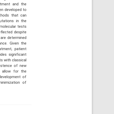
eatment and the
een developed to
ethods that can
utations in the
molecular tests
flected despite
t are determined
ance. Given the
atment, patient
des significant
ts with classical
existence of new
l allow for the
 development of
inimization of