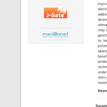
mycob
ident
addre
deter
relev
may s
genot
to be
poten
aband
benefi
antib
techn
under
next-
resis
Keyw
Sorum