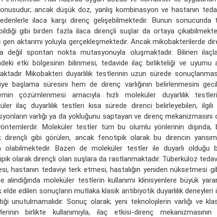
onusudur; ancak düşük doz, yanlış kombinasyon ve hastanın tedav
nedenlerle ilaca karşı direnç gelişebilmektedir. Bunun sonucunda 
bildiği gibi birden fazla ilaca dirençli suşlar da ortaya çıkabilmekte
ç gen aktarımı yoluyla gerçekleşmektedir. Ancak mikobakterilerde di
la değil spontan nokta mutasyonuyla oluşmaktadır. Bilinen ilaçla
ndeki etki bölgesinin bilinmesi, tedavide ilaç birlikteliği ve uyum
aktadır. Mikobakteri duyarlılık testlerinin uzun sürede sonuçlanm
iye başlama süresini hem de direnç varlığının belirlenmesini geci
emin çözümlenmesi amacıyla hızlı moleküler duyarlılık testleri ge
üler ilaç duyarlılık testleri kısa sürede direnci belirleyebilen, ilgi
yonların varlığı ya da yokluğunu saptayan ve direnç mekanizmasını 
 yöntemlerdir. Moleküler testler tüm bu olumlu yönlerinin dışında,
k dirençli gibi görülen, ancak fenotipik olarak bu direncin yansı
 olabilmektedir. Bazen de moleküler testler ile duyarlı olduğu b
ipik olarak dirençli olan suşlara da rastlanmaktadır. Tüberküloz teda
si, hastanın tedaviyi terk etmesi, hastalığın yeniden nüksetmesi gib
te alındığında moleküler testlerin kullanımı klinisyenlere büyük yara
elde edilen sonuçların mutlaka klasik antibiyotik duyarlılık deneyleri
iği unutulmamalıdır. Sonuç olarak; yeni teknolojilerin varlığı ve klasi
lerinin birlikte kullanımıyla, ilaç etkisi-direnç mekanizmasının a