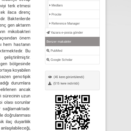
iyi terk etmesi
Medlars
tek ilaca direnç
Procite
dir. Bakterilerde
Reference Manager
renç gen aktarım
rın mikobakteri
Yazara e-posta gönder
u açısından önem
Benzer makaleler
ası hem hastanın
ktirmektedir. Bu
PubMed
liştirilmiştir.
Google Scholar
li gen bölgesinde
ortaya koyabilen
 bazen genotipik
(45 kere görüntülendi)
madığı durumlara
(515 kere indirildi)
elirlenen ancak
vi sürecinin uzun
i olası sorunlar
r sağlamaktadır.
 ile doğrulanması
k ilaç duyarlılık
nlaşılabileceği,