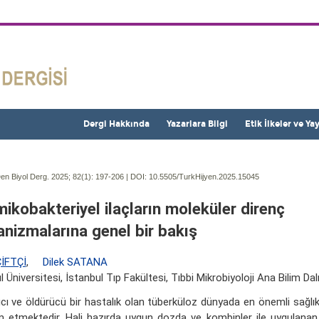
Dergi Hakkında
Yazarlara Bilgi
Etik İlkeler ve Ya
en Biyol Derg. 2025; 82(1):
197-206 | DOI:
10.5505/TurkHijyen.2025.15045
mikobakteriyel ilaçların moleküler direnç
nizmalarına genel bir bakış
ÇİFTÇİ
,
Dilek SATANA
l Üniversitesi, İstanbul Tıp Fakültesi, Tıbbi Mikrobiyoloji Ana Bilim Dalı
ıcı ve öldürücü bir hastalık olan tüberküloz dünyada en önemli sağl
 etmektedir. Hali hazırda uygun dozda ve kombinler ile uygulanan