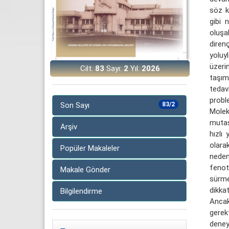
söz k
gibi 
oluşa
diren
yoluy
üzeri
Cilt:
83
Sayı:
2
Yıl:
2026
taşım
tedav
probl
Son Sayı
83/2
Molek
mutas
Arşiv
hızlı
olara
Popüler Makaleler
neden
fenot
Makale Gönder
sürme
dikka
Bilgilendirme
Ancak 
gerekt
deney