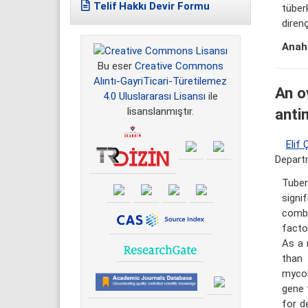
Telif Hakkı Devir Formu
tüberk
direnç
Anaht
Bu eser
Creative Commons
Alıntı-GayriTicari-Türetilemez
An o
4.0 Uluslararası Lisansı
ile
anti
lisanslanmıştır.
Elif 
Departm
Tuber
signi
combi
facto
As a 
than
mycob
gene 
for d