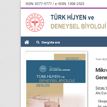
ISSN: 0377-9777 / e-ISSN: 1308-2523
Dergide ara
Turk Hij D
Mikr
Gene
Serap Y
Ahi Evr
Oksij
bir ya