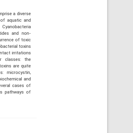
prise a diverse
 of aquatic and
y. Cyanobacteria
etides and non-
rrence of toxic
acterial toxins
tact irritations
r classes: the
toxins are quite
: microcystin,
biochemical and
everal cases of
is pathways of