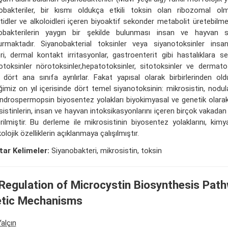
obakteriler, bir kısmı oldukça etkili toksin olan ribozomal olm
etidler ve alkoloidleri içeren biyoaktif sekonder metabolit üretebilme
obakterilerin yaygın bir şekilde bulunması insan ve hayvan sa
urmaktadır. Siyanobakterial toksinler veya siyanotoksinler insan
ri, dermal kontakt irritasyonlar, gastroenterit gibi hastalıklara s
otoksinler nörotoksinler,hepatotoksinler, sitotoksinler ve dermat
 dört ana sınıfa ayrılırlar. Fakat yapısal olarak birbirlerinden oldu
ğimiz on yıl içerisinde dört temel siyanotoksinin: mikrosistin, nodul
lindrospermopsin biyosentez yolakları biyokimyasal ve genetik olarak
sistinlerin, insan ve hayvan intoksikasyonlarını içeren birçok vakada
rilmiştir. Bu derleme ile mikrosistinin biyosentez yolaklarını, kimy
olojik özelliklerin açıklanmaya çalışılmıştır.
ar Kelimeler:
Siyanobakteri, mikrosistin, toksin
Regulation of Microcystin Biosynthesis Pat
tic Mechanisms
alçın