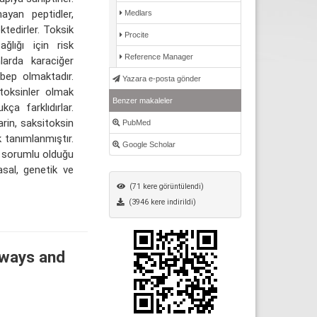
ayan peptidler,
Medlars
ktedirler. Toksik
Procite
ğlığı için risk
Reference Manager
larda karaciğer
ebep olmaktadır.
Yazara e-posta gönder
otoksinler olmak
Benzer makaleler
kça farklıdırlar.
arin, saksitoksin
PubMed
 tanımlanmıştır.
Google Scholar
n sorumlu olduğu
asal, genetik ve
(71 kere görüntülendi)
(3946 kere indirildi)
hways and