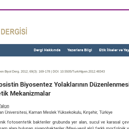
Dergi Hakkında
Yazarlara Bilgi
Etik İlkeler ve Ya
en Biyol Derg. 2012; 69(3):
169-178 | DOI:
10.5505/TurkHijyen.2012.48343
osistin Biyosentez Yolaklarının Düzenlenmes
tik Mekanizmalar
alçın
an Üniversitesi, Kaman Meslek Yüksekokulu, Kırşehir, Türkiye
enik fotosentetik bakteriler grubunda yer alan, sucul ve karasal çe
şam alanı bulunan siyanobakteriler (Mavi-yeşil alg) farklı morfolojik ya