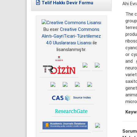
Telif Hakkı Devir Formu
Ahi Evr
The c
group
terre
Bu eser
Creative Commons
produ
Alıntı-GayriTicari-Türetilemez
ribos
4.0 Uluslararası Lisansı
ile
cyano
lisanslanmıştır.
or cy
and g
neuro
varie
saxit
genet
anima
micro
Keyw
Sorum