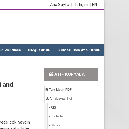
Ana Sayfa
|
İletişim
| EN
yın Politikası
Dergi Kurulu
Bilimsel Danışma Kurulu
ATIF KOPYALA
i and
Tam Metin PDF
Atıf dosyası indir
RIS
EndNote
vrede çok yaygın
BibTex
pıya sahiptirler.