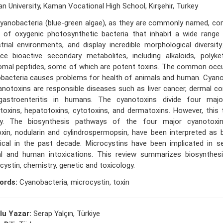
an University, Kaman Vocational High School, Kırşehir, Turkey
yanobacteria (blue-green algae), as they are commonly named, com
 of oxygenic photosynthetic bacteria that inhabit a wide range
strial environments, and display incredible morphological diversit
ce bioactive secondary metabolites, including alkaloids, polyk
omal peptides, some of which are potent toxins. The common occu
bacteria causes problems for health of animals and human. Cyanob
anotoxins are responsible diseases such as liver cancer, dermal con
astroenteritis in humans. The cyanotoxins divide four majo
toxins, hepatotoxins, cytotoxins, and dermatoxins. However, this 
ty. The biosynthesis pathways of the four major cyanotoxins
oxin, nodularin and cylindrospermopsin, have been interpreted as 
ical in the past decade. Microcystins have been implicated in s
l and human intoxications. This review summarizes biosynthes
cystin, chemistry, genetic and toxicology.
ords:
Cyanobacteria, microcystin, toxin
lu Yazar:
Serap Yalçın, Türkiye