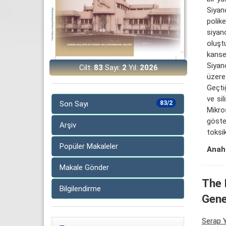
Siyan
polik
siyan
oluşt
kanse
Siyan
Cilt:
83
Sayı:
2
Yıl:
2026
üzere
Geçti
ve si
Son Sayı
83/2
Mikro
göste
Arşiv
toksik
Popüler Makaleler
Anaht
Makale Gönder
The 
Bilgilendirme
Gene
Serap Y