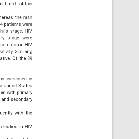
uld not obtain
hereas the rash
4 patients were
ilis stage. HIV
ary stage were
s common in HIV
ivity. Similarly,
ative. Of the 39
s increased in
e United States
en with primary
y and secondary
uently with the
infection in HIV