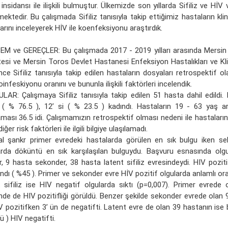
z insidansı ile ilişkili bulmuştur. Ülkemizde son yıllarda Sifiliz ve HİV
ektedir. Bu çalışmada Sifiliz tanısıyla takip ettiğimiz hastaların kli
arını inceleyerek HİV ile koenfeksiyonu araştırdık.
M ve GEREÇLER: Bu çalışmada 2017 - 2019 yılları arasında Mersin Ü
tesi ve Mersin Toros Devlet Hastanesi Enfeksiyon Hastalıkları ve Klin
ince Sifiliz tanısıyla takip edilen hastaların dosyaları retrospektif o
infeskiyonu oranını ve bununla ilişkili faktörleri incelendik.
LAR: Çalışmaya Sifiliz tanısıyla takip edilen 51 hasta dahil edildi. 
 ( % 76.5 ), 12’ si ( % 23.5 ) kadındı. Hastaların 19 - 63 yaş ar
ması 36.5 idi. Çalışmamızın retrospektif olması nedeni ile hastaların 
iğer risk faktörleri ile ilgili bilgiye ulaşılamadı.
al şankr primer evredeki hastalarda görülen en sık bulgu iken se
arda döküntü en sık karşılaşılan bulguydu. Başvuru esnasında olg
r, 9 hasta sekonder, 38 hasta latent sifiliz evresindeydi. HIV poziti
ndı ( %45 ). Primer ve sekonder evre HİV pozitif olgularda anlamlı or
t sifiliz ise HIV negatif olgularda sıktı (p=0,007). Primer evrede
nde de HIV pozitifliği görüldü. Benzer şekilde sekonder evrede olan 9
V pozitifken 3’ ün de negatifti. Latent evre de olan 39 hastanın ise 
ü ) HIV negatifti.