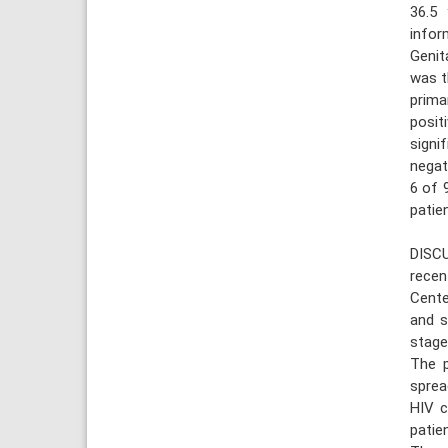
36.5 
infor
Genit
was t
prima
posit
signi
negati
6 of 
patie
DISCU
recen
Cente
and s
stage
The p
sprea
HIV c
patie