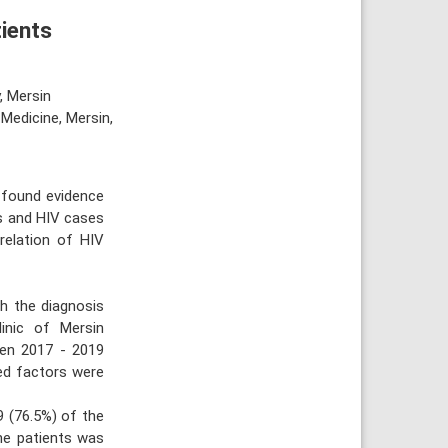
tients
, Mersin
 Medicine, Mersin,
e found evidence
is and HIV cases
relation of HIV
h the diagnosis
linic of Mersin
een 2017 - 2019
ted factors were
9 (76.5%) of the
he patients was