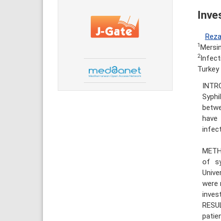
Inve
Rez
1
Mersin
2
Infect
Turkey
INTR
Syphi
betwe
have 
infect
METHO
of sy
Unive
were 
inves
RESUL
patie