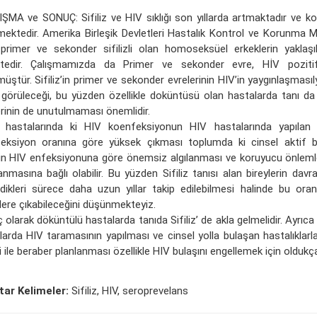
ŞMA ve SONUÇ: Sifiliz ve HIV sıklığı son yıllarda artmaktadır ve k
mektedir. Amerika Birleşik Devletleri Hastalık Kontrol ve Korunma Me
primer ve sekonder sifilizli olan homoseksüel erkeklerin yaklaşık
tedir. Çalışmamızda da Primer ve sekonder evre, HİV pozitif
müştür. Sifiliz’in primer ve sekonder evrelerinin HIV’in yaygınlaşmas
 görüleceği, bu yüzden özellikle doküntüsü olan hastalarda tanı da 
erinin de unutulmaması önemlidir.
iz hastalarında ki HIV koenfeksiyonun HIV hastalarında yapılan 
eksiyon oranına göre yüksek çıkması toplumda ki cinsel aktif bi
izin HIV enfeksiyonuna göre önemsiz algılanması ve koruyucu önlem
nmasına bağlı olabilir. Bu yüzden Sifiliz tanısı alan bireylerin davra
dikleri sürece daha uzun yıllar takip edilebilmesi halinde bu ora
lere çıkabileceğini düşünmekteyiz.
olarak döküntülü hastalarda tanıda Sifiliz’ de akla gelmelidir. Ayrıca 
arda HIV taramasının yapılması ve cinsel yolla bulaşan hastalıklarla i
 ile beraber planlanması özellikle HIV bulaşını engellemek için oldukça
ar Kelimeler:
Sifiliz, HIV, seroprevelans