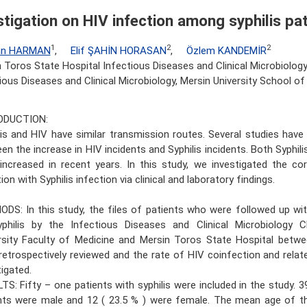
stigation on HIV infection among syphilis pa
1
2
2
an HARMAN
,
Elif ŞAHİN HORASAN
,
Özlem KANDEMİR
 Toros State Hospital Infectious Diseases and Clinical Microbiology
ious Diseases and Clinical Microbiology, Mersin University School of
ODUCTION:
lis and HIV have similar transmission routes. Several studies hav
en the increase in HIV incidents and Syphilis incidents. Both Syphil
increased in recent years. In this study, we investigated the cor
ion with Syphilis infection via clinical and laboratory findings.
DS: In this study, the files of patients who were followed up wit
philis by the Infectious Diseases and Clinical Microbiology C
rsity Faculty of Medicine and Mersin Toros State Hospital betw
retrospectively reviewed and the rate of HIV coinfection and rela
tigated.
TS: Fifty – one patients with syphilis were included in the study. 3
nts were male and 12 ( 23.5 % ) were female. The mean age of t