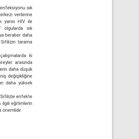
oenfeksiyonu sık
rkezi verilerine
 yarısı HIV ile
 olgularda sık
ılya beraber daha
Sifilizin tarama
çalışmalarda ki
reyler arasında
lerin daha düşük
niş değişikliğine
nın daha yüksek
Sifilizle enfekte
lgili eğitimlerin
 önemlidir.