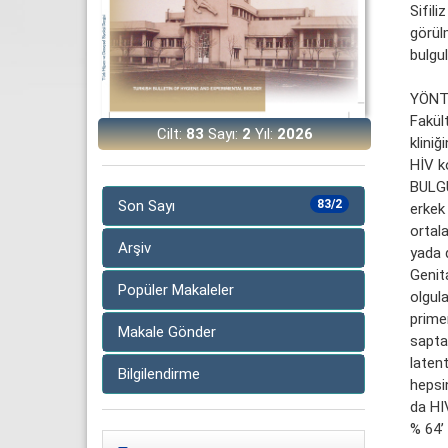
Sifili
görülm
bulgul
YÖNTE
Fakül
Cilt:
83
Sayı:
2
Yıl:
2026
kliniğ
HİV ko
BULGU
Son Sayı
83/2
erkek
ortala
Arşiv
yada d
Genit
Popüler Makaleler
olgul
prime
Makale Gönder
sapta
laten
Bilgilendirme
hepsi
da HI
% 64’ 