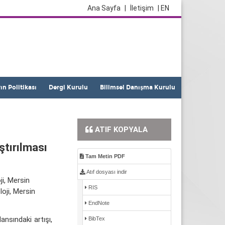
Ana Sayfa
|
İletişim
| EN
yın Politikası
Dergi Kurulu
Bilimsel Danışma Kurulu
ATIF KOPYALA
ştırılması
Tam Metin PDF
Atıf dosyası indir
ji, Mersin
RIS
loji, Mersin
EndNote
ansındaki artışı,
BibTex