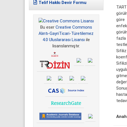
Telif Hakkı Devir Formu
TARTI
görül
göre 
enfek
Bu eser
Creative Commons
görül
Alıntı-GayriTicari-Türetilemez
fazla
4.0 Uluslararası Lisansı
ile
testl
lisanslanmıştır.
Sifil
koenf
Sifil
uygula
gitme
değer
Sonuç 
hastal
tedavi
Anaht