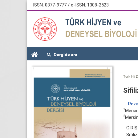
ISSN: 0377-9777 / e-ISSN: 1308-2523
Dergide ara
Turk Hij D
Sifil
Rez
1
Mersin
2
Mersin
GİRİŞ
Sifili