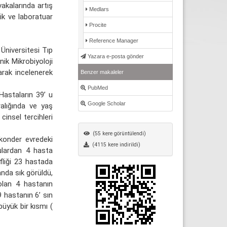
 vakalarında artış
Medlars
nik ve laboratuar
Procite
Reference Manager
niversitesi Tıp
Yazara e-posta gönder
ik Mikrobiyoloji
larak incelenerek
Benzer makaleler
PubMed
Hastaların 39’ u
Google Scholar
alığında ve yaş
cinsel tercihleri
(55 kere görüntülendi)
konder evredeki
(4115 kere indirildi)
ulardan 4 hasta
fliği 23 hastada
anda sık görüldü,
 olan 4 hastanın
 hastanın 6’ sın
büyük bir kısmı (