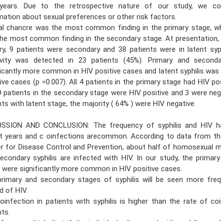
years. Due to the retrospective nature of our study, we co
mation about sexual preferences or other risk factors.
al chancre was the most common finding in the primary stage, w
he most common finding in the secondary stage. At presentation, 
ry, 9 patients were secondary and 38 patients were in latent syph
ivity was detected in 23 patients (45%). Primary and second
ficantly more common in HIV positive cases and latent syphilis wa
ve cases (p =0.007). All 4 patients in the primary stage had HIV posit
9 patients in the secondary stage were HIV positive and 3 were neg
nts with latent stage, the majority ( 64% ) were HIV negative.
SSION AND CONCLUSION: The frequency of syphilis and HIV ha
t years and c oinfections arecommon. According to data from th
r for Disease Control and Prevention, about half of homosexual m
econdary syphilis are infected with HIV. In our study, the primar
 were significantly more common in HIV positive cases.
rimary and secondary stages of syphilis will be seen more freq
d of HIV.
oinfection in patients with syphilis is higher than the rate of co
nts.