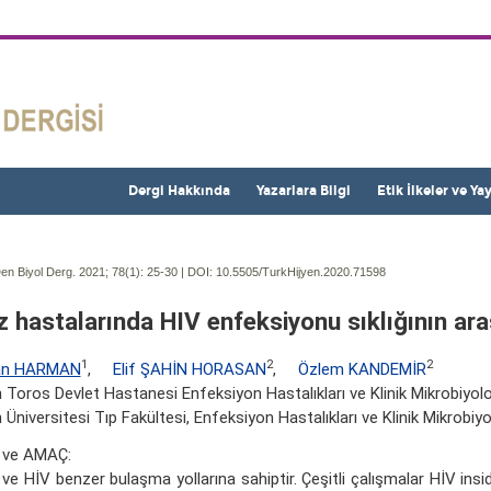
Dergi Hakkında
Yazarlara Bilgi
Etik İlkeler ve Ya
en Biyol Derg. 2021; 78(1):
25-30 | DOI:
10.5505/TurkHijyen.2020.71598
iz hastalarında HIV enfeksiyonu sıklığının ara
1
2
2
an HARMAN
,
Elif ŞAHİN HORASAN
,
Özlem KANDEMİR
 Toros Devlet Hastanesi Enfeksiyon Hastalıkları ve Klinik Mikrobiyolo
 Üniversitesi Tıp Fakültesi, Enfeksiyon Hastalıkları ve Klinik Mikrobiyo
 ve AMAÇ:
z ve HİV benzer bulaşma yollarına sahiptir. Çeşitli çalışmalar HİV insid