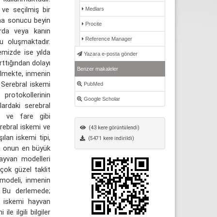
ve seçilmiş bir
Medlars
ma sonucu beyin
Procite
arda veya kanın
Reference Manager
u oluşmaktadır.
mizde ise yılda
Yazara e-posta gönder
rttığından dolayı
Benzer makaleler
ilmekte, inmenin
Serebral iskemi
PubMed
protokollerinin
Google Scholar
lardaki serebral
an ve fare gibi
erebral iskemi ve
(43 kere görüntülendi)
ılan iskemi tipi,
(5471 kere indirildi)
ya onun en büyük
ayvan modelleri
çok güzel taklit
 modeli, inmenin
. Bu derlemede;
al iskemi hayvan
e ilgili bilgiler