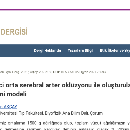
Dergi Hakkında
Yazarlara Bilgi
Etik İlkeler ve Ya
en Biyol Derg. 2021; 78(2):
205-218 | DOI:
10.5505/TurkHijyen.2021.73693
ci orta serebral arter oklüzyonu ile oluşturul
mi modeli
en AKÇAY
niversitesi Tıp Fakültesi, Biyofizik Ana Bilim Dalı, Çorum
miz ortalama 1500 g ağırlığında olup, toplam vücut ağırlığımızın y
lık gelmesine rağmen kardiyak debinin yaklaşık olarak % 20’sini 