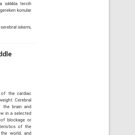
 sıklıkla tercih
 gereken konular
 serebral iskemi,
ddle
of the cardiac
weight. Cerebral
f the brain and
ow in a selected
 of blockage or
eristics of the
 the world, and