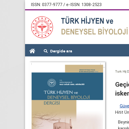
ISSN: 0377-9777 / e-ISSN: 1308-2523
Dergide ara
Turk Hij D
Geçi
iske
Güv
Hitit Ü
Beyni
karşı