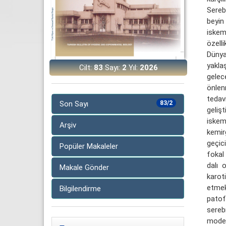
Sereb
beyin
iskem
özell
Dünya
yakla
Cilt:
83
Sayı:
2
Yıl:
2026
gelec
önlen
tedav
Son Sayı
83/2
geliş
iskem
Arşiv
kemir
geçici
Popüler Makaleler
fokal
dalı 
Makale Gönder
karot
etmek
Bilgilendirme
patof
sereb
modell