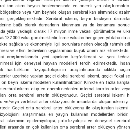
ral kan akımı beynin beslenmesinde en önemli yeri oluşturmakta 
 bölgesinde veya tüm beyinde oluşan serebral kan akımındaki azal
isi gerçekleşmektedir. Serebral iskemi, beyni besleyen damarl
iklerine bağlı olarak damarların tıkanması ya da kanaması sonuc
da yılda yaklaşık olarak 17 milyon inme vakası görülmekte ve ülke
şık 132.000 vaka görülmektedir. İnme vakaları her geçen yıl daha da a
ekte sağlıkla ve ekonomiyle ilgili sorunlara neden olacağı tahmin ed
mesi ve etkin tedavilerin uygulanması büyük önem arz etmektedir. 
isi araştırmalarında yeni ajanların keşfedilmesi ve yeni tedavi 
tirilmesi için deneysel hayvan modelleri tercih edilmektedir. İnsan
ik hastalıkların fizyopatolojisinin araştırılmasında sıklıkla sıç
genler üzerinde yapılan geçici global serebral iskemi, geçici fokal s
 ön beyin iskemi modelleri kullanılmaktadır. Klinikte en fazla karşılaş
 serebral iskemi olup en önemli nedenleri internal karotis arter ve
olan orta serebral arterin oklüzyonudur. Geçici serebral iskemi h
is ve/veya vertebral arter oklüzyonu ile insanlarda oluşan iskemiyi 
tedir. Geçici orta serebral arter oklüzyonu ile oluşturulan iskemi
izyolojisini araştırmada en yaygın kullanılan modellerden biridir
ral iskeminin epidemiyolojisi, patofizyolojisi ve deneysel serebr
eri arasında en çok kullanılan orta serebral arter oklüzyon yöntemi il