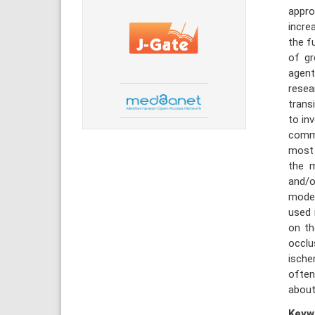
appro
incre
the f
of gr
agen
resea
trans
to in
commo
most 
the m
and/o
model
used 
on th
occlu
ische
often
about
Keyw