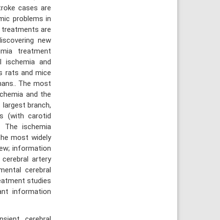
troke cases are
omic problems in
e treatments are
discovering new
emia treatment
al ischemia and
s rats and mice
mans.. The most
schemia and the
 largest branch,
s (with carotid
a. The ischemia
the most widely
iew; information
cerebral artery
ental cerebral
reatment studies
ant information
nsient cerebral