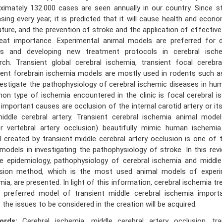
ximately 132.000 cases are seen annually in our country. Since s
asing every year, it is predicted that it will cause health and econ
uture, and the prevention of stroke and the application of effectiv
eat importance. Experimental animal models are preferred for 
ts and developing new treatment protocols in cerebral isch
rch. Transient global cerebral ischemia, transient focal cerebr
ient forebrain ischemia models are mostly used in rodents such a
vestigate the pathophysiology of cerebral ischemic diseases in hu
n type of ischemia encountered in the clinic is focal cerebral i
important causes are occlusion of the internal carotid artery or its
iddle cerebral artery. Transient cerebral ischemia animal model
r vertebral artery occlusion) beautifully mimic human ischemi
 created by transient middle cerebral artery occlusion is one of 
models in investigating the pathophysiology of stroke. In this rev
e epidemiology, pathophysiology of cerebral ischemia and middle 
sion method, which is the most used animal models of experim
mia, are presented. In light of this information, cerebral ischemia t
 preferred model of transient middle cerebral ischemia import
 the issues to be considered in the creation will be acquired.
ords:
Cerebral ischemia, middle cerebral artery occlusion, tra