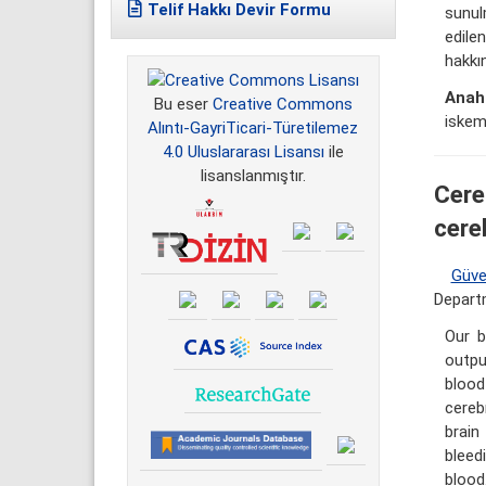
Telif Hakkı Devir Formu
sunul
edile
hakkın
Anaht
Bu eser
Creative Commons
iskem
Alıntı-GayriTicari-Türetilemez
4.0 Uluslararası Lisansı
ile
lisanslanmıştır.
Cere
cere
Güv
Departm
Our b
outpu
blood
cereb
brain
bleed
blood