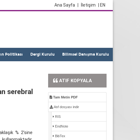
Ana Sayfa
|
İletişim
| EN
yın Politikası
Dergi Kurulu
Bilimsel Danışma Kurulu
ATIF KOPYALA
an serebral
Tam Metin PDF
Atıf dosyası indir
RIS
EndNote
aklaşık % 2’sine
BibTex
kullanmaktadır.