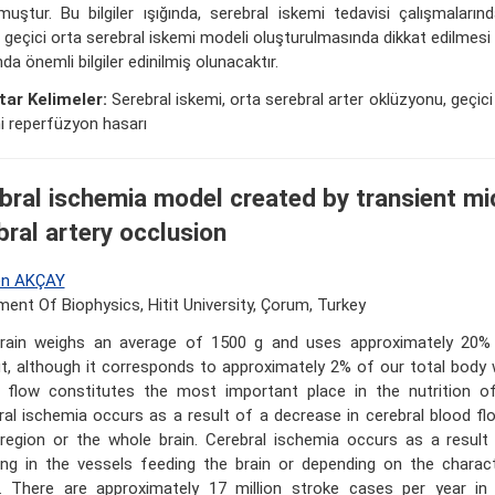
muştur. Bu bilgiler ışığında, serebral iskemi tedavisi çalışmalarında
n geçici orta serebral iskemi modeli oluşturulmasında dikkat edilmesi
da önemli bilgiler edinilmiş olunacaktır.
ar Kelimeler:
Serebral iskemi, orta serebral arter oklüzyonu, geçici
i reperfüzyon hasarı
bral ischemia model created by transient mi
bral artery occlusion
en AKÇAY
ent Of Biophysics, Hitit University, Çorum, Turkey
rain weighs an average of 1500 g and uses approximately 20% 
t, although it corresponds to approximately 2% of our total body 
 flow constitutes the most important place in the nutrition o
ral ischemia occurs as a result of a decrease in cerebral blood fl
 region or the whole brain. Cerebral ischemia occurs as a result
ing in the vessels feeding the brain or depending on the charact
. There are approximately 17 million stroke cases per year in