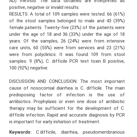
AD) method. The data obtained are interpreted as
positive, negative or invalid results.
RESULTS: A total of 109 samples were tested. 66 (61%)
of the stool samples belonged to male and 43 (39%)
female patients. Twenty-five (23%) of the patients were
under the age of 18 and 36 (33%) under the age of 18
years. Of the samples, 26 (24%) were from intensive
care units, 60 (55%) were from services and 23 (21%)
were from polyclinics. It was found 109 from stool
samples. 9 (8%), C. difficile PCR test toxin B positive,
100 (92%) negative.
DISCUSSION AND CONCLUSION: The most important
cause of nosocomial diarrhea is C. difficile. The main
predisposing factor of infection is the use of
antibiotics. Prophylaxis or even one dose of antibiotic
therapy may be sufficient for the development of C.
difficile infection. Rapid and accurate diagnosis by PCR
is important for early initiation of treatment.
Keywords:
C.difficile, diarrhea, pseudomembranous