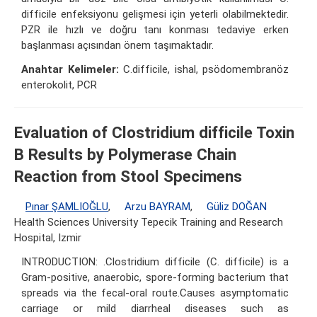
difficile enfeksiyonu gelişmesi için yeterli olabilmektedir.
PZR ile hızlı ve doğru tanı konması tedaviye erken
başlanması açısından önem taşımaktadır.
Anahtar Kelimeler:
C.difficile, ishal, psödomembranöz
enterokolit, PCR
Evaluation of Clostridium difficile Toxin
B Results by Polymerase Chain
Reaction from Stool Specimens
Pınar ŞAMLIOĞLU
,
Arzu BAYRAM
,
Güliz DOĞAN
Health Sciences University Tepecik Training and Research
Hospital, Izmir
INTRODUCTION: .Clostridium difficile (C. difficile) is a
Gram-positive, anaerobic, spore-forming bacterium that
spreads via the fecal-oral route.Causes asymptomatic
carriage or mild diarrheal diseases such as