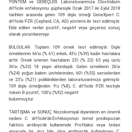
YÖNTEM ve GEREÇLER: Laboratuvarımıza Clostridium
difficile enfeksiyonu şüphesiyle Ocak 2017 ile Eylül 2018
tarihleri arasında gelen 109 dışkı örneği GeneXpert C.
difficile PZR (Cepheid, CA, AD) yöntemi ile test edilmiştir.
Elde edilen veriler pozitif, negatif veya geçersiz sonuç
olarak yorumlanmışır.
BULGULAR: Toplam 109 örnek test edilmiştir. Dışkı
örneklerinin 66’sı (% 61) erkek, 43‘ü (%39) kadın hastalara
aittir. Örnek istenen hastaların 25’i (% 23) 65 yaş üstü
36’sı (%33) 18 yaşın altındaydı. Gelen örneklerin 26’sı
(%24) yoğun bakım ünitelerinden, 60’ı (%55) servislerden
ve 23’ü (%21) polikliniklerden laboratuvarımıza gelmiştir.
109 dışkı örneğinden. 9’u (%8), C. difficile PZR testiyle
toksin B pozitif, 100’ü (%92) negatif
bulunmuştur.
TARTIŞMA ve SONUÇ: Nozokomiyal diyarelerin en önemli
nedeni C. difficile’dir.Enfeksiyonun temel predispozan
faktörü antibiyotik kullanımıdır. Profilaksi veya tedavi
amacıyla bir doz bile olsa antibiyotik kullanılması C.