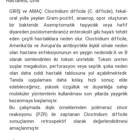
Hastanesi, İzmir
GİRİŞ ve AMAÇ: Clostridium difficile (C. difficile), fekal-
oral yolla yayılan Gram-pozitif, anaerop, spor oluşturan
bir bakteridir. Asemptomatik taşıyıcılık veya hafif
diyareden psödomembranöz enterokolit gibi hayatı tehdit
eden çeştli hastalıklara neden olur. Clostridium difficile,
Amerika’da ve Avrupa’da antibiyotikle ilişkili ishale neden
olan hastane enfeksiyonunun en yaygın nedenidir.A ve B
olarak isimlendirilen iki toksin üretebilir. Toksin üreten
suşlar megakolon, perforasyon veya septik şoka neden
olan daha ciddi hastalık tablosuna yol açabilmektedir.
Tanıda uygulaması daha kolay, hızlı sonuç elde
edebileceğimiz, yüksek özgüllük ve duyarlılığa sahip
moleküler yöntemlerin kullanılması son yıllarda yaygınlık
kazanmaya başlamıştır.
Bu çalışmada dışkı örneklerinden polimeraz zincir
reaksiyonu (PZR) ile saptanan Clostridium difficile
sonuçlarının retrospektif olarak değerlendirilmesi
amaçlanmıştır.