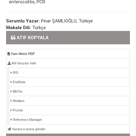
enterocolitis, PCR
Sorumlu Yazar:
Pınar ŞAMLIOĞLU, Türkiye
Makale Dili:
Türkçe
ATIF KOPYALA
Tam Metin PDF
Atıf dosyası indir
RIS
EndNote
BibTex
Medlars
Procite
Reference Manager
Yazara e-posta gönder