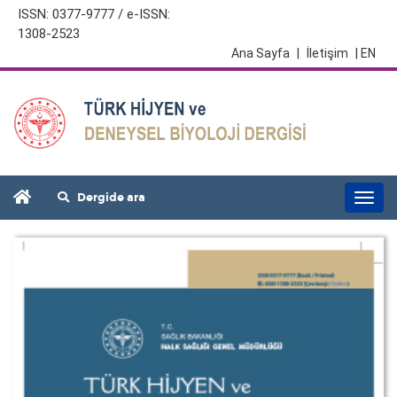
ISSN: 0377-9777 / e-ISSN:
1308-2523
Ana Sayfa
|
İletişim
| EN
Dergide ara
Togg
navi