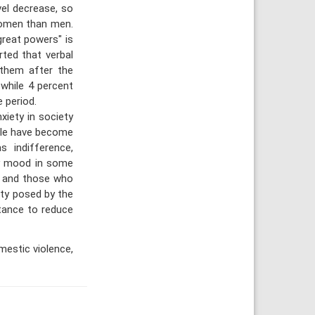
vel decrease, so
 women than men.
reat powers" is
ted that verbal
 them after the
 while 4 percent
 period.
iety in society
ple have become
 indifference,
ay mood in some
t) and those who
ety posed by the
rtance to reduce
mestic violence,