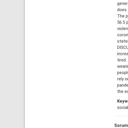
gener
does 
The p
56.5 
viole
coron
state
DISCU
incre
tired
weari
peopl
rely 
pande
the e
Keyw
social
Sorum