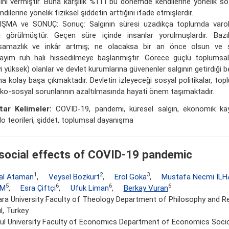
ını vermiştir. Buna karşılık %11'i bu dönemde kendilerine yönelik sö
ndilerine yönelik fiziksel şiddetin arttığını ifade etmişlerdir.
ŞMA ve SONUÇ: Sonuç: Salgının süresi uzadıkça toplumda varolu
ğı görülmüştür. Geçen süre içinde insanlar yorulmuşlardır. Bazıla
amazlık ve inkâr artmış; ne olacaksa bir an önce olsun ve şu
layım ruh hali hissedilmeye başlanmıştır. Görece güçlü toplumsal
 yüksek) olanlar ve devlet kurumlarına güvenenler salgının getirdiği bel
aha kolay başa çıkmaktadır. Devletin izleyeceği sosyal politikalar, t
iko-sosyal sorunlarının azaltılmasında hayati önem taşımaktadır.
tar Kelimeler:
COVID-19, pandemi, küresel salgın, ekonomik kay
o teorileri, şiddet, toplumsal dayanışma
social effects of COVID-19 pandemic
1
2
3
al Ataman
,
Veysel Bozkurt
,
Erol Göka
,
Mustafa Necmi İL
5
6
6
6
IM
,
Esra Çiftçi
,
Ufuk Liman
,
Berkay Vuran
a University Faculty of Theology Department of Philosophy and Rel
l, Turkey
ul University Faculty of Economics Department of Economics Sociol