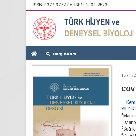
ISSN: 0377-9777 / e-ISSN: 1308-2523
Dergide ara
Turk Hij D
COVI
Kem
YILDIR
1
Marmar
2
İstanb
3
Sağlık
4
Gazi Ü