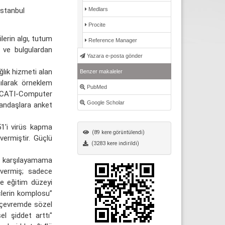
İstanbul
Medlars
Procite
erin algı, tutum
Reference Manager
k ve bulgulardan
Yazara e-posta gönder
ık hizmeti alan
Benzer makaleler
ılarak örneklem
PubMed
i (CATI-Computer
Google Scholar
tandaşlara anket
1'i virüs kapma
(89 kere görüntülendi)
ermiştir. Güçlü
(3283 kere indirildi)
mı karşılayamama
 vermiş; sadece
ve eğitim düzeyi
çlerin komplosu”
ı çevremde sözel
el şiddet arttı"