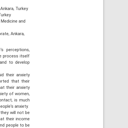
 Ankara, Turkey
Turkey
 Medicine and
rate, Ankara,
s perceptions,
 process itself
 and to develop
d their anxiety
rted that their
at their anxiety
nxiety of women,
ontact, is much
eople's anxiety.
they will not be
hat their income
ind people to be