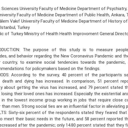
 Sciences University Faculty of Medicine Department of Psychiatry,
niversity Faculty of Medicine Department of Public Health, Ankara, 
lem Vakıf University Faculty of Medicine Department of History of
 Istanbul, Turkey
ic of Turkey Ministry of Health Health Improvoment General Directo
ODUCTION: The purpose of this study is to measure people'
udes, and behavior regarding the New Coronavirus Pandemic and the
r country, to examine social tendencies towards the pandemic,
mendations for policymakers based on the findings.
DS: According to the survey, 40 percent of the participants sai
 death and dying has increased. In comparison, 51 percent repo
ty about getting the virus has increased, and 79 percent stated th
 losing their loved ones has increased. Especially the existential a
 in the lowest income group working in jobs that require close c
 than men. Strong social ties are an influential factor in alleviating p
TS: Sixty-six percent of the respondents stated they feared that 
to meet their basic needs in the future, and 58 percent reported t
ecreased after the pandemic; only 14.80 percent stated that they f