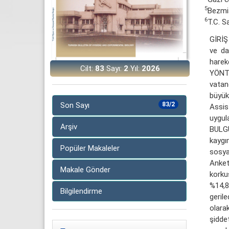
5
Bezmiâ
6
T.C. S
GİRİŞ
ve da
hareke
Cilt:
83
Sayı:
2
Yıl:
2026
YÖNTE
vatan
büyük
Son Sayı
83/2
Assis
uygul
Arşiv
BULGU
kaygı
Popüler Makaleler
sosyal
Anket
Makale Gönder
korku
%14,8
Bilgilendirme
geril
olara
şidde