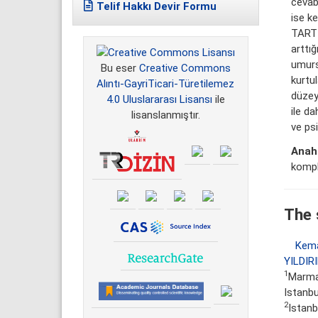
cevab
Telif Hakkı Devir Formu
ise ke
TARTI
arttı
umurs
Bu eser
Creative Commons
kurtu
Alıntı-GayriTicari-Türetilemez
düzeyi
4.0 Uluslararası Lisansı
ile
ile d
lisanslanmıştır.
ve ps
Anah
kompl
The 
Kem
YILDIR
1
Marmar
Istanbu
2
Istanb