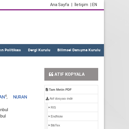
Ana Sayfa
|
İletişim
| EN
yın Politikası
Dergi Kurulu
Bilimsel Danışma Kurulu
ATIF KOPYALA
Tam Metin PDF
4
HAN
,
NURAN
Atıf dosyası indir
RIS
anbul
nbul
EndNote
BibTex