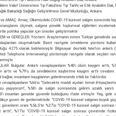
lem Vakıf Üniversitesi Tıp Fakültesi Tıp Tarihi ve Etik Anabilim Dalı, 
ağlık Bakanlığı Sağlığın Geliştirilmesi Genel Müdürlüğü, Ankara
 ve AMAÇ: Amaç: Ülkemizdeki COVID-19 küresel salgını sürecinde kişil
vranışlarını ölçmek; salgına yönelik toplumsal eğilimleri inceleme
tle politika yapıcılar için öneriler geliştirmektir.
M ve GEREÇLER: Yöntem: Araştırmanın evreni Türkiye genelinde sağl
daşlardan oluşmaktadır. Basit rastgele örnekleme yöntemi kullan
lüğü 4.275 olarak belirlenmiştir. Bilgisayar destekli telefon anket
ted Telephone Interviewing) yöntemiyle rastgele olarak seçilen va
anmıştır.
LAR: Bulgular: Anketi cevaplayanların %40'ı ölüm kaygım arttı, %5
m arttı ve %79'u da sevdiklerimi kaybetme kaygım arttı cevabını v
 bağlar, insanların kaygılarının giderilmesinde etkili bir faktördür.
i cevaplayanların %66'sı “Gelecekte maddi açıdan temel ihtiyaçları
su yaşıyorum”, %58'i de salgın sonrasında gelirim azaldı yanıtı
0'i insanları genelde güvenilir bulduğunu ifade etmiştir. Yaş, gelir 
edikçe güven de gerilemektedir. “COVID-19 küresel salgınını büyük gü
k görenlerin oranı %56,5'tir. %27'si “COVID-19 küresel salgın sonras
t arttı”, %17'si "COVID-19 küresel salgın sonrası çevremde fiziks