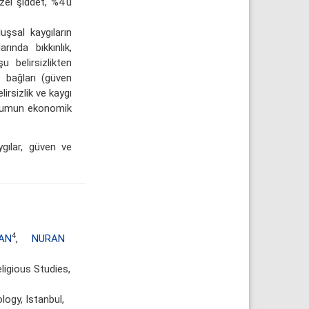
zel şiddet, %4'ü
şsal kaygıların
rında bıkkınlık,
 belirsizlikten
 bağları (güven
irsizlik ve kaygı
oplumun ekonomik
gılar, güven ve
4
HAN
,
NURAN
igious Studies,
ogy, Istanbul,