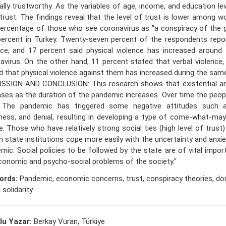
ally trustworthy. As the variables of age, income, and education le
trust. The findings reveal that the level of trust is lower among
ercentage of those who see coronavirus as "a conspiracy of the g
percent in Turkey. Twenty-seven percent of the respondents repor
nce, and 17 percent said physical violence has increased around
avirus. On the other hand, 11 percent stated that verbal violence,
d that physical violence against them has increased during the same
SSION AND CONCLUSION: This research shows that existential anx
ases as the duration of the pandemic increases. Over time the peo
. The pandemic has triggered some negative attitudes such as
ness, and denial, resulting in developing a type of come-what-m
e. Those who have relatively strong social ties (high level of trus
on state institutions cope more easily with the uncertainty and anxi
mic. Social policies to be followed by the state are of vital impo
conomic and psycho-social problems of the society."
ords:
Pandemic, economic concerns, trust, conspiracy theories, do
 solidarity
lu Yazar:
Berkay Vuran, Türkiye