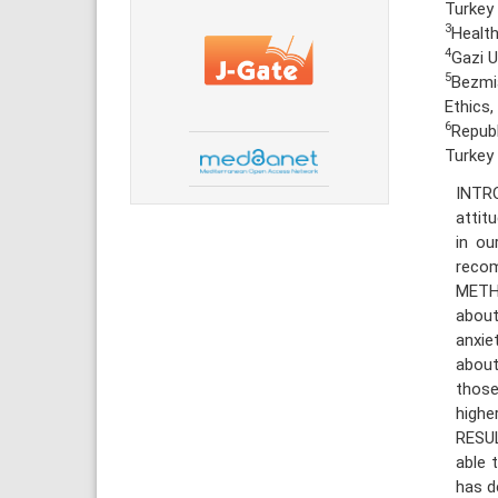
Turkey
3
Health
4
Gazi U
5
Bezmiâ
Ethics,
6
Republ
Turkey
INTR
attit
in ou
recom
METHO
about
anxie
about
those
higher
RESUL
able 
has d