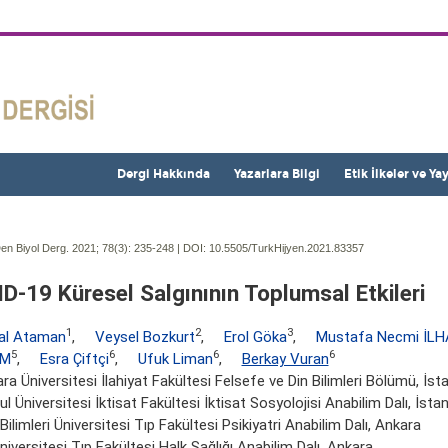
Dergi Hakkında
Yazarlara Bilgi
Etik İlkeler ve Ya
en Biyol Derg. 2021; 78(3):
235-248 | DOI:
10.5505/TurkHijyen.2021.83357
D-19 Küresel Salgınının Toplumsal Etkileri
1
2
3
al Ataman
,
Veysel Bozkurt
,
Erol Göka
,
Mustafa Necmi İL
5
6
6
6
IM
,
Esra Çiftçi
,
Ufuk Liman
,
Berkay Vuran
a Üniversitesi İlahiyat Fakültesi Felsefe ve Din Bilimleri Bölümü, İst
ul Üniversitesi İktisat Fakültesi İktisat Sosyolojisi Anabilim Dalı, İsta
 Bilimleri Üniversitesi Tıp Fakültesi Psikiyatri Anabilim Dalı, Ankara
niversitesi Tıp Fakültesi Halk Sağlığı Anabilim Dalı, Ankara