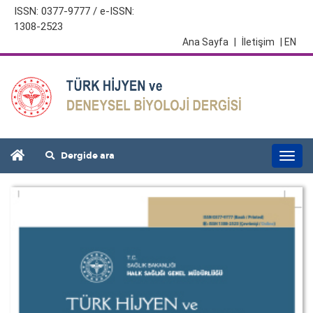
ISSN: 0377-9777 / e-ISSN:
1308-2523
Ana Sayfa
|
İletişim
| EN
Dergide ara
Togg
navi