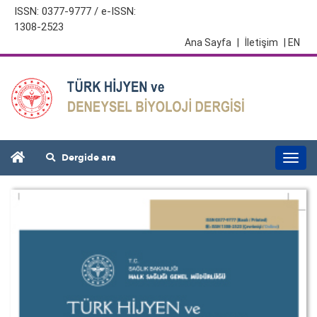
ISSN: 0377-9777 / e-ISSN:
1308-2523
Ana Sayfa
|
İletişim
| EN
Dergide ara
Togg
navi