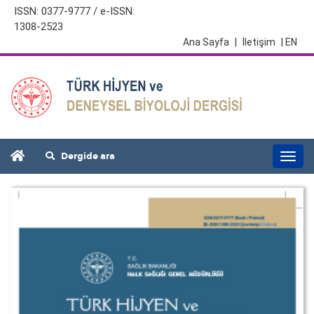
ISSN: 0377-9777 / e-ISSN:
1308-2523
Ana Sayfa
|
İletişim
| EN
Dergide ara
Togg
navi