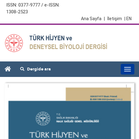
ISSN: 0377-9777 / e-ISSN:
1308-2523
Ana Sayfa
|
İletişim
| EN
Dergide ara
Togg
navi