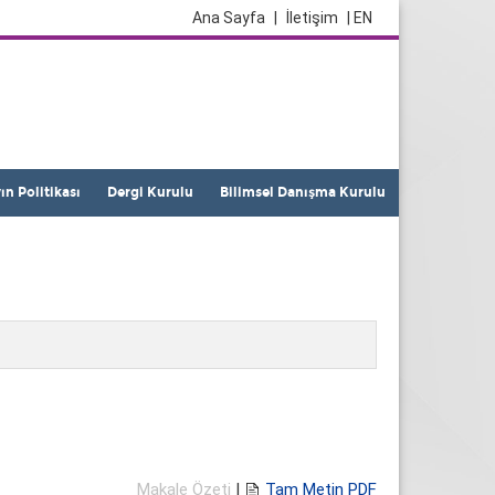
Ana Sayfa
|
İletişim
| EN
yın Politikası
Dergi Kurulu
Bilimsel Danışma Kurulu
Makale Özeti
|
Tam Metin PDF