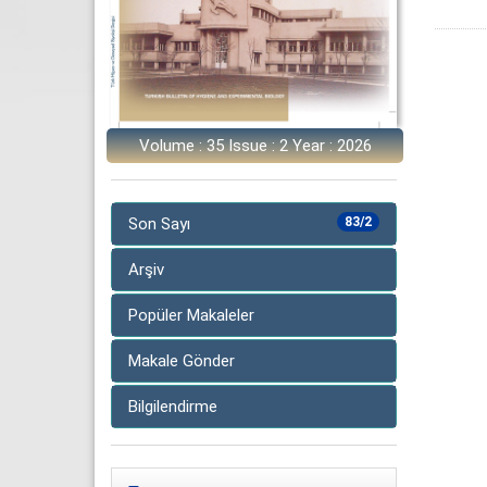
Volume : 35 Issue : 2 Year : 2026
Son Sayı
83/2
Arşiv
Popüler Makaleler
Makale Gönder
Bilgilendirme