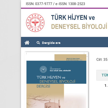
ISSN: 0377-9777 / e-ISSN: 1308-2523
Dergide ara
Cilt: 35
TÜM
1