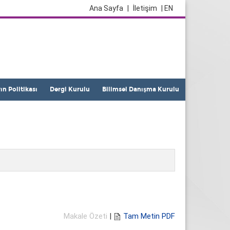
Ana Sayfa
|
İletişim
| EN
yın Politikası
Dergi Kurulu
Bilimsel Danışma Kurulu
Makale Özeti
|
Tam Metin PDF