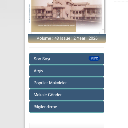
Volume : 48 Issue : 2 Year : 2026
Son Sayı
83/2
Arşiv
Popüler Makaleler
Makale Gönder
Bilgilendirme