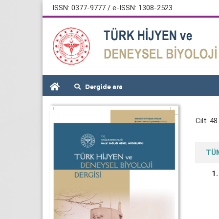
ISSN: 0377-9777 / e-ISSN: 1308-2523
Dergide ara
Cilt: 48
TÜM
1