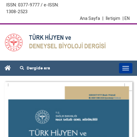
ISSN: 0377-9777 / e-ISSN:
1308-2523
Ana Sayfa
|
İletişim
| EN
Dergide ara
Togg
navi