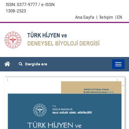
ISSN: 0377-9777 / e-ISSN:
1308-2523
Ana Sayfa
|
İletişim
| EN
Dergide ara
Togg
navi