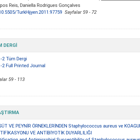
os Reis, Daniella Rodrigues Gonçalves
10.5505/TurkHijyen.2011.97759
Sayfalar 59 - 72
 DERGİ
-2 Tüm Dergi
-2 Full Printed Journal
alar 59 - 113
AŞTIRMA
SÜT VE PEYNİR ÖRNEKLERİNDEN Staphylococcus aureus ve KOAG
TİFİKASYONU VE ANTİBİYOTİK DUYARLILIĞI
tification and Antimicrobial Susceptibility of Staphylococcus aure