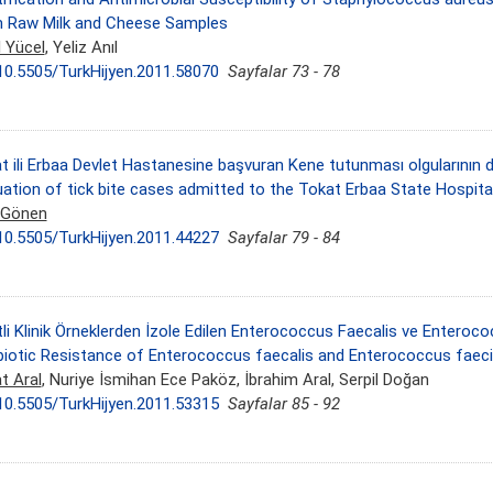
 Raw Milk and Cheese Samples
l Yücel
, Yeliz Anıl
10.5505/TurkHijyen.2011.58070
Sayfalar 73 - 78
t ili Erbaa Devlet Hastanesine başvuran Kene tutunması olgularının d
uation of tick bite cases admitted to the Tokat Erbaa State Hospita
 Gönen
10.5505/TurkHijyen.2011.44227
Sayfalar 79 - 84
tli Klinik Örneklerden İzole Edilen Enterococcus Faecalis ve Enteroco
biotic Resistance of Enterococcus faecalis and Enterococcus faeci
t Aral
, Nuriye İsmihan Ece Paköz, İbrahim Aral, Serpil Doğan
10.5505/TurkHijyen.2011.53315
Sayfalar 85 - 92