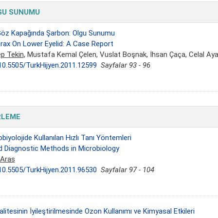
GU SUNUMU
Göz Kapağında Şarbon: Olgu Sunumu
rax On Lower Eyelid: A Case Report
p Tekin
, Mustafa Kemal Çelen, Vuslat Boşnak, İhsan Çaça, Celal Ay
10.5505/TurkHijyen.2011.12599
Sayfalar 93 - 96
RLEME
biyolojide Kullanılan Hızlı Tanı Yöntemleri
d Diagnostic Methods in Microbiology
 Aras
10.5505/TurkHijyen.2011.96530
Sayfalar 97 - 104
litesinin İyileştirilmesinde Ozon Kullanımı ve Kimyasal Etkileri