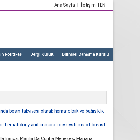
Ana Sayfa
|
İletişim
| EN
yın Politikası
Dergi Kurulu
Bilimsel Danışma Kurulu
a besin takviyesi olarak hematolojik ve bağışıklık
 the hematology and immunology systems of breast
llafranca
, Marília Da Cunha Menezes, Mariana