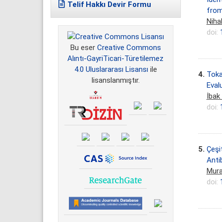
Telif Hakkı Devir Formu
from
Niha
doi:
Bu eser
Creative Commons
Alıntı-GayriTicari-Türetilemez
4.0 Uluslararası Lisansı
ile
4.
Toka
lisanslanmıştır.
Eval
İbak
doi:
5.
Çeşi
Anti
Mura
doi: