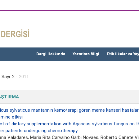
Dergi Hakkında
Yazarlara Bilgi
Etik İlkeler ve Ya
 Sayı: 2
- 2011
AŞTIRMA
icus sylvaticus mantarının kemoterapi gören meme kanseri hastalarınd
emine etkisi
ct of dietary supplementation with Agaricus sylvaticus fungus on
er patients undergoing chemotherapy.
ana Valadares, Maria Rita Carvalho Garbi Novaes,
Roberto Cañete Vi