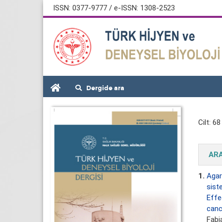
ISSN: 0377-9777 / e-ISSN: 1308-2523
Dergide ara
Cilt: 68
AR
1.
Agar
sist
Effe
canc
Fabi