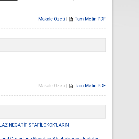
Makale Özeti
|
Tam Metin PDF
Makale Özeti
|
Tam Metin PDF
ULAZ NEGATİF STAFİLOKOK’LARIN
us and Coagulase Negative Staphylococci Isolated