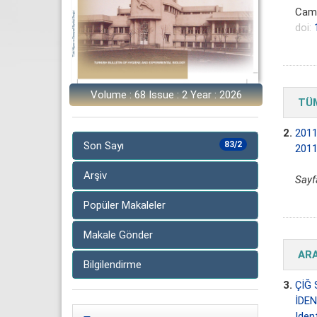
Camp
doi:
Volume : 68 Issue : 2 Year : 2026
TÜM
2.
2011
Son Sayı
83/2
2011
Arşiv
Sayf
Popüler Makaleler
Makale Gönder
AR
Bilgilendirme
3.
ÇİĞ 
İDEN
Iden