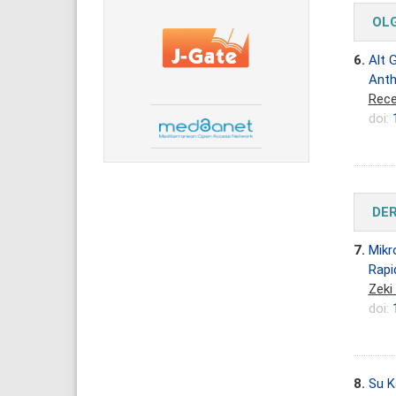
OL
6.
Alt 
Anth
Rece
doi:
DE
7.
Mikro
Rapi
Zeki
doi:
8.
Su Ka