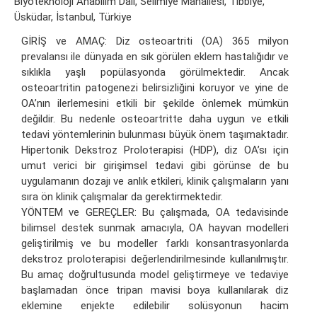
Biyoteknoloji Anabilim Dalı, Selimiye Mahallesi, Tıbbiye,
Üsküdar, İstanbul, Türkiye
GİRİŞ ve AMAÇ: Diz osteoartriti (OA) 365 milyon
prevalansı ile dünyada en sık görülen eklem hastalığıdır ve
sıklıkla yaşlı popülasyonda görülmektedir. Ancak
osteoartritin patogenezi belirsizliğini koruyor ve yine de
OA’nın ilerlemesini etkili bir şekilde önlemek mümkün
değildir. Bu nedenle osteoartritte daha uygun ve etkili
tedavi yöntemlerinin bulunması büyük önem taşımaktadır.
Hipertonik Dekstroz Proloterapisi (HDP), diz OA’sı için
umut verici bir girişimsel tedavi gibi görünse de bu
uygulamanın dozajı ve anlık etkileri, klinik çalışmaların yanı
sıra ön klinik çalışmalar da gerektirmektedir.
YÖNTEM ve GEREÇLER: Bu çalışmada, OA tedavisinde
bilimsel destek sunmak amacıyla, OA hayvan modelleri
geliştirilmiş ve bu modeller farklı konsantrasyonlarda
dekstroz proloterapisi değerlendirilmesinde kullanılmıştır.
Bu amaç doğrultusunda model geliştirmeye ve tedaviye
başlamadan önce tripan mavisi boya kullanılarak diz
eklemine enjekte edilebilir solüsyonun hacim