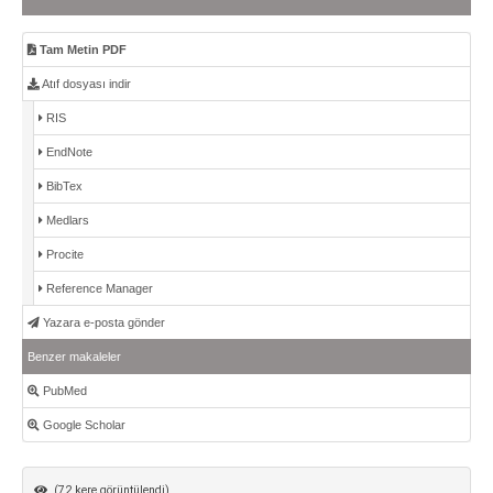
Tam Metin PDF
Atıf dosyası indir
RIS
EndNote
BibTex
Medlars
Procite
Reference Manager
Yazara e-posta gönder
Benzer makaleler
PubMed
Google Scholar
(72 kere görüntülendi)