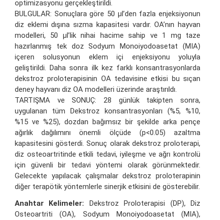
optimizasyonu gerçekleştirildi.
BULGULAR: Sonuçlara göre 50 µl’den fazla enjeksiyonun
diz eklemi dışına sızma kapasitesi vardır. OA’nın hayvan
modelleri, 50 μl’lik nihai hacime sahip ve 1 mg taze
hazırlanmış tek doz Sodyum Monoiyodoasetat (MIA)
içeren solusyonun eklem içi enjeksiyonu yoluyla
geliştirildi. Daha sonra ilk kez farklı konsantrasyonlarda
dekstroz proloterapisinin OA tedavisine etkisi bu sıçan
deney hayvanı diz OA modelleri üzerinde araştırıldı.
TARTIŞMA ve SONUÇ: 28 günlük takipten sonra,
uygulanan tüm Dekstroz konsantrasyonları (%5, %10,
%15 ve %25), dozdan bağımsız bir şekilde arka pençe
ağırlık dağılımını önemli ölçüde (p<0.05) azaltma
kapasitesini gösterdi. Sonuç olarak dekstroz proloterapi,
diz osteoartritinde etkili tedavi, iyileşme ve ağrı kontrolü
için güvenli bir tedavi yöntemi olarak görünmektedir.
Gelecekte yapılacak çalışmalar dekstroz proloterapinin
diğer terapötik yöntemlerle sinerjik etkisini de gösterebilir.
Anahtar Kelimeler:
Dekstroz Proloterapisi (DP), Diz
Osteoartriti (OA), Sodyum Monoiyodoasetat (MIA),