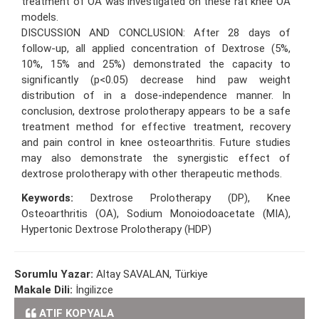
treatment of OA was investigated on these rat knee OA
models.
DISCUSSION AND CONCLUSION: After 28 days of
follow-up, all applied concentration of Dextrose (5%,
10%, 15% and 25%) demonstrated the capacity to
significantly (p<0.05) decrease hind paw weight
distribution of in a dose-independence manner. In
conclusion, dextrose prolotherapy appears to be a safe
treatment method for effective treatment, recovery
and pain control in knee osteoarthritis. Future studies
may also demonstrate the synergistic effect of
dextrose prolotherapy with other therapeutic methods.
Keywords:
Dextrose Prolotherapy (DP), Knee
Osteoarthritis (OA), Sodium Monoiodoacetate (MIA),
Hypertonic Dextrose Prolotherapy (HDP)
Sorumlu Yazar:
Altay SAVALAN, Türkiye
Makale Dili:
İngilizce
ATIF KOPYALA