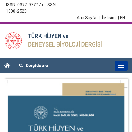
ISSN: 0377-9777 / e-ISSN:
1308-2523
Ana Sayfa
|
İletişim
| EN
Dergide ara
Togg
navi