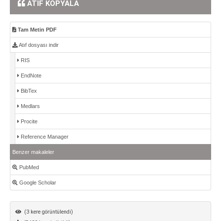
ATIF KOPYALA
Tam Metin PDF
Atıf dosyası indir
RIS
EndNote
BibTex
Medlars
Procite
Reference Manager
Benzer makaleler
PubMed
Google Scholar
(3 kere görüntülendi)