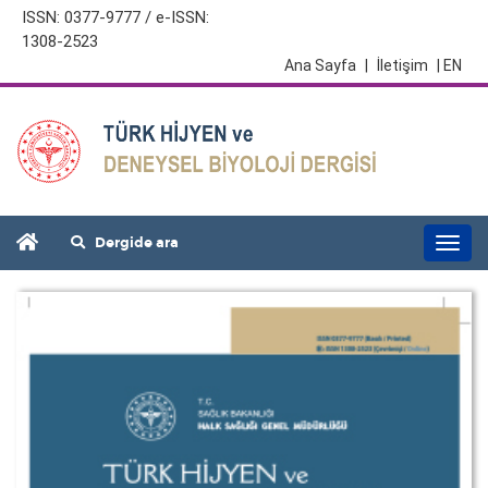
ISSN: 0377-9777 / e-ISSN:
1308-2523
Ana Sayfa
|
İletişim
| EN
Dergide ara
Togg
navi