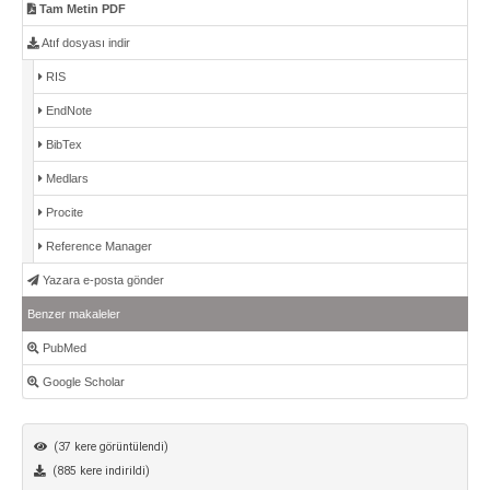
Tam Metin PDF
Atıf dosyası indir
RIS
EndNote
BibTex
Medlars
Procite
Reference Manager
Yazara e-posta gönder
Benzer makaleler
PubMed
Google Scholar
(37 kere görüntülendi)
(885 kere indirildi)