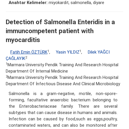
Anahtar Kelimeler:
miyokardit, salmonella, diyare
Detection of Salmonella Enteridis in a
immuncompetent patient with
myocarditis
1
1
Fatih Emin ÖZTÜRK
,
Yasin YILDIZ
,
Dilek YAĞCI
2
ÇAĞLAYIK
1
Marmara University Pendik Training And Research Hospital
Department Of İnternal Medicine
2
Marmara University Pendik Training And Research Hospital
Department Of İnfectious Disease And Clinical Microbiology
Salmonella is a gram-negative, motile, non-spore-
forming, facultative anaerobic bacterium belonging to
the Enterobacteriaceae family. There are several
subtypes that can cause disease in humans and animals.
Infection can be caused by food,such as eggs,poultry,
contaminated waters, and can also be monitored after