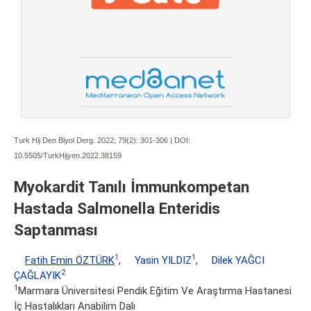
Turk Hij Den Biyol Derg. 2022; 79(2):
301-306 | DOI:
10.5505/TurkHijyen.2022.38159
Myokardit Tanılı İmmunkompetan
Hastada Salmonella Enteridis
Saptanması
1
1
Fatih Emin ÖZTÜRK
,
Yasin YILDIZ
,
Dilek YAĞCI
2
ÇAĞLAYIK
1
Marmara Üniversitesi Pendik Eğitim Ve Araştırma Hastanesi
İç Hastalıkları Anabilim Dalı