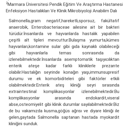
2
Marmara Üniversitesi Pendik Eğitim Ve Araştırma Hastanesi
Enfeksiyon Hastalıkları Ve Klinik Mikrobiyoloji Anabilim Dalı
Salmonella,gram negatif,hareketli,sporsuz, fakültatif
anaerobik, Enterobacteriaceae ailesine ait bir bakteri
türüdür.İnsanlarda ve hayvanlarda hastalık yapabilen
çeşitli alt tipleri mevcuttur.Bulaşma yumurta,kümes
hayvanları,kontamine sular gibi gıda kaynaklı olabileceği
gibi hayvanlarla temas sonrasında da
izlenebilmektedir.İnsanlarda asemptomatik taşıyıcılıktan
enterik ateşe kadar farklı kliniklerle prezante
olabilir.Hastalığın seyrinde konağın yaşı,immunsupresif
durumu ve ek komorbiditeleri gibi faktörler etkili
olabilmektedir.Enterik ateş kliniği seyri sırasında
extraintestinal komplikasyonlar izlenebilmektedir.Bu
komplikasyonlar arasında endokardit,viseral
abse,osteomiyelit gibi klinik durumlar sayılabilmektedir.Biz
de bu vakamızda kusma,göğüs ağrısı ve diyare kliniği ile
gelen,gaytada Salmonella saptanan hastada myokardit
kliniğini sunduk.