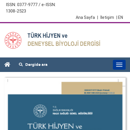
ISSN: 0377-9777 / e-ISSN:
1308-2523
Ana Sayfa
|
İletişim
| EN
Dergide ara
Togg
navi