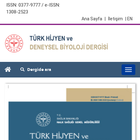
ISSN: 0377-9777 / e-ISSN:
1308-2523
Ana Sayfa
|
İletişim
| EN
Dergide ara
Togg
navi