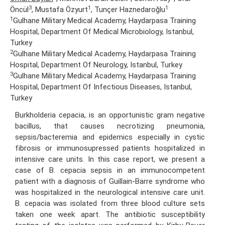
3
1
1
Öncül
, Mustafa Özyurt
, Tunçer Haznedaroğlu
1
Gulhane Military Medical Academy, Haydarpasa Training
Hospital, Department Of Medical Microbiology, Istanbul,
Turkey
2
Gulhane Military Medical Academy, Haydarpasa Training
Hospital, Department Of Neurology, Istanbul, Turkey
3
Gulhane Military Medical Academy, Haydarpasa Training
Hospital, Department Of Infectious Diseases, Istanbul,
Turkey
Burkholderia cepacia, is an opportunistic gram negative
bacillus, that causes necrotizing pneumonia,
sepsis/bacteremia and epidemics especially in cystic
fibrosis or immunosupressed patients hospitalized in
intensive care units. In this case report, we present a
case of B. cepacia sepsis in an immunocompetent
patient with a diagnosis of Guillain-Barre syndrome who
was hospitalized in the neurological intensive care unit.
B. cepacia was isolated from three blood culture sets
taken one week apart. The antibiotic susceptibility