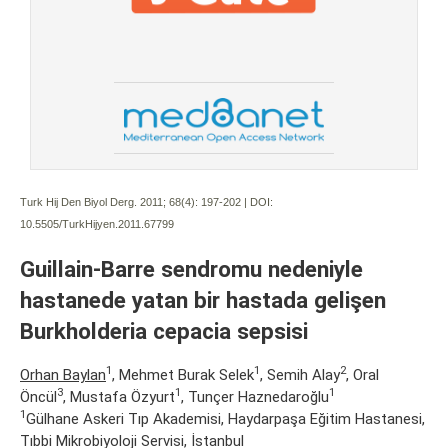
Turk Hij Den Biyol Derg. 2011; 68(4):
197-202 | DOI:
10.5505/TurkHijyen.2011.67799
Guillain-Barre sendromu nedeniyle
hastanede yatan bir hastada gelişen
Burkholderia cepacia sepsisi
1
1
2
Orhan Baylan
, Mehmet Burak Selek
, Semih Alay
, Oral
3
1
1
Öncül
, Mustafa Özyurt
, Tunçer Haznedaroğlu
1
Gülhane Askeri Tıp Akademisi, Haydarpaşa Eğitim Hastanesi,
Tıbbi Mikrobiyoloji Servisi, İstanbul