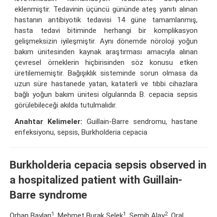
eklenmiştir. Tedavinin üçüncü gününde ateş yanıtı alınan
hastanın antibiyotik tedavisi 14 güne tamamlanmış,
hasta tedavi bitiminde herhangi bir komplikasyon
gelişmeksizin iyileşmiştir. Aynı dönemde nöroloji yoğun
bakım ünitesinden kaynak araştırması amacıyla alınan
çevresel örneklerin hiçbirisinden söz konusu etken
üretilememiştir. Bağışıklık sisteminde sorun olmasa da
uzun süre hastanede yatan, kataterli ve tıbbi cihazlara
bağlı yoğun bakım ünitesi olgularında B. cepacia sepsis
görülebileceği akılda tutulmalıdır.
Anahtar Kelimeler:
Guillain-Barre sendromu, hastane
enfeksiyonu, sepsis, Burkholderia cepacia
Burkholderia cepacia sepsis observed in
a hospitalized patient with Guillain-
Barre syndrome
1
1
2
Orhan Baylan
, Mehmet Burak Selek
, Semih Alay
, Oral