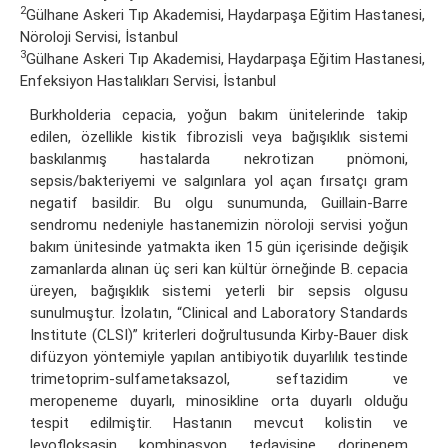
2
Gülhane Askeri Tıp Akademisi, Haydarpaşa Eğitim Hastanesi,
Nöroloji Servisi, İstanbul
3
Gülhane Askeri Tıp Akademisi, Haydarpaşa Eğitim Hastanesi,
Enfeksiyon Hastalıkları Servisi, İstanbul
Burkholderia cepacia, yoğun bakım ünitelerinde takip
edilen, özellikle kistik fibrozisli veya bağışıklık sistemi
baskılanmış hastalarda nekrotizan pnömoni,
sepsis/bakteriyemi ve salgınlara yol açan fırsatçı gram
negatif basildir. Bu olgu sunumunda, Guillain-Barre
sendromu nedeniyle hastanemizin nöroloji servisi yoğun
bakım ünitesinde yatmakta iken 15 gün içerisinde değişik
zamanlarda alınan üç seri kan kültür örneğinde B. cepacia
üreyen, bağışıklık sistemi yeterli bir sepsis olgusu
sunulmuştur. İzolatın, “Clinical and Laboratory Standards
Institute (CLSI)” kriterleri doğrultusunda Kirby-Bauer disk
difüzyon yöntemiyle yapılan antibiyotik duyarlılık testinde
trimetoprim-sulfametaksazol, seftazidim ve
meropeneme duyarlı, minosikline orta duyarlı olduğu
tespit edilmiştir. Hastanın mevcut kolistin ve
levofloksasin kombinasyon tedavisine doripenem