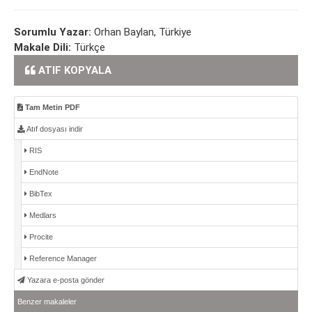
Sorumlu Yazar:
Orhan Baylan, Türkiye
Makale Dili:
Türkçe
ATIF KOPYALA
Tam Metin PDF
Atıf dosyası indir
RIS
EndNote
BibTex
Medlars
Procite
Reference Manager
Yazara e-posta gönder
Benzer makaleler