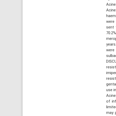
Acine
Acine
haemo
were 
sent 
70.2
merop
years
were 
sulba
DISC
resis
imipe
resis
genta
use i
Acine
of in
limit
may p