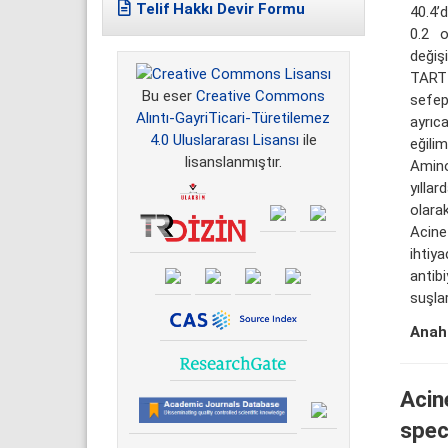
Telif Hakkı Devir Formu
40.4’d
0.2 o
değiş
TARTIŞ
Bu eser
Creative Commons
sefep
Alıntı-GayriTicari-Türetilemez
ayrıc
4.0 Uluslararası Lisansı
ile
eğili
lisanslanmıştır.
Amino
yılla
olara
Acine
ihtiy
antib
suşlar
Anaht
Acin
spec