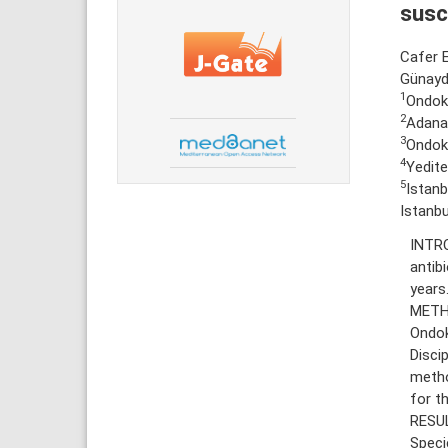
susce
Cafer E
Günayd
1
Ondoku
2
Adana
3
Ondoku
4
Yedite
5
Istanb
Istanbu
INTRO
antib
years
METHO
Ondok
Disci
metho
for th
RESUL
Speci