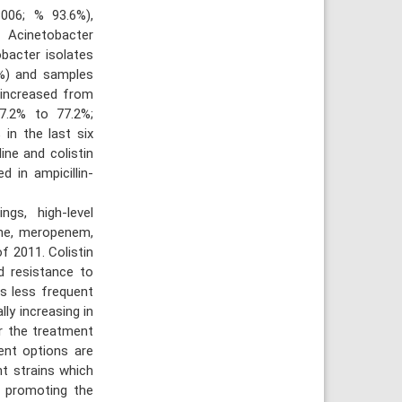
006; % 93.6%),
, Acinetobacter
bacter isolates
2%) and samples
 increased from
7.2% to 77.2%;
in the last six
ine and colistin
 in ampicillin-
gs, high-level
one, meropenem,
f 2011. Colistin
d resistance to
ts less frequent
lly increasing in
or the treatment
ent options are
nt strains which
y promoting the