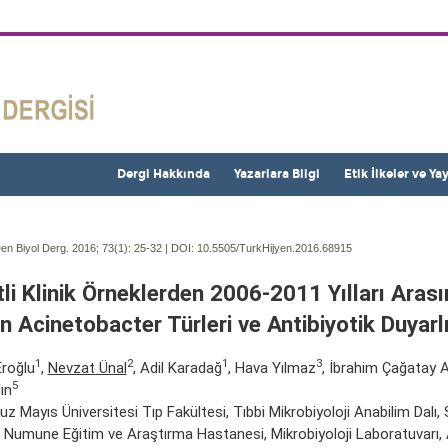
Dergi Hakkında
Yazarlara Bilgi
Etik İlkeler ve Ya
en Biyol Derg. 2016; 73(1):
25-32 | DOI:
10.5505/TurkHijyen.2016.68915
tli Klinik Örneklerden 2006-2011 Yılları Arası
n Acinetobacter Türleri ve Antibiyotik Duyarlı
1
2
1
3
roğlu
,
Nevzat Ünal
, Adil Karadağ
, Hava Yılmaz
, İbrahim Çağatay 
5
ın
z Mayıs Üniversitesi Tıp Fakültesi, Tıbbi Mikrobiyoloji Anabilim Dalı
Numune Eğitim ve Araştırma Hastanesi, Mikrobiyoloji Laboratuvarı,