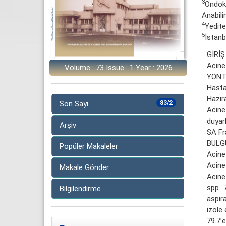
3
Ondoku
Anabili
4
Yedite
5
İstanb
GİRİ
Acinet
Volume : 73 Issue : 1 Year : 2026
YÖNTE
Hasta
Hazir
Son Sayı
83/2
Acine
duyar
Arşiv
SA Fr
BULG
Popüler Makaleler
Acine
Acine
Makale Gönder
Acine
spp. 
Bilgilendirme
aspir
izole 
79.7’