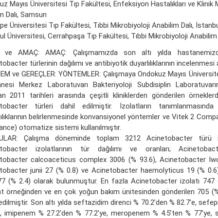
z Mayıs Üniversitesi Tıp Fakültesi, Enfeksiyon Hastalıkları ve Klinik M
m Dalı, Samsun
pe Üniversitesi Tıp Fakültesi, Tıbbi Mikrobiyoloji Anabilim Dalı, İstanb
ul Üniversitesi, Cerrahpaşa Tıp Fakültesi, Tıbbi Mikrobiyoloji Anabilim 
Ş ve AMAÇ: AMAÇ: Çalışmamızda son altı yılda hastanemizd
obacter türlerinin dağılımı ve antibiyotik duyarlılıklarının incelenmesi
M ve GEREÇLER: YÖNTEMLER: Çalışmaya Ondokuz Mayıs Üniversites
nesi Merkez Laboratuvarı Bakteriyoloji Subdisiplin Laboratuva
an 2011 tarihleri arasında çeşitli kliniklerden gönderilen örnekler
tobacter türleri dahil edilmiştir. İzolatların tanımlanmasında
lılıklarının belirlenmesinde konvansiyonel yöntemler ve Vitek 2 Comp
ance) otomatize sistemi kullanılmıştır.
ULAR: Çalışma döneminde toplam 3212 Acinetobacter türü izo
tobacter izolatlarının tür dağılımı ve oranları; Acinetobac
tobacter calcoaceticus complex 3006 (% 93.6), Acinetobacter lwof
tobacter junii 27 (% 0.8) ve Acinetobacter haemolyticus 19 (% 0.6
77 (% 2.4) olarak bulunmuştur. En fazla Acinetobacter izolatı 747 
at örneğinden ve en çok yoğun bakım ünitesinden gönderilen 705 (%
edilmiştir. Son altı yılda seftazidim direnci % 70.2’den % 82.7’e, sef
e, imipenem % 27.2’den % 77.2’ye, meropenem % 4.5’ten % 77’ye, s