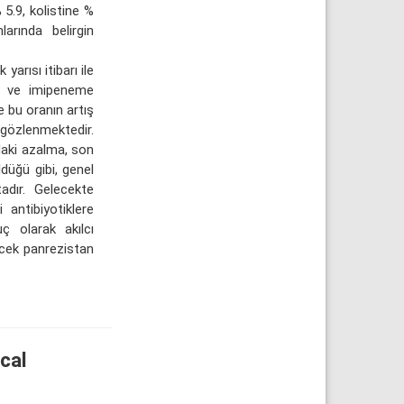
 5.9, kolistine %
arında belirgin
arısı itibarı ile
em ve imipeneme
e bu oranın artış
gözlenmektedir.
daki azalma, son
düğü gibi, genel
adır. Gelecekte
 antibiyotiklere
uç olarak akılcı
ecek panrezistan
cal