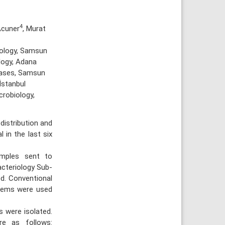
4
Acuner
, Murat
iology, Samsun
logy, Adana
eases, Samsun
İstanbul
crobiology,
istribution and
l in the last six
amples sent to
acteriology Sub-
d. Conventional
tems were used
s were isolated.
re as follows: