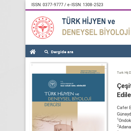
ISSN: 0377-9777 / e-ISSN: 1308-2523
Dergide ara
Turk Hij D
Çeşi
Edile
Cafer E
Günayd
1
Ondoku
2
Adana 