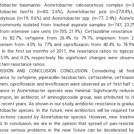
tobacter baumannii- Acinetobacter calcoaceticus complex (n=3
tobacter lwoffii (n=83; 2.6%), Acinetobacter junii (n=27;0.8%)
lyticus (n=19; 0.6%) and Acinetobacter spp. (n=77; 2.4%). Acineto
commonly isolated from tracheal aspirate samples (n=747; 23.
from intensive care units (n=705; 21.9%). Ceftazidime resistance
% to 82.7%; cefepime from 26.4% to 79.7%; imipenem from 2
enem from 4.5% to 77% and ciprofloxacin from 40.4% to 78.9% 
. In the first six months of 2011, the resistance ratios to tigecycl
5.9% and 0.2% respectively. No significant changes were observed
ctam rasistance ratios.
USSION AND CONCLUSION: CONCLUSION: Considering all findin
tance to cefepime, piperacillin-tazobactam, ceftazidime, ceftriax
nem, ciprofloxacin and levofloxacin were observed as of first half o
tance in Acinetobacter species was minimal. Significantly reduce
mycin, an antibiotic of aminoglycoside group, was attributed to i
n recent years. As shown in our study, antibiotic resistance is gradua
tobacter species. In the future, new antibiotics will be required f
fections caused by Acinetobacter species. However, new treatm
ed. In conclusion, we are in the opinion that spread of pan-resista
ose serious problems in the near future can be decelerated b