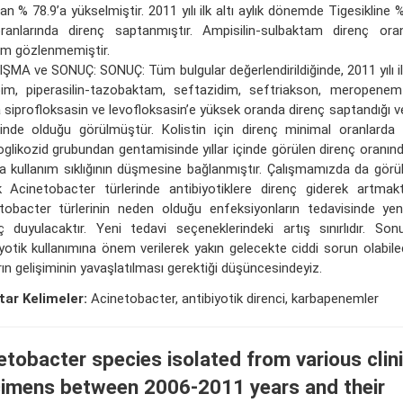
an % 78.9’a yükselmiştir. 2011 yılı ilk altı aylık dönemde Tigesikline %
ranlarında direnç saptanmıştır. Ampisilin-sulbaktam direnç oranl
im gözlenmemiştir.
MA ve SONUÇ: SONUÇ: Tüm bulgular değerlendirildiğinde, 2011 yılı ilk y
im, piperasilin-tazobaktam, seftazidim, seftriakson, meropen
a siprofloksasin ve levofloksasin’e yüksek oranda direnç saptandığı v
minde olduğu görülmüştür. Kolistin için direnç minimal oranlarda 
glikozid grubundan gentamisinde yıllar içinde görülen direnç oranın
rda kullanım sıklığının düşmesine bağlanmıştır. Çalışmamızda da görül
k Acinetobacter türlerinde antibiyotiklere direnç giderek artmakt
tobacter türlerinin neden olduğu enfeksiyonların tedavisinde yeni
aç duyulacaktır. Yeni tedavi seçeneklerindeki artış sınırlıdır. Son
iyotik kullanımına önem verilerek yakın gelecekte ciddi sorun olabil
ın gelişiminin yavaşlatılması gerektiği düşüncesindeyiz.
ar Kelimeler:
Acinetobacter, antibiyotik direnci, karbapenemler
etobacter species isolated from various clini
imens between 2006-2011 years and their