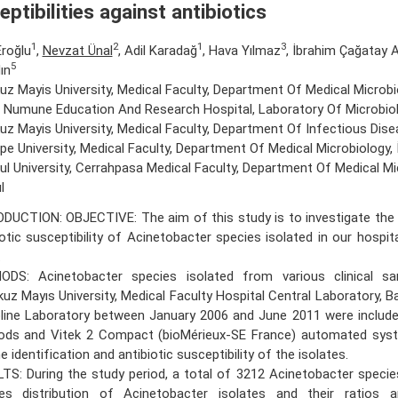
ptibilities against antibiotics
1
2
1
3
roğlu
,
Nevzat Ünal
, Adil Karadağ
, Hava Yılmaz
, İbrahim Çağatay 
5
ın
z Mayis University, Medical Faculty, Department Of Medical Microb
 Numune Education And Research Hospital, Laboratory Of Microbio
z Mayis University, Medical Faculty, Department Of Infectious Dis
pe University, Medical Faculty, Department Of Medical Microbiology, 
ul University, Cerrahpasa Medical Faculty, Department Of Medical Mi
l
DUCTION: OBJECTIVE: The aim of this study is to investigate the d
iotic susceptibility of Acinetobacter species isolated in our hospita
.
DS: Acinetobacter species isolated from various clinical s
uz Mayıs University, Medical Faculty Hospital Central Laboratory, B
pline Laboratory between January 2006 and June 2011 were include
ds and Vitek 2 Compact (bioMérieux-SE France) automated sys
e identification and antibiotic susceptibility of the isolates.
TS: During the study period, a total of 3212 Acinetobacter specie
es distribution of Acinetobacter isolates and their ratios a