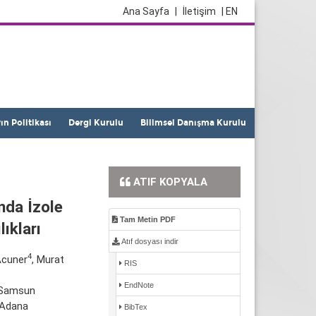
Ana Sayfa
|
İletişim
| EN
yın Politikası
Dergi Kurulu
Bilimsel Danışma Kurulu
ATIF KOPYALA
nda İzole
Tam Metin PDF
lıkları
Atıf dosyası indir
4
Acuner
, Murat
RIS
EndNote
, Samsun
 Adana
BibTex