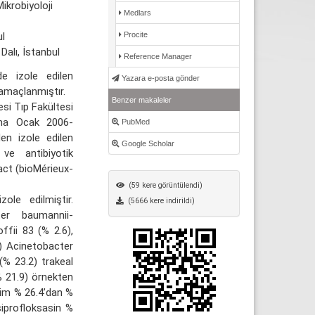
ikrobiyoloji
Medlars
ul
Procite
Dalı, İstanbul
Reference Manager
e izole edilen
Yazara e-posta gönder
 amaçlanmıştır.
Benzer makaleler
i Tıp Fakültesi
rına Ocak 2006-
PubMed
den izole edilen
Google Scholar
 ve antibiyotik
act (bioMérieux-
(59 kere görüntülendi)
le edilmiştir.
(5666 kere indirildi)
ter baumannii-
fii 83 (% 2.6),
) Acinetobacter
(% 23.2) trakeal
 21.9) örnekten
epim % 26.4’dan %
iprofloksasin %