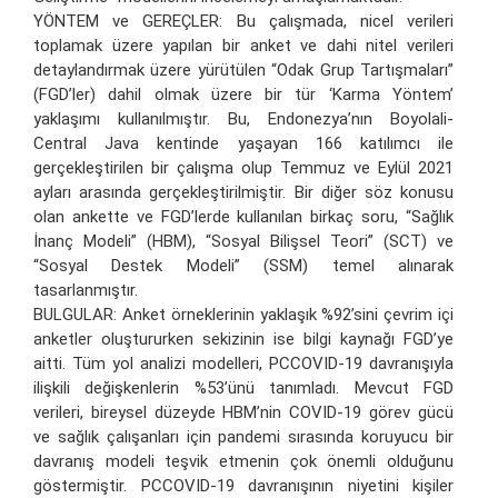
YÖNTEM ve GEREÇLER: Bu çalışmada, nicel verileri
toplamak üzere yapılan bir anket ve dahi nitel verileri
detaylandırmak üzere yürütülen “Odak Grup Tartışmaları”
(FGD’ler) dahil olmak üzere bir tür ‘Karma Yöntem’
yaklaşımı kullanılmıştır. Bu, Endonezya’nın Boyolali-
Central Java kentinde yaşayan 166 katılımcı ile
gerçekleştirilen bir çalışma olup Temmuz ve Eylül 2021
ayları arasında gerçekleştirilmiştir. Bir diğer söz konusu
olan ankette ve FGD’lerde kullanılan birkaç soru, “Sağlık
İnanç Modeli” (HBM), “Sosyal Bilişsel Teori” (SCT) ve
“Sosyal Destek Modeli” (SSM) temel alınarak
tasarlanmıştır.
BULGULAR: Anket örneklerinin yaklaşık %92’sini çevrim içi
anketler oluştururken sekizinin ise bilgi kaynağı FGD’ye
aitti. Tüm yol analizi modelleri, PCCOVID-19 davranışıyla
ilişkili değişkenlerin %53’ünü tanımladı. Mevcut FGD
verileri, bireysel düzeyde HBM’nin COVID-19 görev gücü
ve sağlık çalışanları için pandemi sırasında koruyucu bir
davranış modeli teşvik etmenin çok önemli olduğunu
göstermiştir. PCCOVID-19 davranışının niyetini kişiler