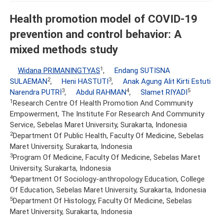
Health promotion model of COVID-19
prevention and control behavior: A
mixed methods study
1
Widana PRIMANINGTYAS
,
Endang SUTISNA
2
3
SULAEMAN
,
Heni HASTUTI
,
Anak Agung Alit Kirti Estuti
3
4
5
Narendra PUTRİ
,
Abdul RAHMAN
,
Slamet RIYADI
1
Research Centre Of Health Promotion And Community
Empowerment, The Institute For Research And Community
Service, Sebelas Maret University, Surakarta, Indonesia
2
Department Of Public Health, Faculty Of Medicine, Sebelas
Maret University, Surakarta, Indonesia
3
Program Of Medicine, Faculty Of Medicine, Sebelas Maret
University, Surakarta, Indonesia
4
Department Of Sociology-anthropology Education, College
Of Education, Sebelas Maret University, Surakarta, Indonesia
5
Department Of Histology, Faculty Of Medicine, Sebelas
Maret University, Surakarta, Indonesia