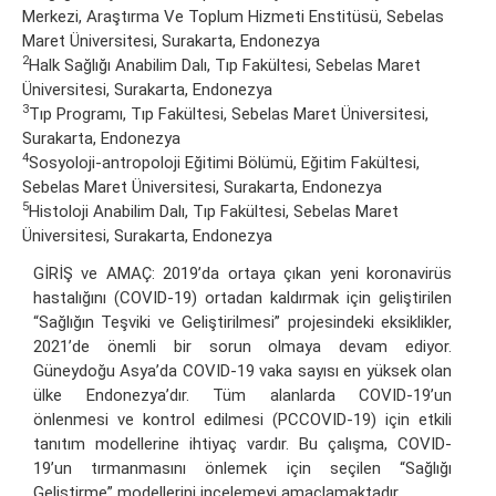
Merkezi, Araştırma Ve Toplum Hizmeti Enstitüsü, Sebelas
Maret Üniversitesi, Surakarta, Endonezya
2
Halk Sağlığı Anabilim Dalı, Tıp Fakültesi, Sebelas Maret
Üniversitesi, Surakarta, Endonezya
3
Tıp Programı, Tıp Fakültesi, Sebelas Maret Üniversitesi,
Surakarta, Endonezya
4
Sosyoloji-antropoloji Eğitimi Bölümü, Eğitim Fakültesi,
Sebelas Maret Üniversitesi, Surakarta, Endonezya
5
Histoloji Anabilim Dalı, Tıp Fakültesi, Sebelas Maret
Üniversitesi, Surakarta, Endonezya
GİRİŞ ve AMAÇ: 2019’da ortaya çıkan yeni koronavirüs
hastalığını (COVID-19) ortadan kaldırmak için geliştirilen
“Sağlığın Teşviki ve Geliştirilmesi” projesindeki eksiklikler,
2021’de önemli bir sorun olmaya devam ediyor.
Güneydoğu Asya’da COVID-19 vaka sayısı en yüksek olan
ülke Endonezya’dır. Tüm alanlarda COVID-19’un
önlenmesi ve kontrol edilmesi (PCCOVID-19) için etkili
tanıtım modellerine ihtiyaç vardır. Bu çalışma, COVID-
19’un tırmanmasını önlemek için seçilen “Sağlığı
Geliştirme” modellerini incelemeyi amaçlamaktadır.