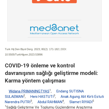
Turk Hij Den Biyol Derg. 2023; 80(2):
171-182 | DOI:
10.5505/TurkHijyen.2023.53896
COVID-19 önleme ve kontrol
davranışının sağlığı geliştirme modeli:
Karma yöntem çalışması
1
Widana PRIMANINGTYAS
,
Endang SUTISNA
2
3
SULAEMAN
,
Heni HASTUTI
,
Anak Agung Alit Kirti Estuti
3
4
5
Narendra PUTRİ
,
Abdul RAHMAN
,
Slamet RIYADI
1
Sağlığı Geliştirme Ve Toplumu Güçlendirme Araştırma