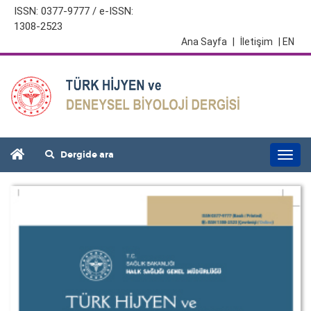
ISSN: 0377-9777 / e-ISSN:
1308-2523
Ana Sayfa
|
İletişim
| EN
Dergide ara
Togg
navi