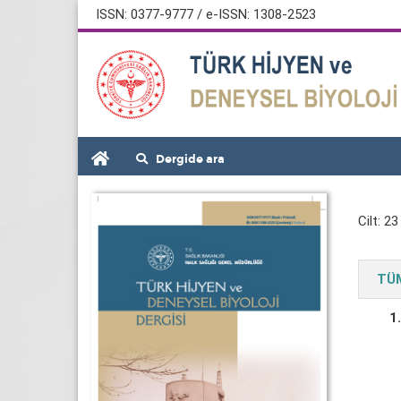
ISSN: 0377-9777 / e-ISSN: 1308-2523
Dergide ara
Cilt: 23
TÜM
1