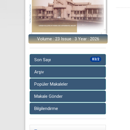
Volume : 23 Issue : 3 Year : 2026
Son Sayı
83/2
Arşiv
Popüler Makaleler
Makale Gönder
Bilgilendirme