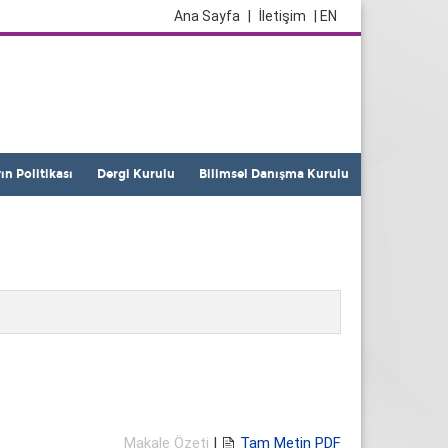
Ana Sayfa
|
İletişim
| EN
yın Politikası
Dergi Kurulu
Bilimsel Danışma Kurulu
Makale Özeti
|
Tam Metin PDF