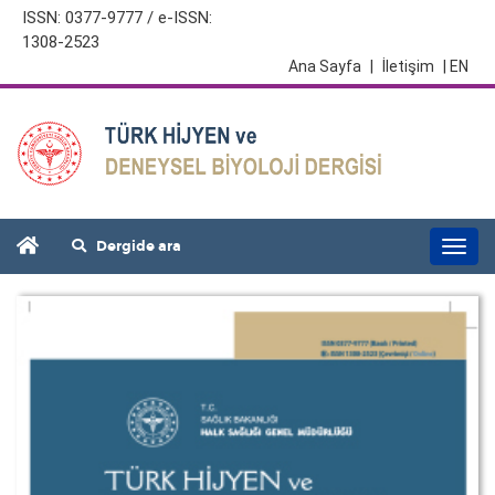
ISSN: 0377-9777 / e-ISSN:
1308-2523
Ana Sayfa
|
İletişim
| EN
Dergide ara
Togg
navi