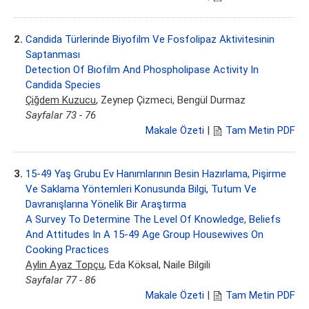
2.
Candida Türlerinde Biyofilm Ve Fosfolipaz Aktivitesinin
Saptanması
Detection Of Bıofilm And Phospholipase Activity In
Candida Species
Çiğdem Kuzucu
, Zeynep Çizmeci, Bengül Durmaz
Sayfalar 73 - 76
Makale Özeti
|
Tam Metin PDF
3.
15-49 Yaş Grubu Ev Hanımlarının Besin Hazırlama, Pişirme
Ve Saklama Yöntemleri Konusunda Bilgi, Tutum Ve
Davranışlarına Yönelik Bir Araştırma
A Survey To Determine The Level Of Knowledge, Beliefs
And Attitudes In A 15-49 Age Group Housewives On
Cooking Practices
Aylin Ayaz Topçu
, Eda Köksal, Naile Bilgili
Sayfalar 77 - 86
Makale Özeti
|
Tam Metin PDF