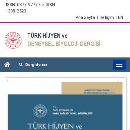
ISSN: 0377-9777 / e-ISSN:
1308-2523
Ana Sayfa
|
İletişim
| EN
Dergide ara
Togg
navi