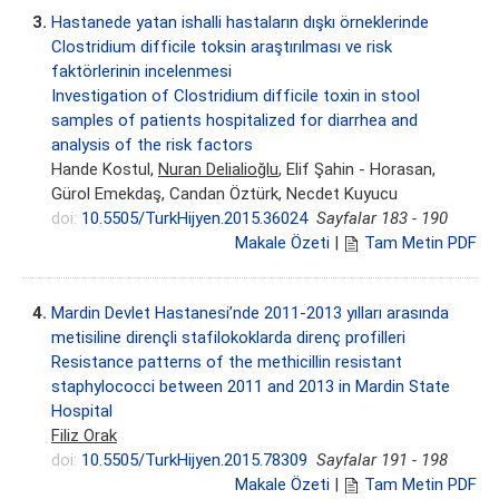
3.
Hastanede yatan ishalli hastaların dışkı örneklerinde
Clostridium difficile toksin araştırılması ve risk
faktörlerinin incelenmesi
Investigation of Clostridium difficile toxin in stool
samples of patients hospitalized for diarrhea and
analysis of the risk factors
Hande Kostul,
Nuran Delialioğlu
, Elif Şahin - Horasan,
Gürol Emekdaş, Candan Öztürk, Necdet Kuyucu
doi:
10.5505/TurkHijyen.2015.36024
Sayfalar 183 - 190
Makale Özeti
|
Tam Metin PDF
4.
Mardin Devlet Hastanesi’nde 2011-2013 yılları arasında
metisiline dirençli stafilokoklarda direnç profilleri
Resistance patterns of the methicillin resistant
staphylococci between 2011 and 2013 in Mardin State
Hospital
Filiz Orak
doi:
10.5505/TurkHijyen.2015.78309
Sayfalar 191 - 198
Makale Özeti
|
Tam Metin PDF