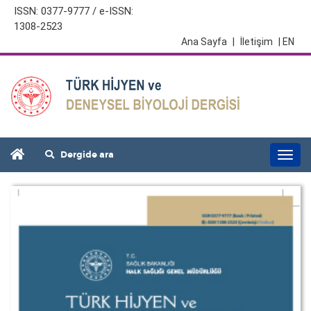
ISSN: 0377-9777 / e-ISSN:
1308-2523
Ana Sayfa
|
İletişim
| EN
Dergide ara
Togg
navi