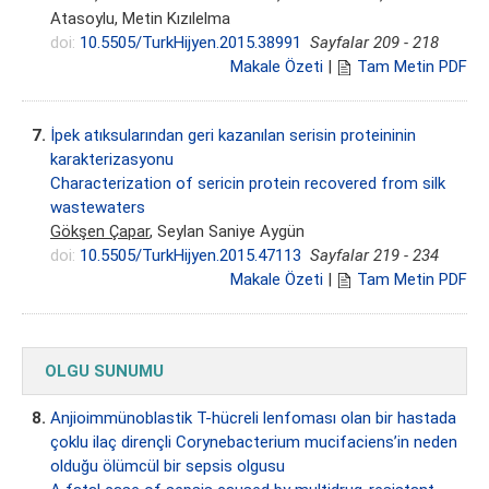
Atasoylu, Metin Kızılelma
doi:
10.5505/TurkHijyen.2015.38991
Sayfalar 209 - 218
Makale Özeti
|
Tam Metin PDF
7.
İpek atıksularından geri kazanılan serisin proteininin
karakterizasyonu
Characterization of sericin protein recovered from silk
wastewaters
Gökşen Çapar
, Seylan Saniye Aygün
doi:
10.5505/TurkHijyen.2015.47113
Sayfalar 219 - 234
Makale Özeti
|
Tam Metin PDF
OLGU SUNUMU
8.
Anjioimmünoblastik T-hücreli lenfoması olan bir hastada
çoklu ilaç dirençli Corynebacterium mucifaciens’in neden
olduğu ölümcül bir sepsis olgusu