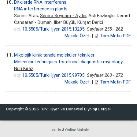
10.
Bitkilerde RNA interferans
RNA interference in plants
Sümer Aras,
Semra Soydam - Aydın
, Aslı Fazlıoğlu, Demet
Cansaran - Duman, İlker Büyük, Kürşat Derici
doi:
10.5505/TurkHijyen.2015.13285
Sayfalar 255 - 262
Makale Özeti
|
Tam Metin PDF
11.
Mikolojik klinik tanıda moleküler teknikler
Molecular techniques for clinical diagnostic mycology
Nuri Kiraz
doi:
10.5505/TurkHijyen.2015.99705
Sayfalar 263 - 272
Makale Özeti
|
Tam Metin PDF
Copyright © 2026 Türk Hijyen ve Deneysel Biyoloji Dergisi
LookUs
&
Online Makale