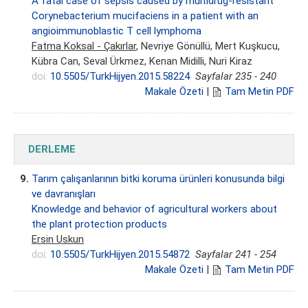
A fatal case of sepsis caused by multidrug-resistant
Corynebacterium mucifaciens in a patient with an
angioimmunoblastic T cell lymphoma
Fatma Koksal - Çakırlar
, Nevriye Gönüllü, Mert Kuşkucu,
Kübra Can, Seval Ürkmez, Kenan Midilli, Nuri Kiraz
doi:
10.5505/TurkHijyen.2015.58224
Sayfalar 235 - 240
Makale Özeti
|
Tam Metin PDF
DERLEME
9.
Tarım çalışanlarının bitki koruma ürünleri konusunda bilgi
ve davranışları
Knowledge and behavior of agricultural workers about
the plant protection products
Ersin Uskun
doi:
10.5505/TurkHijyen.2015.54872
Sayfalar 241 - 254
Makale Özeti
|
Tam Metin PDF