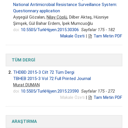
National Antimicrobial Resistance Surveillance System:
Questionnary application
Ayşegül Gözalan,
Nilay Çöplü
, Dilber Aktaş, Hüsniye
Şimşek, Gül Bahar Erdem, İpek Mumcuoğlu
doi:
10.5505/TurkHijyen.2015.30306
Sayfalar 175 - 182
Makale Özeti
|
Tam Metin PDF
TÜM DERGİ
2.
THDBD 2015-3 Cilt 72 Tüm Dergi
TBHEB 2015-3 Vol 72 Full Printed Journal
Murat DUMAN
doi:
10.5505/TurkHijyen.2015.23590
Sayfalar 175 - 272
Makale Özeti
|
Tam Metin PDF
ARAŞTIRMA