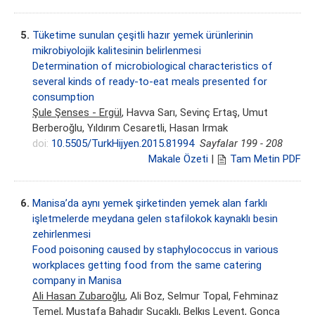
5.
Tüketime sunulan çeşitli hazır yemek ürünlerinin
mikrobiyolojik kalitesinin belirlenmesi
Determination of microbiological characteristics of
several kinds of ready-to-eat meals presented for
consumption
Şule Şenses - Ergül
, Havva Sarı, Sevinç Ertaş, Umut
Berberoğlu, Yıldırım Cesaretli, Hasan Irmak
doi:
10.5505/TurkHijyen.2015.81994
Sayfalar 199 - 208
Makale Özeti
|
Tam Metin PDF
6.
Manisa’da aynı yemek şirketinden yemek alan farklı
işletmelerde meydana gelen stafilokok kaynaklı besin
zehirlenmesi
Food poisoning caused by staphylococcus in various
workplaces getting food from the same catering
company in Manisa
Ali Hasan Zubaroğlu
, Ali Boz, Selmur Topal, Fehminaz
Temel, Mustafa Bahadır Sucaklı, Belkıs Levent, Gonca