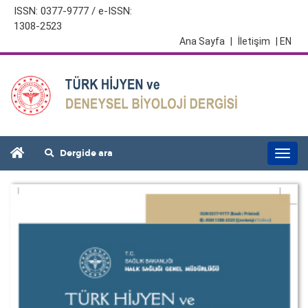
ISSN: 0377-9777 / e-ISSN:
1308-2523
Ana Sayfa
|
İletişim
| EN
Dergide ara
Togg
navi