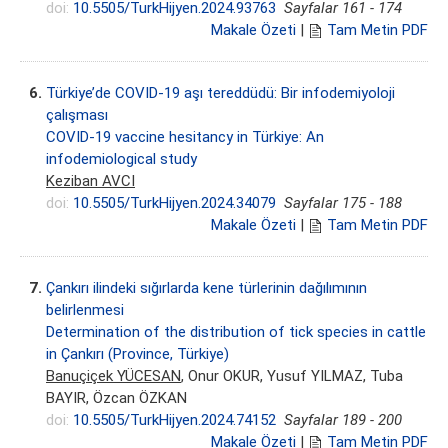
doi:
10.5505/TurkHijyen.2024.93763
Sayfalar 161 - 174
Makale Özeti
|
Tam Metin PDF
6.
Türkiye’de COVID-19 aşı tereddüdü: Bir infodemiyoloji
çalışması
COVID-19 vaccine hesitancy in Türkiye: An
infodemiological study
Keziban AVCI
doi:
10.5505/TurkHijyen.2024.34079
Sayfalar 175 - 188
Makale Özeti
|
Tam Metin PDF
7.
Çankırı ilindeki sığırlarda kene türlerinin dağılımının
belirlenmesi
Determination of the distribution of tick species in cattle
in Çankırı (Province, Türkiye)
Banuçiçek YÜCESAN
, Onur OKUR, Yusuf YILMAZ, Tuba
BAYIR, Özcan ÖZKAN
doi:
10.5505/TurkHijyen.2024.74152
Sayfalar 189 - 200
Makale Özeti
|
Tam Metin PDF