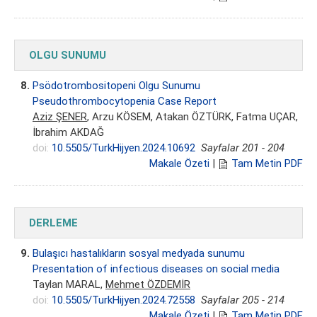
OLGU SUNUMU
8.
Psödotrombositopeni Olgu Sunumu
Pseudothrombocytopenia Case Report
Aziz ŞENER
, Arzu KÖSEM, Atakan ÖZTÜRK, Fatma UÇAR,
İbrahim AKDAĞ
doi:
10.5505/TurkHijyen.2024.10692
Sayfalar 201 - 204
Makale Özeti
|
Tam Metin PDF
DERLEME
9.
Bulaşıcı hastalıkların sosyal medyada sunumu
Presentation of infectious diseases on social media
Taylan MARAL,
Mehmet ÖZDEMİR
doi:
10.5505/TurkHijyen.2024.72558
Sayfalar 205 - 214
Makale Özeti
|
Tam Metin PDF