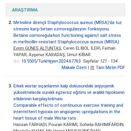
ARAŞTIRMA
2.
Metisiline dirençli Staphylococcus aureus (MRSA)’da tuz
stresine karşı betain ozmoregülasyon fonksiyonu
Betaine osmoregulation functioning against salt stress
in methicillin-resistant Staphylococcus aureus (MRSA)
Evrim GÜNEŞ ALTUNTAŞ
, Ceren ELİBOL İLERİ, Ferhan
YAPAR, Ayşenur KARADAŞ, Umut KİBAR
doi:
10.5505/TurkHijyen.2024.67763
Sayfalar 121 - 134
Makale Özeti
|
Tam Metin PDF
3.
Erkek wistar sıçanlarının kalp dokusundaki anjiyojenik
yükselmelerde sürekli egzersiz eğitimi ve aralıklı hipoksinin
etkilerinin karşılaştırılması
Comparable effects of continuous exercise training and
intermittent hypoxia on angiogenic upregulations in the
heart tissue of male Wistar rats
Hassan FARHADI, Pouran KARIMI, Soheila RAHIMIFARDIN,
Mostafa KHANI
, Mir Hojjat MOUSAVINEZHAD