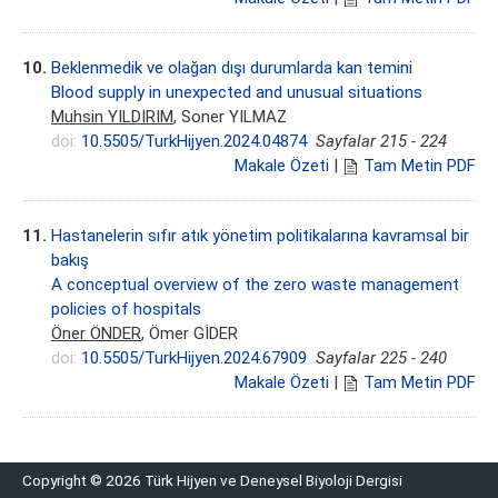
10.
Beklenmedik ve olağan dışı durumlarda kan temini
Blood supply in unexpected and unusual situations
Muhsin YILDIRIM
, Soner YILMAZ
doi:
10.5505/TurkHijyen.2024.04874
Sayfalar 215 - 224
Makale Özeti
|
Tam Metin PDF
11.
Hastanelerin sıfır atık yönetim politikalarına kavramsal bir
bakış
A conceptual overview of the zero waste management
policies of hospitals
Öner ÖNDER
, Ömer GİDER
doi:
10.5505/TurkHijyen.2024.67909
Sayfalar 225 - 240
Makale Özeti
|
Tam Metin PDF
Copyright © 2026 Türk Hijyen ve Deneysel Biyoloji Dergisi