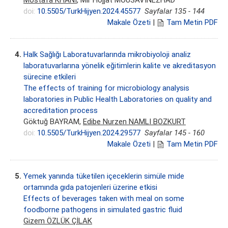
doi:
10.5505/TurkHijyen.2024.45577
Sayfalar 135 - 144
Makale Özeti
|
Tam Metin PDF
4.
Halk Sağlığı Laboratuvarlarında mikrobiyoloji analiz
laboratuvarlarına yönelik eğitimlerin kalite ve akreditasyon
sürecine etkileri
The effects of training for microbiology analysis
laboratories in Public Health Laboratories on quality and
accreditation process
Göktuğ BAYRAM,
Edibe Nurzen NAMLI BOZKURT
doi:
10.5505/TurkHijyen.2024.29577
Sayfalar 145 - 160
Makale Özeti
|
Tam Metin PDF
5.
Yemek yanında tüketilen içeceklerin simüle mide
ortamında gıda patojenleri üzerine etkisi
Effects of beverages taken with meal on some
foodborne pathogens in simulated gastric fluid
Gizem ÖZLÜK ÇİLAK