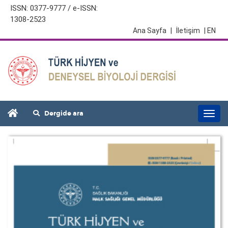
ISSN: 0377-9777 / e-ISSN:
1308-2523
Ana Sayfa
|
İletişim
| EN
Dergide ara
Togg
navi