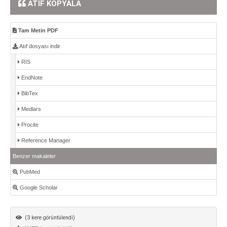
ATIF KOPYALA
Tam Metin PDF
Atıf dosyası indir
RIS
EndNote
BibTex
Medlars
Procite
Reference Manager
Benzer makaleler
PubMed
Google Scholar
(3 kere görüntülendi)