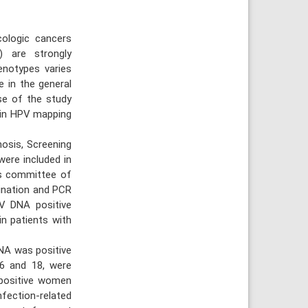
ologic cancers
 are strongly
enotypes varies
e in the general
se of the study
ain HPV mapping
osis, Screening
ere included in
cs committee of
ination and PCR
V DNA positive
in patients with
NA was positive
16 and 18, were
 positive women
nfection-related