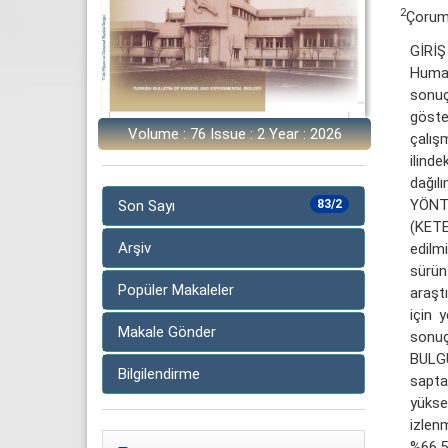
2
Çorum
GİRİŞ
Human
sonuç
göste
Volume : 76 Issue : 2 Year : 2026
çalışm
ilind
dağılı
YÖNTE
Son Sayı
83/2
(KETE
Arşiv
edilm
sürü
Popüler Makaleler
araşt
için 
Makale Gönder
sonuçl
BULGU
Bilgilendirme
sapta
yükse
izlen
%66.