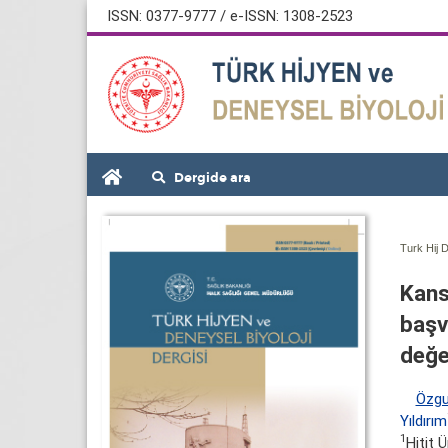
ISSN: 0377-9777 / e-ISSN: 1308-2523
Dergide ara
Turk Hij D
Kans
başv
değe
Özgu
Yıldırım
1
Hitit 