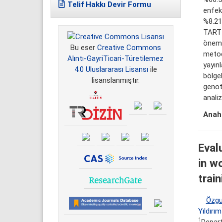
Telif Hakkı Devir Formu
enfek
%8.21
TARTI
önem 
Bu eser
Creative Commons
metod
Alıntı-GayriTicari-Türetilemez
yayın
4.0 Uluslararası Lisansı
ile
bölge
lisanslanmıştır.
genot
analiz
Anaht
Eval
in w
trai
Özgu
Yıldırım
1
Depart