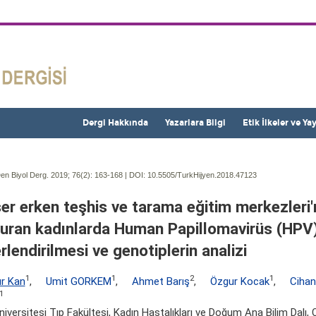
Dergi Hakkında
Yazarlara Bilgi
Etik İlkeler ve Ya
en Biyol Derg. 2019; 76(2):
163-168 | DOI:
10.5505/TurkHijyen.2018.47123
er erken teşhis ve tarama eğitim merkezleri
uran kadınlarda Human Papillomavirüs (HPV) 
rlendirilmesi ve genotiplerin analizi
1
1
2
1
r Kan
,
Umit GORKEM
,
Ahmet Barış
,
Özgur Kocak
,
Cihan
1
Üniversitesi Tıp Fakültesi, Kadın Hastalıkları ve Doğum Ana Bilim Dalı,