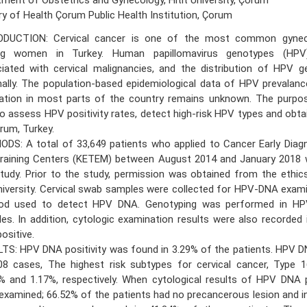
ry of Health Çorum Public Health Institution, Çorum
ODUCTION: Cervical cancer is one of the most common gynec
g women in Turkey. Human papillomavirus genotypes (HPV)
iated with cervical malignancies, and the distribution of HPV g
nally. The population-based epidemiological data of HPV prevalanc
ation in most parts of the country remains unknown. The purpo
o assess HPV positivity rates, detect high-risk HPV types and obt
rum, Turkey.
DS: A total of 33,649 patients who applied to Cancer Early Diagn
raining Centers (KETEM) between August 2014 and January 2018 w
study. Prior to the study, permission was obtained from the ethi
niversity. Cervical swab samples were collected for HPV-DNA exam
od used to detect HPV DNA. Genotyping was performed in HP
es. In addition, cytologic examination results were also recorded 
ositive.
TS: HPV DNA positivity was found in 3.29% of the patients. HPV D
08 cases, The highest risk subtypes for cervical cancer, Type 
% and 1.17%, respectively. When cytological results of HPV DNA
examined; 66.52% of the patients had no precancerous lesion and i