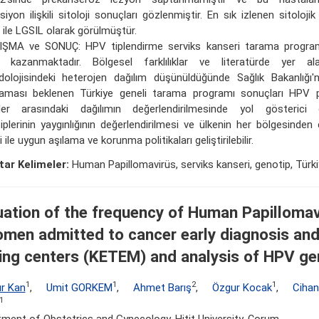
siyon ilişkili sitoloji sonuçları gözlenmiştir. En sık izlenen sitolo
 ile LGSIL olarak görülmüştür.
ŞMA ve SONUÇ: HPV tiplendirme serviks kanseri tarama program
kazanmaktadır. Bölgesel farklılıklar ve literatürde yer ala
olojisindeki heterojen dağılım düşünüldüğünde Sağlık Bakanlığı'n
laması beklenen Türkiye geneli tarama programı sonuçları HPV p
ler arasındaki dağılımın değerlendirilmesinde yol gösterici 
iplerinin yaygınlığının değerlendirilmesi ve ülkenin her bölgesinden e
i ile uygun aşılama ve korunma politikaları geliştirilebilir.
ar Kelimeler:
Human Papillomavirüs, serviks kanseri, genotip, Türk
uation of the frequency of Human Papillomav
omen admitted to cancer early diagnosis and
ning centers (KETEM) and analysis of HPV g
1
1
2
1
r Kan
,
Umit GORKEM
,
Ahmet Barış
,
Özgur Kocak
,
Cihan
1
ment of Obstetrics and Gynecology, Hitit University, Çorum