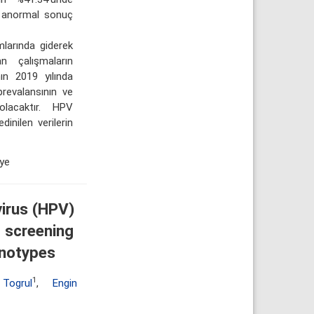
jik anormal sonuç
larında giderek
n çalışmaların
ın 2019 yılında
revalansının ve
olacaktır. HPV
dinilen verilerin
iye
irus (HPV)
 screening
enotypes
1
 Togrul
,
Engin