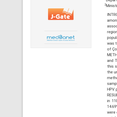
2
Minist
INTR
amon
assoc
regio
popul
was t
of Ço
METHO
and T
this 
the u
meth
sampl
HPV p
RESUL
in 11
14.69
were 