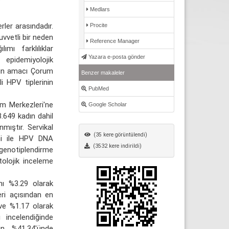
Medlars
rler arasındadır.
Procite
uvvetli bir neden
Reference Manager
mı farklılıklar
Yazara e-posta gönder
epidemiyolojik
manın amacı Çorum
Benzer makaleler
i HPV tiplerinin
PubMed
m Merkezleri'ne
Google Scholar
.649 kadın dahil
mıştır. Servikal
(35 kere görüntülendi)
mi ile HPV DNA
(3532 kere indirildi)
 genotiplendirme
tolojik inceleme
nı %3.29 olarak
ri açısından en
9 ve %1.17 olarak
ı incelendiğinde
ın %41.34'ünde