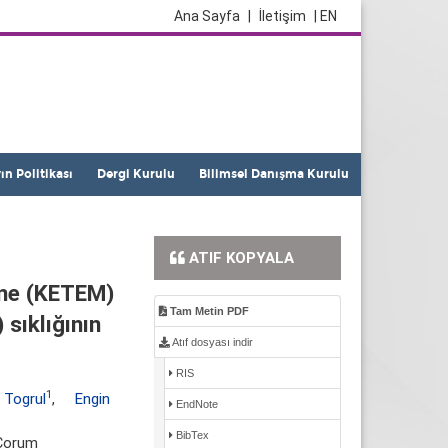
Ana Sayfa
|
İletişim
| EN
yın Politikası
Dergi Kurulu
Bilimsel Danışma Kurulu
ATIF KOPYALA
'ne (KETEM)
Tam Metin PDF
sıklığının
Atıf dosyası indir
RIS
1
 Togrul
,
Engin
EndNote
BibTex
 Çorum