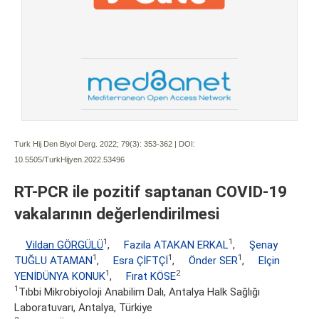
Turk Hij Den Biyol Derg. 2022; 79(3):
353-362 | DOI:
10.5505/TurkHijyen.2022.53496
RT-PCR ile pozitif saptanan COVID-19
vakalarının değerlendirilmesi
1
1
Vildan GÖRGÜLÜ
,
Fazila ATAKAN ERKAL
,
Şenay
1
1
1
TUĞLU ATAMAN
,
Esra ÇİFTÇİ
,
Önder SER
,
Elçin
1
2
YENİDÜNYA KONUK
,
Fırat KÖSE
1
Tıbbi Mikrobiyoloji Anabilim Dalı, Antalya Halk Sağlığı
Laboratuvarı, Antalya, Türkiye