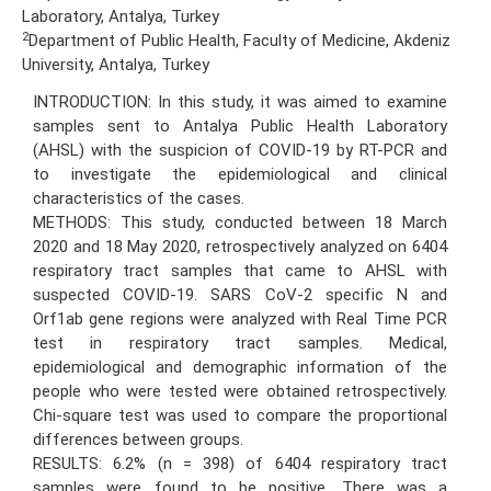
Laboratory, Antalya, Turkey
2
Department of Public Health, Faculty of Medicine, Akdeniz
University, Antalya, Turkey
INTRODUCTION: In this study, it was aimed to examine
samples sent to Antalya Public Health Laboratory
(AHSL) with the suspicion of COVID-19 by RT-PCR and
to investigate the epidemiological and clinical
characteristics of the cases.
METHODS: This study, conducted between 18 March
2020 and 18 May 2020, retrospectively analyzed on 6404
respiratory tract samples that came to AHSL with
suspected COVID-19. SARS CoV-2 specific N and
Orf1ab gene regions were analyzed with Real Time PCR
test in respiratory tract samples. Medical,
epidemiological and demographic information of the
people who were tested were obtained retrospectively.
Chi-square test was used to compare the proportional
differences between groups.
RESULTS: 6.2% (n = 398) of 6404 respiratory tract
samples were found to be positive. There was a