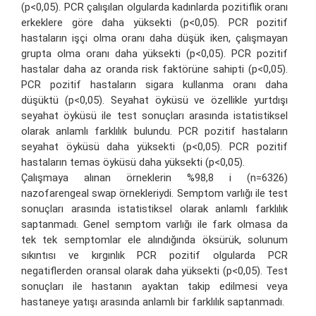
(p<0,05). PCR çalışılan olgularda kadınlarda pozitiflik oranı
erkeklere göre daha yüksekti (p<0,05). PCR pozitif
hastaların işçi olma oranı daha düşük iken, çalışmayan
grupta olma oranı daha yüksekti (p<0,05). PCR pozitif
hastalar daha az oranda risk faktörüne sahipti (p<0,05).
PCR pozitif hastaların sigara kullanma oranı daha
düşüktü (p<0,05). Seyahat öyküsü ve özellikle yurtdışı
seyahat öyküsü ile test sonuçları arasında istatistiksel
olarak anlamlı farklılık bulundu. PCR pozitif hastaların
seyahat öyküsü daha yüksekti (p<0,05). PCR pozitif
hastaların temas öyküsü daha yüksekti (p<0,05).
Çalışmaya alınan örneklerin %98,8 i (n=6326)
nazofarengeal swap örnekleriydi. Semptom varlığı ile test
sonuçları arasında istatistiksel olarak anlamlı farklılık
saptanmadı. Genel semptom varlığı ile fark olmasa da
tek tek semptomlar ele alındığında öksürük, solunum
sıkıntısı ve kırgınlık PCR pozitif olgularda PCR
negatiflerden oransal olarak daha yüksekti (p<0,05). Test
sonuçları ile hastanın ayaktan takip edilmesi veya
hastaneye yatışı arasında anlamlı bir farklılık saptanmadı.