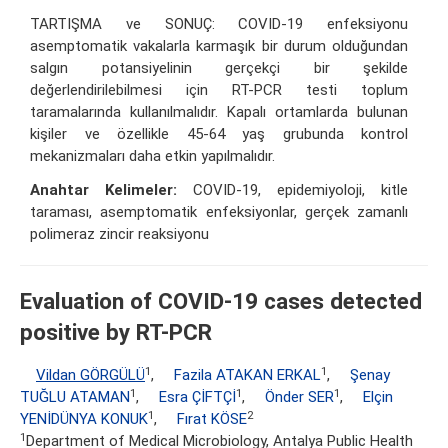
TARTIŞMA ve SONUÇ: COVID-19 enfeksiyonu
asemptomatik vakalarla karmaşık bir durum olduğundan
salgın potansiyelinin gerçekçi bir şekilde
değerlendirilebilmesi için RT-PCR testi toplum
taramalarında kullanılmalıdır. Kapalı ortamlarda bulunan
kişiler ve özellikle 45-64 yaş grubunda kontrol
mekanizmaları daha etkin yapılmalıdır.
Anahtar Kelimeler:
COVID-19, epidemiyoloji, kitle
taraması, asemptomatik enfeksiyonlar, gerçek zamanlı
polimeraz zincir reaksiyonu
Evaluation of COVID-19 cases detected
positive by RT-PCR
1
1
Vildan GÖRGÜLÜ
,
Fazila ATAKAN ERKAL
,
Şenay
1
1
1
TUĞLU ATAMAN
,
Esra ÇİFTÇİ
,
Önder SER
,
Elçin
1
2
YENİDÜNYA KONUK
,
Fırat KÖSE
1
Department of Medical Microbiology, Antalya Public Health