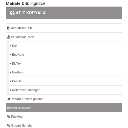
Makale Dili:
İngilizce
ATIF KOPYALA
Tam Metin PDF
Atıf dosyası indir
RIS
EndNote
BibTex
Medlars
Procite
Reference Manager
Yazara e-posta gönder
Benzer makaleler
PubMed
Google Scholar