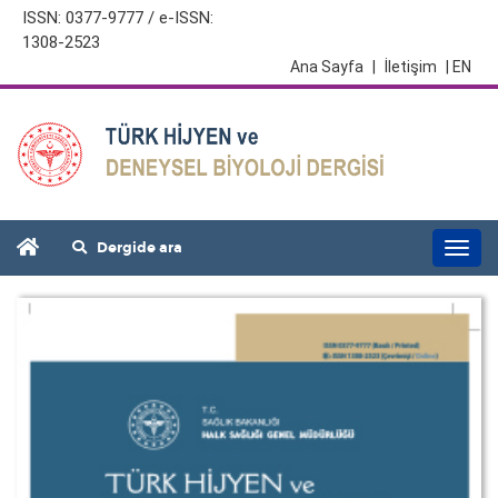
ISSN: 0377-9777 / e-ISSN:
1308-2523
Ana Sayfa
|
İletişim
| EN
Dergide ara
Togg
navi