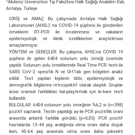
2
Akdeniz Üniversitesi Tıp Fakültesi Halk Sağlığı Anabilim Dalı,
Antalya, Türkiye
GİRİŞ ve AMAÇ: Bu çalışmada Antalya Halk Sağlığı
Laboratuvarı (AHSL)’ na COVID-19 şüphesi ile gönderilen
örneklerin RT-PCR ile incelenmesi ve vakaların
epidemiyolojik ve klinik özelliklerinin araştırılması
amaçlanmıştır.
YÖNTEM ve GEREÇLER: Bu çalışma, AHSL’na COVID 19
şüphesi ile gelen 6404 solunum yolu örneği üzerinde
yapıldı. Solunum yolu örneklerinde Real Time PCR testi ile
SARS CoV-2 spesifik N ve Orf1ab gen bölgeleri analiz
edildi. Test yapılan kişilerin tıbbi, epidemiyolojik ve
demografik bilgilerine retrospektif olarak ulaşıldı. Gruplar
arası oransal farklılıkları karşılaştırmak için ki-kare testi
kullanıldı.
BULGULAR: 6404 solunum yolu örneğinin %6,2 si (n=398)
pozitif saptandı. Testin yapıldığı ay ile PCR pozitiflik oranı
arasında anlamlı farklılık görüldü (p<0,05). PCR pozitif
hastalarda 13-44 yaş aralığında olma oranı daha düşük
iken, 45-64 yaş arasında olma oranı daha yüksekti