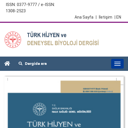
ISSN: 0377-9777 / e-ISSN:
1308-2523
Ana Sayfa
|
İletişim
| EN
Dergide ara
Togg
navi