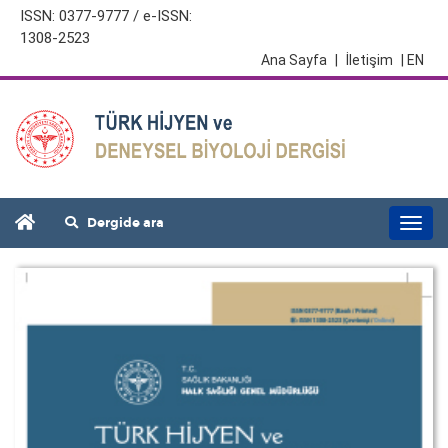
ISSN: 0377-9777 / e-ISSN:
1308-2523
Ana Sayfa
|
İletişim
| EN
Dergide ara
Togg
navi