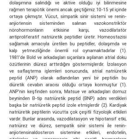
dolaşımına salındığı ve aktive olduğu iyi bilinmesine
rağmen terapötik önemi ancak geçtiğimiz 10-15 yıl içinde
ortaya çıkmıştır. Vücut, simpatik sinir sistemi ve renin-
anjiotensin sisteminden salınan vazokonstriktör
nörohormonların etkisine karşı, vazodilatatör
antiproliferatif natriüretik peptidler üretir. Homeostazisi
sağlamak amacıyla üretilen bu peptidler, dolaşımda ve
kalp yetmezliğinde önemli rol oynamaktadırlar (1).
1981’de Bold ve arkadaşları sıçanlara aşılanan atrial doku
özütlerinin diürezi arttırdığını göstermişlerdir. İzolasyon
ve saflaştırma işlemleri sonucunda, atrial natriüretik
peptid (ANP) olarak adlandırılan yeni bir peptidin bu
diüretik cevabın aracısı olduğu ortaya konmuştur (1).
ANP’nin keşfinden sonra, Matsue ve arkadaşları domuz
beyninden B-tip natriüretik peptid (BNP) adını verdikleri
başka bir natriüretik peptid izole etmişlerdir (2). Kardiyak
natriüretik peptilerin vücutta çok çeşitli fizyolojik etkileri
vardır. Bunlar arasında, vazodilatasyon ve hipotansif etki,
natriürez ve diürez, sempatik sinir sistemi ile renin-
anjiotensinaldosteron sistemine etkileri, endotelin,