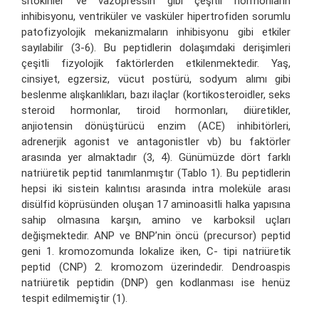
sitokinler ve vazopressin gibi çeşitli hormonların
inhibisyonu, ventriküler ve vasküler hipertrofiden sorumlu
patofizyolojik mekanizmaların inhibisyonu gibi etkiler
sayılabilir (3-6). Bu peptidlerin dolaşımdaki derişimleri
çeşitli fizyolojik faktörlerden etkilenmektedir. Yaş,
cinsiyet, egzersiz, vücut postürü, sodyum alımı gibi
beslenme alışkanlıkları, bazı ilaçlar (kortikosteroidler, seks
steroid hormonlar, tiroid hormonları, diüretikler,
anjiotensin dönüştürücü enzim (ACE) inhibitörleri,
adrenerjik agonist ve antagonistler vb) bu faktörler
arasında yer almaktadır (3, 4). Günümüzde dört farklı
natriüretik peptid tanımlanmıştır (Tablo 1). Bu peptidlerin
hepsi iki sistein kalıntısı arasında intra moleküle arası
disülfid köprüsünden oluşan 17 aminoasitli halka yapısına
sahip olmasına karşın, amino ve karboksil uçları
değişmektedir. ANP ve BNP’nin öncü (precursor) peptid
geni 1. kromozomunda lokalize iken, C- tipi natriüretik
peptid (CNP) 2. kromozom üzerindedir. Dendroaspis
natriüretik peptidin (DNP) gen kodlanması ise henüz
tespit edilmemiştir (1).