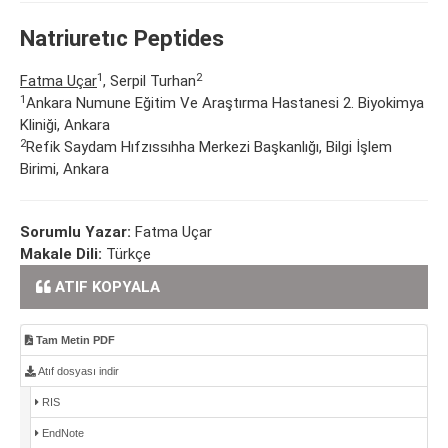
Natriuretıc Peptides
1
2
Fatma Uçar
, Serpil Turhan
1
Ankara Numune Eğitim Ve Araştırma Hastanesi 2. Biyokimya
Kliniği, Ankara
2
Refik Saydam Hıfzıssıhha Merkezi Başkanlığı, Bilgi İşlem
Birimi, Ankara
Sorumlu Yazar:
Fatma Uçar
Makale Dili:
Türkçe
ATIF KOPYALA
Tam Metin PDF
Atıf dosyası indir
RIS
EndNote