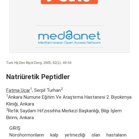
Turk Hij Den Biyol Derg. 2005; 62(1):
49-54
Natriüretik Peptidler
1
2
Fatma Uçar
, Serpil Turhan
1
Ankara Numune Eğitim Ve Araştırma Hastanesi 2. Biyokimya
Kliniği, Ankara
2
Refik Saydam Hıfzıssıhha Merkezi Başkanlığı, Bilgi İşlem
Birimi, Ankara
GİRİŞ
Nörohormonların kalp yetmezliği olan hastaların