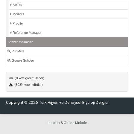
BibTex
Medlars
Procite
Reference Manager
Benzer makaleler
PubMed
Google Scholar
(0 kere görüntülendi)
(5089 kere indirildi)
Copyright © 2026 Türk Hijyen ve Deneysel Biyoloji Dergisi
LookUs
&
Online Makale