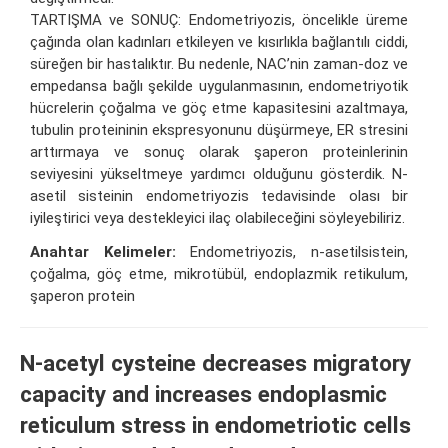
TARTIŞMA ve SONUÇ: Endometriyozis, öncelikle üreme
çağında olan kadınları etkileyen ve kısırlıkla bağlantılı ciddi,
süreğen bir hastalıktır. Bu nedenle, NAC’nin zaman-doz ve
empedansa bağlı şekilde uygulanmasının, endometriyotik
hücrelerin çoğalma ve göç etme kapasitesini azaltmaya,
tubulin proteininin ekspresyonunu düşürmeye, ER stresini
arttırmaya ve sonuç olarak şaperon proteinlerinin
seviyesini yükseltmeye yardımcı olduğunu gösterdik. N-
asetil sisteinin endometriyozis tedavisinde olası bir
iyileştirici veya destekleyici ilaç olabileceğini söyleyebiliriz.
Anahtar Kelimeler:
Endometriyozis, n-asetilsistein,
çoğalma, göç etme, mikrotübül, endoplazmik retikulum,
şaperon protein
N-acetyl cysteine decreases migratory
capacity and increases endoplasmic
reticulum stress in endometriotic cells