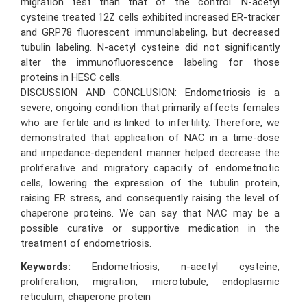
migration test than that of the control. N-acetyl
cysteine treated 12Z cells exhibited increased ER-tracker
and GRP78 fluorescent immunolabeling, but decreased
tubulin labeling. N-acetyl cysteine did not significantly
alter the immunofluorescence labeling for those
proteins in HESC cells.
DISCUSSION AND CONCLUSION: Endometriosis is a
severe, ongoing condition that primarily affects females
who are fertile and is linked to infertility. Therefore, we
demonstrated that application of NAC in a time-dose
and impedance-dependent manner helped decrease the
proliferative and migratory capacity of endometriotic
cells, lowering the expression of the tubulin protein,
raising ER stress, and consequently raising the level of
chaperone proteins. We can say that NAC may be a
possible curative or supportive medication in the
treatment of endometriosis.
Keywords:
Endometriosis, n-acetyl cysteine,
proliferation, migration, microtubule, endoplasmic
reticulum, chaperone protein