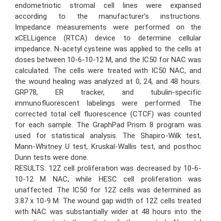
endometriotic stromal cell lines were expansed
according to the manufacturer’s instructions.
Impedance measurements were performed on the
xCELLigence (RTCA) device to determine cellular
impedance. N-acetyl cysteine was applied to the cells at
doses between 10-6-10-12 M, and the IC50 for NAC was
calculated. The cells were treated with IC50 NAC, and
the wound healing was analyzed at 0, 24, and 48 hours.
GRP78, ER tracker, and tubulin-specific
immunofluorescent labelings were performed. The
corrected total cell fluorescence (CTCF) was counted
for each sample. The GraphPad Prism 8 program was
used for statistical analysis. The Shapiro-Wilk test,
Mann-Whitney U test, Kruskal-Wallis test, and posthoc
Dunn tests were done.
RESULTS: 12Z cell proliferation was decreased by 10-6-
10-12 M NAC, while HESC cell proliferation was
unaffected. The IC50 for 12Z cells was determined as
3.87 x 10-9 M. The wound gap width of 12Z cells treated
with NAC was substantially wider at 48 hours into the