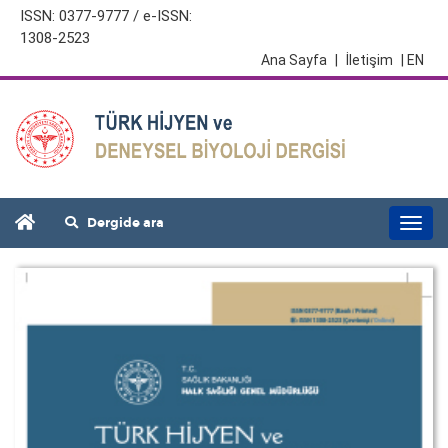
ISSN: 0377-9777 / e-ISSN:
1308-2523
Ana Sayfa
|
İletişim
| EN
Dergide ara
Togg
navi