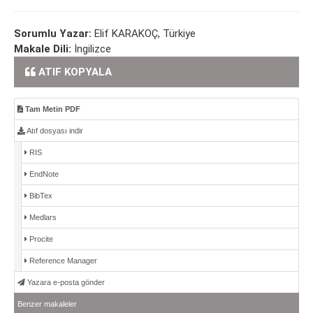
Sorumlu Yazar:
Elif KARAKOÇ, Türkiye
Makale Dili:
İngilizce
ATIF KOPYALA
Tam Metin PDF
Atıf dosyası indir
RIS
EndNote
BibTex
Medlars
Procite
Reference Manager
Yazara e-posta gönder
Benzer makaleler