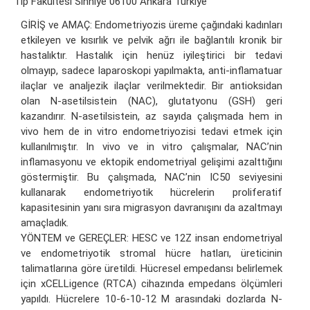
Tıp Fakültesi Sıhhiye 06100 Ankara Türkiye
GİRİŞ ve AMAÇ: Endometriyozis üreme çağındaki kadınları
etkileyen ve kısırlık ve pelvik ağrı ile bağlantılı kronik bir
hastalıktır. Hastalık için henüz iyileştirici bir tedavi
olmayıp, sadece laparoskopi yapılmakta, anti-inflamatuar
ilaçlar ve analjezik ilaçlar verilmektedir. Bir antioksidan
olan N-asetilsistein (NAC), glutatyonu (GSH) geri
kazandırır. N-asetilsistein, az sayıda çalışmada hem in
vivo hem de in vitro endometriyozisi tedavi etmek için
kullanılmıştır. In vivo ve in vitro çalışmalar, NAC’nin
inflamasyonu ve ektopik endometriyal gelişimi azalttığını
göstermiştir. Bu çalışmada, NAC’nin IC50 seviyesini
kullanarak endometriyotik hücrelerin proliferatif
kapasitesinin yanı sıra migrasyon davranışını da azaltmayı
amaçladık.
YÖNTEM ve GEREÇLER: HESC ve 12Z insan endometriyal
ve endometriyotik stromal hücre hatları, üreticinin
talimatlarına göre üretildi. Hücresel empedansı belirlemek
için xCELLigence (RTCA) cihazında empedans ölçümleri
yapıldı. Hücrelere 10-6-10-12 M arasındaki dozlarda N-