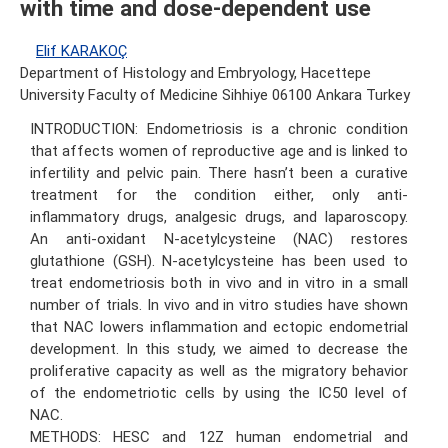
with time and dose-dependent use
Elif KARAKOÇ
Department of Histology and Embryology, Hacettepe
University Faculty of Medicine Sihhiye 06100 Ankara Turkey
INTRODUCTION: Endometriosis is a chronic condition
that affects women of reproductive age and is linked to
infertility and pelvic pain. There hasn’t been a curative
treatment for the condition either, only anti-
inflammatory drugs, analgesic drugs, and laparoscopy.
An anti-oxidant N-acetylcysteine (NAC) restores
glutathione (GSH). N-acetylcysteine has been used to
treat endometriosis both in vivo and in vitro in a small
number of trials. In vivo and in vitro studies have shown
that NAC lowers inflammation and ectopic endometrial
development. In this study, we aimed to decrease the
proliferative capacity as well as the migratory behavior
of the endometriotic cells by using the IC50 level of
NAC.
METHODS: HESC and 12Z human endometrial and