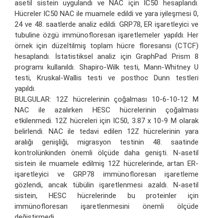
asetil sistein uygulandı ve NAC için IC50 hesaplandı.
Hücreler IC50 NAC ile muamele edildi ve yara iyileşmesi 0,
24 ve 48. saatlerde analiz edildi. GRP78, ER işaretleyici ve
tubuline özgü immünofloresan işaretlemeler yapıldı. Her
örnek için düzeltilmiş toplam hücre floresansı (CTCF)
hesaplandı. İstatistiksel analiz için GraphPad Prism 8
programı kullanıldı. Shapiro-Wilk testi, Mann-Whitney U
testi, Kruskal-Wallis testi ve posthoc Dunn testleri
yapıldı.
BULGULAR: 12Z hücrelerinin çoğalması 10-6-10-12 M
NAC ile azalırken HESC hücrelerinin çoğalması
etkilenmedi. 12Z hücreleri için IC50, 3.87 x 10-9 M olarak
belirlendi. NAC ile tedavi edilen 12Z hücrelerinin yara
aralığı genişliği, migrasyon testinin 48. saatinde
kontrolünkinden önemli ölçüde daha genişti. N-asetil
sistein ile muamele edilmiş 12Z hücrelerinde, artan ER-
işaretleyici ve GRP78 immünofloresan işaretleme
gözlendi, ancak tübülin işaretlenmesi azaldı. N-asetil
sistein, HESC hücrelerinde bu proteinler için
immünofloresan işaretlenmesini önemli ölçüde
değiştirmedi.