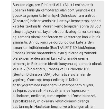
Sunulan olgu, pre-B hücreli ALL (Akut Lenfoblastik
Lösemi) tanısıyla kemoterapi alan dört yaşındaki kız
çocukta gelişen kateter ilişkili Ochrobactrum antropi
(O.antropi) bakteriyemisidir. Hastaya kemoterapi öncesi
kateter takılmıştır. Verilen kemoterapiden sonra 38.5oC
ateşi başlayan hastaya nötropenik ateş tanısı konmuş,
eş zamanlı olarak periferden ve kateterden kan kültürü
alınmıştır. Birinci, ikinci ve dördüncü gün kateterden
alınan kan kültürlerinde (BacT/ALERT 3D, bioMerieux,
Fransa) üreme saptanırken, aynı günlerde eş zamanlı
olarak periferden alınan kan kültürlerinde üreme
olmamıştır. Bakterinin identifikasyonu eş zamanlı olarak
VITEK 2 (bioMerieux, Fransa) ve BD Phoenix 100
(Becton Dickinson, USA) otomatize sistemleriyle
yapılmış, O.antropi tespit edilmiştir. Kültür
antibiyogramında imipenem ve meropenem duyarlı,
sefepim, piperasilin-tazobaktam, sefoperazon-
sulbaktam, amikasin, trimetoprim-sulfometaksazol,
siprofloksasin, ofloksasin, levofloksasin dirençli
saptanmıştır. Hastadan beşinci ve altıncı gün alınan