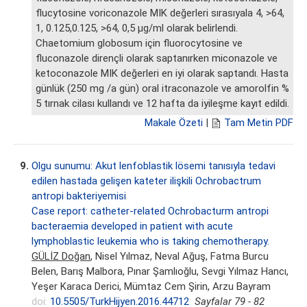
flucytosine voriconazole MIK değerleri sırasıyala 4, >64,
1, 0.125,0.125, >64, 0,5 μg/ml olarak belirlendi.
Chaetomium globosum için fluorocytosine ve
fluconazole dirençli olarak saptanırken miconazole ve
ketoconazole MIK değerleri en iyi olarak saptandı. Hasta
günlük (250 mg /a gün) oral itraconazole ve amorolfin %
5 tırnak cilası kullandı ve 12 hafta da iyileşme kayıt edildi.
Makale Özeti
|
Tam Metin PDF
9.
Olgu sunumu: Akut lenfoblastik lösemi tanısıyla tedavi
edilen hastada gelişen kateter ilişkili Ochrobactrum
antropi bakteriyemisi
Case report: catheter-related Ochrobacturm antropi
bacteraemia developed in patient with acute
lymphoblastic leukemia who is taking chemotherapy.
GÜLİZ Doğan
, Nisel Yılmaz, Neval Ağuş, Fatma Burcu
Belen, Barış Malbora, Pınar Şamlıoğlu, Sevgi Yılmaz Hancı,
Yeşer Karaca Derici, Mümtaz Cem Şirin, Arzu Bayram
doi:
10.5505/TurkHijyen.2016.44712
Sayfalar 79 - 82