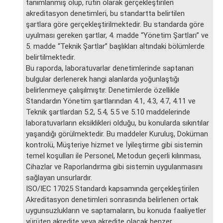
tanımlanmış olup, rutin olarak gerçekleştirilen
akreditasyon denetimleri, bu standartta belirtilen
şartlara göre gerçekleştirilmektedir. Bu standarda göre
uyulması gereken şartlar, 4. madde “Yönetim Şartları” ve
5. madde “Teknik Şartlar” başlıkları altındaki bölümlerde
belirtilmektedir.
Bu raporda, laboratuvarlar denetimlerinde saptanan
bulgular derlenerek hangi alanlarda yoğunlaştığı
belirlenmeye çalışılmıştır. Denetimlerde özellikle
Standardın Yönetim şartlarından 4.1, 4.3, 4.7, 4.11 ve
Teknik şartlardan 5.2, 5.4, 5.5 ve 5.10 maddelerinde
laboratuvarların eksiklikleri olduğu, bu konularda sıkıntılar
yaşandığı görülmektedir. Bu maddeler Kuruluş, Doküman
kontrolü, Müşteriye hizmet ve İyileştirme gibi sistemin
temel koşulları ile Personel, Metodun geçerli kılınması,
Cihazlar ve Raporlandırma gibi sistemin uygulanmasını
sağlayan unsurlardır.
ISO/IEC 17025 Standardı kapsamında gerçekleştirilen
Akreditasyon denetimleri sonrasında belirlenen ortak
uygunsuzlukların ve saptamaların, bu konuda faaliyetler
yürüten akredite veya akredite olacak benzer