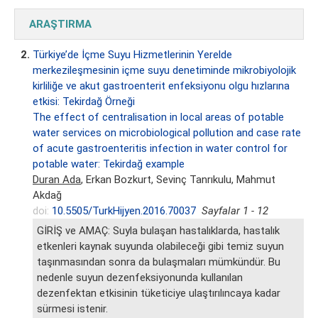
ARAŞTIRMA
2.
Türkiye’de İçme Suyu Hizmetlerinin Yerelde
merkezileşmesinin içme suyu denetiminde mikrobiyolojik
kirliliğe ve akut gastroenterit enfeksiyonu olgu hızlarına
etkisi: Tekirdağ Örneği
The effect of centralisation in local areas of potable
water services on microbiological pollution and case rate
of acute gastroenteritis infection in water control for
potable water: Tekirdağ example
Duran Ada
, Erkan Bozkurt, Sevinç Tanrıkulu, Mahmut
Akdağ
doi:
10.5505/TurkHijyen.2016.70037
Sayfalar 1 - 12
GİRİŞ ve AMAÇ: Suyla bulaşan hastalıklarda, hastalık
etkenleri kaynak suyunda olabileceği gibi temiz suyun
taşınmasından sonra da bulaşmaları mümkündür. Bu
nedenle suyun dezenfeksiyonunda kullanılan
dezenfektan etkisinin tüketiciye ulaştırılıncaya kadar
sürmesi istenir.