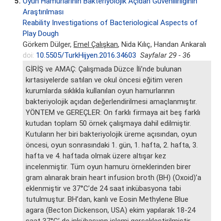
5.
Oyun Hamurlarının Bakteriyolojik Açıdan Güvenilirliğinin
Araştırılması
Reability Investigations of Bacteriological Aspects of
Play Dough
Görkem Dülger,
Emel Çalışkan
, Nida Kılıç, Handan Ankaralı
doi:
10.5505/TurkHijyen.2016.34603
Sayfalar 29 - 36
GİRİŞ ve AMAÇ: Çalışmada Düzce İli’nde bulunan
kırtasiyelerde satılan ve okul öncesi eğitim veren
kurumlarda sıklıkla kullanılan oyun hamurlarının
bakteriyolojik açıdan değerlendirilmesi amaçlanmıştır.
YÖNTEM ve GEREÇLER: On farklı firmaya ait beş farklı
kutudan toplam 50 örnek çalışmaya dahil edilmiştir.
Kutuların her biri bakteriyolojik üreme açısından, oyun
öncesi, oyun sonrasındaki 1. gün, 1. hafta, 2. hafta, 3.
hafta ve 4. haftada olmak üzere altışar kez
incelenmiştir. Tüm oyun hamuru örneklerinden birer
gram alınarak brain heart infusion broth (BH) (Oxoid)’a
eklenmiştir ve 37°C’de 24 saat inkübasyona tabi
tutulmuştur. BH’dan, kanlı ve Eosin Methylene Blue
agara (Becton Dickenson, USA) ekim yapılarak 18-24
saat 37°C’ de inkübasyon işlemi gerçekleştirilmiştir.