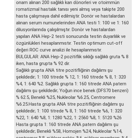
onam alınan 200 sağlıklı kan dönorleri ve otoimmün
romatizmal hastalık tanısı yeni almış veya takipte 200
hasta çalışmaya dahil edilmiştir. Donör ve hastalardan
alınan serum numunelerinden ANA testi 1: 100 ve 1: 160
dilusyonlarında çalışılmıştır. Donör ve hastalardan
yapılan ANA Hep-2 testi sonucunda testin duyarlılık ve
özgünlükleri hesaplanmıstır. Testin optimum cut-off
değeri ROC curve analizi ile hesaplanmıstır.
BULGULAR: ANA Hep-2 pozitiflik sıklığı sağlıklı gruta % 8
iken, hasta grupta % 92 dir.
Sağlıklı grupta ANA titre pozitifliğinin dağılımı şu
şekildedir; 1: 100 titrede % 12, 1: 160 titrede % 8, 1: 320
%4, 1: 640 %2. Sağlıklı grupta 1: 160 titrede ANA patern
dağılımı şu şekildedir; Yoğun ince benek (DFS70 benzeri)
% 62.5, Benekli %25, Nukleolar %6.25, Centromere
%6.25.Hasta grupta ANA titre pozitifliğinin dağılımı şu
şekildedir; 1: 100 titrede % 8, 1: 160 titrede %6, 1: 320
%22, 1: 640 %8, 1: 1280 %22, 1: 2560 %8, 1: 5120 %26
Hasta grupta 1: 160 titrede ANA patern dağılımı şu
şekildedir; Benekli %58, Homojen %24, Nukleolar %14,
sentromer %8, nükleer nokta: %6, nükleer membran: %4.