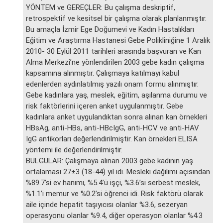
YÖNTEM ve GEREÇLER: Bu çalışma deskriptif,
retrospektif ve kesitsel bir çalışma olarak planlanmıştır.
Bu amaçla İzmir Ege Doğumevi ve Kadın Hastalıkları
Eğitim ve Araştırma Hastanesi Gebe Polikliniğine 1 Aralık
2010- 30 Eylül 2011 tarihleri arasında başvuran ve Kan
Alma Merkezi’ne yönlendirilen 2003 gebe kadın çalışma
kapsamına alınmıştır. Çalışmaya katılmayı kabul
edenlerden aydınlatılmış yazılı onam formu alınmıştır.
Gebe kadınlara yaş, meslek, eğitim, aşılanma durumu ve
risk faktörlerini içeren anket uygulanmıştır. Gebe
kadınlara anket uygulandıktan sonra alınan kan örnekleri
HBsAg, anti-HBs, anti-HBcIgG, anti-HCV ve anti-HAV
IgG antikorları değerlendirilmiştir. Kan örnekleri ELISA
yöntemi ile değerlendirilmiştir.
BULGULAR: Çalışmaya alınan 2003 gebe kadının yaş
ortalaması 27±3 (18-44) yıl idi. Mesleki dağılımı açısından
%89.7’si ev hanımı, %5.4’ü işçi, %3.6’si serbest meslek,
%1.1’i memur ve %0.2’si öğrenci idi. Risk faktörü olarak
aile içinde hepatit taşıyıcısı olanlar %3.6, sezeryan
operasyonu olanlar %9.4, diğer operasyon olanlar %4.3