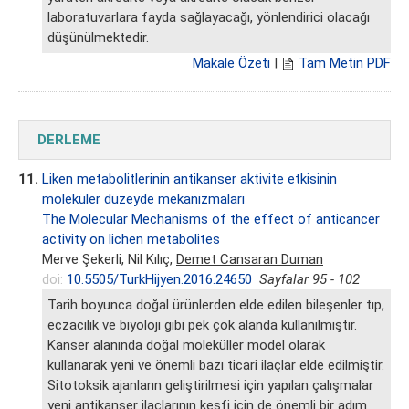
laboratuvarlara fayda sağlayacağı, yönlendirici olacağı
düşünülmektedir.
Makale Özeti
|
Tam Metin PDF
DERLEME
11.
Liken metabolitlerinin antikanser aktivite etkisinin
moleküler düzeyde mekanizmaları
The Molecular Mechanisms of the effect of anticancer
activity on lichen metabolites
Merve Şekerli, Nil Kılıç,
Demet Cansaran Duman
doi:
10.5505/TurkHijyen.2016.24650
Sayfalar 95 - 102
Tarih boyunca doğal ürünlerden elde edilen bileşenler tıp,
eczacılık ve biyoloji gibi pek çok alanda kullanılmıştır.
Kanser alanında doğal moleküller model olarak
kullanarak yeni ve önemli bazı ticari ilaçlar elde edilmiştir.
Sitotoksik ajanların geliştirilmesi için yapılan çalışmalar
yeni antikanser ilaçlarının keşfi için de önemli bir adım