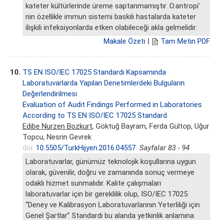
kateter kültürlerinde üreme saptanmamıştır. O.antropi'
nin özellikle immun sistemi baskılı hastalarda kateter
ilişkili infeksiyonlarda etken olabileceği akla gelmelidir.
Makale Özeti
|
Tam Metin PDF
10.
TS EN ISO/IEC 17025 Standardı Kapsamında
Laboratuvarlarda Yapılan Denetimlerdeki Bulguların
Değerlendirilmesi
Evaluation of Audit Findings Performed in Laboratories
According to TS EN ISO/IEC 17025 Standard
Edibe Nurzen Bozkurt
, Göktuğ Bayram, Ferda Gültop, Uğur
Topcu, Nesrin Gevrek
doi:
10.5505/TurkHijyen.2016.04557
Sayfalar 83 - 94
Laboratuvarlar, günümüz teknolojik koşullarına uygun
olarak, güvenilir, doğru ve zamanında sonuç vermeye
odaklı hizmet sunmalıdır. Kalite çalışmaları
laboratuvarlar için bir gereklilik olup, ISO/IEC 17025
“Deney ve Kalibrasyon Laboratuvarlarının Yeterliliği için
Genel Şartlar” Standardı bu alanda yetkinlik anlamına