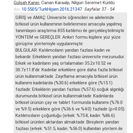
Gülşah Kaner
, Canan Karaalp, Nilgün Seremet Kürklü
doi:
10.5505/TurkHijyen.2016.21347
Sayfalar 37 - 54
GİRİŞ ve AMAÇ: Üniversite öğrencileri ve ailelerinde
bitkisel ürün kullanımının belirlenmesi amacıyla yapılmış
tanımlayıcı araştırma 855 katılımcı ile gerçekleştirilmiştir.
YÖNTEM ve GEREÇLER: Anket formu kişilere yüz yüze
görüşme yöntemiyle uygulanmıştır.
BULGULAR: Katılımcıların yarıdan fazlası kadın ve
bekardır. Erkeklerin yarıdan fazlası üniversite mezunudur.
Erkek ve kadınların yaş ortalamaları 35.2±10.52 ve
30.7±11.8’dir. Kadınlar erkeklere göre daha fazla bitkisel
ürün kullanmaktadır. Zayıflama amacıyla bitkisel ürün
kullanımı kadınlarda (%30.6) erkeklere göre (%15.1)
fazladır. Erkeklerin yarıdan fazlası (%57.6) soğuk algınlığı
durumunda bitkisel ürün kullanmaktadır. Kadınlarda
bitkisel ürünün çay ve tablet formunda kullanımı (%76.0
ve %9.5) erkeklere göre (%36.6 ve %4.0) fazladır (p<0.05).
Katılımcıların çoğunluğu (erkek: %75.8, kadın: %86.6)
bitkisel ürünleri aktardan almaktadır. Bireylerin yarıdan
fazlası (erkek: %51.5, kadın: %56.0) kullanılan yöntem ile