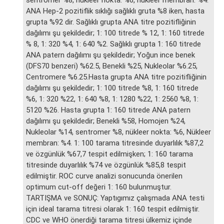
ANA Hep-2 pozitiflik sıklığı sağlıklı gruta %8 iken, hasta
grupta %92 dir. Sağlıklı grupta ANA titre pozitifliğinin
dağılımı şu şekildedir; 1: 100 titrede % 12, 1: 160 titrede
% 8, 1: 320 %4, 1: 640 %2. Sağlıklı grupta 1: 160 titrede
ANA patern dağılımı şu şekildedir; Yoğun ince benek
(DFS70 benzeri) %62.5, Benekli %25, Nukleolar %6.25,
Centromere %6.25.Hasta grupta ANA titre pozitifliğinin
dağılımı şu şekildedir; 1: 100 titrede %8, 1: 160 titrede
%6, 1: 320 %22, 1: 640 %8, 1: 1280 %22, 1: 2560 %8, 1:
5120 %26. Hasta grupta 1: 160 titrede ANA patern
dağılımı şu şekildedir; Benekli %58, Homojen %24,
Nukleolar %14, sentromer %8, nükleer nokta: %6, Nükleer
membran: %4. 1: 100 tarama titresinde duyarlılık %87,2
ve özgünlük %67,7 tespit edilmişken; 1: 160 tarama
titresinde duyarlılık %74 ve özgünlük %85,8 tespit
edilmiştir. ROC curve analizi sonucunda önerilen
optimum cut-off değeri 1: 160 bulunmuştur.
TARTIŞMA ve SONUÇ: Yaptıgımız çalışmada ANA testi
için ideal tarama titresi olarak 1: 160 tespit edilmiştir.
CDC ve WHO önerdiği tarama titresi ülkemiz içinde