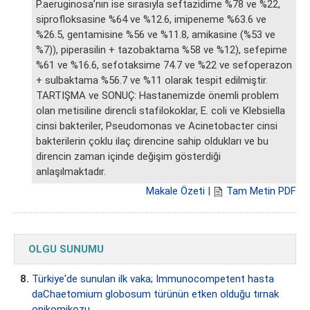
P.aeruginosa’nın ise sırasıyla seftazidime %78 ve %22,
siprofloksasine %64 ve %12.6, imipeneme %63.6 ve
%26.5, gentamisine %56 ve %11.8, amikasine (%53 ve
%7)), piperasilin + tazobaktama %58 ve %12), sefepime
%61 ve %16.6, sefotaksime 74.7 ve %22 ve sefoperazon
+ sulbaktama %56.7 ve %11 olarak tespit edilmiştir.
TARTIŞMA ve SONUÇ: Hastanemizde önemli problem
olan metisiline direncli stafilokoklar, E. coli ve Klebsiella
cinsi bakteriler, Pseudomonas ve Acinetobacter cinsi
bakterilerin çoklu ilaç direncine sahip oldukları ve bu
direncin zaman içinde değişim gösterdiği
anlaşılmaktadır.
Makale Özeti
|
Tam Metin PDF
OLGU SUNUMU
8.
Türkiye'de sunulan ilk vaka; Immunocompetent hasta
daChaetomium globosum türünün etken olduğu tırnak
onikomikozu.