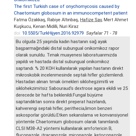
The first Turkish case of onychomycosis caused by
Chaetomium globosum in an immunocompetent patient
Fatma Özakkaş, Rabiye Altınbaş,
Hafize Sav
, Mert Ahmet
Kuşkucu, Kenan Midilli, Nuri Kiraz
doi:
10.5505/TurkHijyen.2016.92979
Sayfalar 71 - 78
Bu olguda 25 yaşında kadın hastanın sağ ayak
başparmağındaki distal subungual onikomikoz rapor
olarak sunuldu. Tırnak muayenesi laboratuarımızda
yapıldı ve hastada distal subungual onikomikoz
saptandı. % 20 KOH kullanılarak yapılan hastanın direkt
mikroskobik incelenmesinde septalı hifler gözlemlendi.
Hastadan alınan tırnak örnekleri siklohegzimitli ve
siklohekzimitsiz Sabouraud's dextrose agara ekildi ve 25
derecede bir hafta beklenildi.Fungal büyüme
saptandıktan sonra direkt preperat hazırlandı,
kahverengi septalı hifler, perithecia,limon benzeri
askosporlar görüldü.Etken sekanslama ve konvansiyonel
yöntemle Chaetomium globosum olarak tanımlandı.
CLSI M38-A2 yöntemi kullanılarak amfotericin B,
fluconazole, itracanozole, miconazole, ketoconazole,