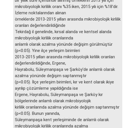
bir yıllık süre içerisinde alınmış örneklerin 2013 yılı için
mikrobiyolojik kirlilik oranı %35 iken, 2015 yılı için %18’dir.
İzleme noktalarından alınan
örneklerde 2013-2015 yılları arasında mikrobiyolojik kirlilik
oranları değerlendirildiğinde
Tekirdağ il genelinde, kırsal alanda ve kentsel alanda
mikrobiyolojik kirlilik oranlarında
anlamlı olarak azalma yönünde değişim görülmüştür
(p<0.05). Yine ilçe yerleşim birimleri
2013-2015 yılları arasında mikrobiyolojik kirlilik oranları
değerlendirildiğinde, Ergene,
Hayrabolu, Süleymanpaşa ve Şarköy’de anlamlı olarak
azalma yönünde değişim saptanmıştır
(p<0.05). İlçe yerleşim birimleri, kır ve kent olarak ikiye
ayrılıp çözümleme yapıldığında ise
Ergene, Hayrabolu, Süleymanpaşa ve Şarköy kır
bölgelerinde anlamlı olarak mikrobiyolojik
kirlilik oranlarında azalma yönünde değişim saptanmıştır
(p<0.05). Bunun yanında,
Süleymanpaşa kent yerleşiminde de anlamlı olarak
mikrobiyolojik kirlilik oranlarında azalma