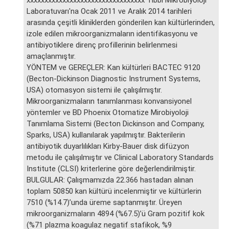
Laboratuvarı'na Ocak 2011 ve Aralık 2014 tarihleri
arasında çeşitli kliniklerden gönderilen kan kültürlerinden,
izole edilen mikroorganizmaların identifikasyonu ve
antibiyotiklere direnç profillerinin belirlenmesi
amaçlanmıştır.
YÖNTEM ve GEREÇLER: Kan kültürleri BACTEC 9120
(Becton-Dickinson Diagnostic Instrument Systems,
USA) otomasyon sistemi ile çalışılmıştır.
Mikroorganizmaların tanımlanması konvansiyonel
yöntemler ve BD Phoenix Otomatize Mirobiyoloji
Tanımlama Sistemi (Becton Dickinson and Company,
Sparks, USA) kullanılarak yapılmıştır. Bakterilerin
antibiyotik duyarlılıkları Kirby-Bauer disk difüzyon
metodu ile çalışılmıştır ve Clinical Laboratory Standards
Institute (CLSI) kriterlerine göre değerlendirilmiştir.
BULGULAR: Çalışmamızda 22.366 hastadan alınan
toplam 50850 kan kültürü incelenmiştir ve kültürlerin
7510 (%14.7)’unda üreme saptanmıştır. Üreyen
mikroorganizmaların 4894 (%67.5)’ü Gram pozitif kok
(%71 plazma koagulaz negatif stafikok, %9