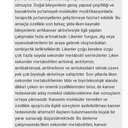
olmuştur. Doğal bileşenlerin geniş yapısal çeşitliliği ve
biyoaktivite potansiyeli moleküller modifikasyonlarla
terapotik potansiyellerini geliştirmeye hizmet edebilir. Bu
amaçla özellikle son birkaç yılda liken kaynaklı
bileşenlerin antikanser aktivitesiyle ilgili yapılan
çalışmalar hızla artmaktadır. Likenler fungus, alg veya
siyanobakterilerin bir araya gelerek oluşturdukları
simbiyotik birlikteliklerdir. Likenler çoğu kendine özgü
çok fazla sayıda sekonder metabolit sentezlerler. Liken
sekonder metabolitleri antiviral, antitümör,
antibakteriyal, antiherbivor ve antioksidant olmak üzere
pek çok biyolojik aktiviteye sahiptirler. Son yıllarda liken
sekonder metabolitlerinin tıbbi ve biyoteknolojik alanda
dikkat çeken en önemli özelliklerinden birisi; de kanser
tedavisinde aday molekül olabileceklerine dair sonuçların
ortaya çıkmasıdır. Kanserin moleküler temelleri ve
özellikle apoptozla ilişkili süreçlerin aydınlatılması kanser
tedavisinde alternatif ilaçların bulunmasında büyük bir
yarar sunacağı düşünülmektedir. Bu derleme
çalışmasında liken sekonder metabolitleri, kanser