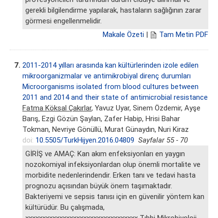
gerekli bilgilendirme yapılarak, hastaların sağlığının zarar
görmesi engellenmelidir.
Makale Özeti
|
Tam Metin PDF
7.
2011-2014 yılları arasında kan kültürlerinden izole edilen
mikroorganizmalar ve antimikrobiyal direnç durumları
Microorganisms isolated from blood cultures between
2011 and 2014 and their state of antimicrobial resistance
Fatma Köksal Çakırlar
, Yavuz Uyar, Sinem Özdemir, Ayşe
Barış, Ezgi Gözün Şaylan, Zafer Habip, Hrisi Bahar
Tokman, Nevriye Gönüllü, Murat Günaydın, Nuri Kiraz
doi:
10.5505/TurkHijyen.2016.04809
Sayfalar 55 - 70
GİRİŞ ve AMAÇ: Kan akım enfeksiyonları en yaygın
nozokomiyal infeksiyonlardan olup önemli mortalite ve
morbidite nedenlerindendir. Erken tanı ve tedavi hasta
prognozu açısından büyük önem taşımaktadır.
Bakteriyemi ve sepsis tanısı için en güvenilir yöntem kan
kültürüdür. Bu çalışmada,
xxxxxxxxxxxxxxxxxxxxxxxxxxxxxxxxx Tıbbi Mikrobiyoloji