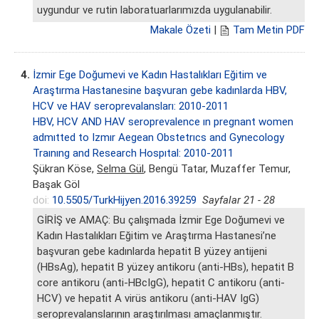
uygundur ve rutin laboratuarlarımızda uygulanabilir.
Makale Özeti
|
Tam Metin PDF
4.
İzmir Ege Doğumevi ve Kadın Hastalıkları Eğitim ve
Araştırma Hastanesine başvuran gebe kadınlarda HBV,
HCV ve HAV seroprevalansları: 2010-2011
HBV, HCV AND HAV seroprevalence ın pregnant women
admıtted to Izmır Aegean Obstetrıcs and Gynecology
Traınıng and Research Hospıtal: 2010-2011
Şükran Köse,
Selma Gül
, Bengü Tatar, Muzaffer Temur,
Başak Göl
doi:
10.5505/TurkHijyen.2016.39259
Sayfalar 21 - 28
GİRİŞ ve AMAÇ: Bu çalışmada İzmir Ege Doğumevi ve
Kadın Hastalıkları Eğitim ve Araştırma Hastanesi’ne
başvuran gebe kadınlarda hepatit B yüzey antijeni
(HBsAg), hepatit B yüzey antikoru (anti-HBs), hepatit B
core antikoru (anti-HBcIgG), hepatit C antikoru (anti-
HCV) ve hepatit A virüs antikoru (anti-HAV IgG)
seroprevalanslarının araştırılması amaçlanmıştır.