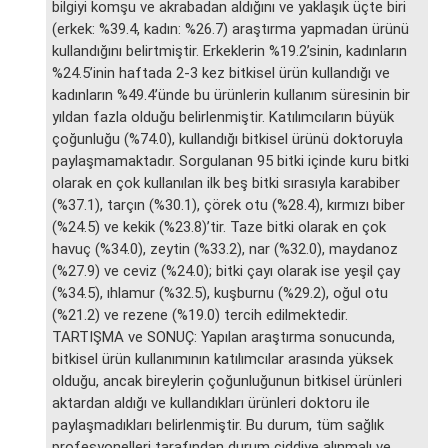
bilgiyi komşu ve akrabadan aldığını ve yaklaşık üçte biri
(erkek: %39.4, kadın: %26.7) araştırma yapmadan ürünü
kullandığını belirtmiştir. Erkeklerin %19.2’sinin, kadınların
%24.5’inin haftada 2-3 kez bitkisel ürün kullandığı ve
kadınların %49.4’ünde bu ürünlerin kullanım süresinin bir
yıldan fazla olduğu belirlenmiştir. Katılımcıların büyük
çoğunluğu (%74.0), kullandığı bitkisel ürünü doktoruyla
paylaşmamaktadır. Sorgulanan 95 bitki içinde kuru bitki
olarak en çok kullanılan ilk beş bitki sırasıyla karabiber
(%37.1), tarçın (%30.1), çörek otu (%28.4), kırmızı biber
(%24.5) ve kekik (%23.8)’tir. Taze bitki olarak en çok
havuç (%34.0), zeytin (%33.2), nar (%32.0), maydanoz
(%27.9) ve ceviz (%24.0); bitki çayı olarak ise yeşil çay
(%34.5), ıhlamur (%32.5), kuşburnu (%29.2), oğul otu
(%21.2) ve rezene (%19.0) tercih edilmektedir.
TARTIŞMA ve SONUÇ: Yapılan araştırma sonucunda,
bitkisel ürün kullanımının katılımcılar arasında yüksek
olduğu, ancak bireylerin çoğunluğunun bitkisel ürünleri
aktardan aldığı ve kullandıkları ürünleri doktoru ile
paylaşmadıkları belirlenmiştir. Bu durum, tüm sağlık
profesyonelleri tarafından durum ciddiye alınmalı ve