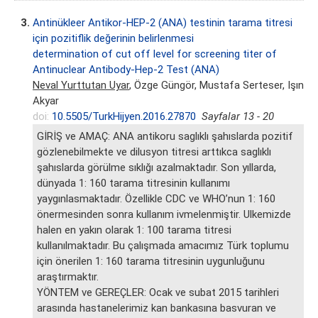
3.
Antinükleer Antikor-HEP-2 (ANA) testinin tarama titresi
için pozitiflik değerinin belirlenmesi
determination of cut off level for screening titer of
Antinuclear Antibody-Hep-2 Test (ANA)
Neval Yurttutan Uyar
, Özge Güngör, Mustafa Serteser, Işın
Akyar
doi:
10.5505/TurkHijyen.2016.27870
Sayfalar 13 - 20
GİRİŞ ve AMAÇ: ANA antikoru saglıklı şahıslarda pozitif
gözlenebilmekte ve dilusyon titresi arttıkca saglıklı
şahıslarda görülme sıklığı azalmaktadır. Son yıllarda,
dünyada 1: 160 tarama titresinin kullanımı
yaygınlasmaktadır. Özellikle CDC ve WHO’nun 1: 160
önermesinden sonra kullanım ivmelenmiştir. Ulkemizde
halen en yakın olarak 1: 100 tarama titresi
kullanılmaktadır. Bu çalışmada amacımız Türk toplumu
için önerilen 1: 160 tarama titresinin uygunluğunu
araştırmaktır.
YÖNTEM ve GEREÇLER: Ocak ve subat 2015 tarihleri
arasında hastanelerimiz kan bankasına basvuran ve