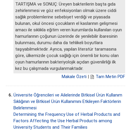
TARTIŞMA ve SONUÇ: Üreyen bakterilerin başta gıda
zehirlenmesi ve göz enfeksiyonları olmak üzere ciddi
sağlık problemlerine sebebiyet verdiği ve piyasada
bulunan, okul öncesi çocukların el kaslarının gelişmesi
amacı ile sıklıkla eğitim veren kurumlarda kullanılan oyun
hamurlarının çoğunun üzerinde de yenilebilir ibaresinin
bulunması, durumu daha da tehlikeli boyutlara
taşıyabilmektedir. Ayrıca, yapılan literatür taramasına
göre, ülkemizde çocuk sağlığı için önemli bir konu olan
oyun hamurlarının bakteriyolojik açıdan güvenilirliği ilk
kez bu çalışmada vurgulanmaktadır.
Makale Özeti
|
Tam Metin PDF
6.
Üniversite Öğrencileri ve Ailelerinde Bitkisel Ürün Kullanım
Sıklığının ve Bitkisel Ürün Kullanımını Etkileyen Faktörlerin
Belirlenmesi
Determining the Frequency Use of Herbal Products and
Factors Affecting the Use Herbal Products among
University Students and Their Families