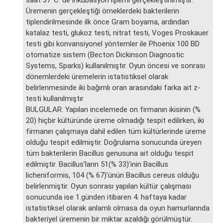
Üremenin gerçekleştiği örneklerdeki bakterilerin
tiplendirilmesinde ilk önce Gram boyama, ardından
katalaz testi, glukoz testi, nitrat testi, Voges Proskauer
testi gibi konvansiyonel yöntemler ile Phoenix 100 BD
otomatize sistem (Becton Dickinson Diagnostic
Systems, Sparks) kullanılmıştır. Oyun öncesi ve sonrası
dönemlerdeki üremelerin istatistiksel olarak
belirlenmesinde iki bağımlı oran arasındaki farka ait z-
testi kullanılmıştır
BULGULAR: Yapılan incelemede on firmanın ikisinin (%
20) hiçbir kültüründe üreme olmadığı tespit edilirken, iki
firmanın çalışmaya dahil edilen tüm kültürlerinde üreme
olduğu tespit edilmiştir. Doğrulama sonucunda üreyen
tüm bakterilerin Bacillus genusuna ait olduğu tespit
edilmiştir. Bacillus’ların 51(% 33)’inin Bacillus
licheniformis, 104 (% 67)’ünün Bacillus cereus olduğu
belirlenmiştir. Oyun sonrası yapılan kültür çalışması
sonucunda ise 1.günden itibaren 4. haftaya kadar
istatistiksel olarak anlamlı olmasa da oyun hamurlarında
bakteriyel üremenin bir miktar azaldığı görülmüştür.