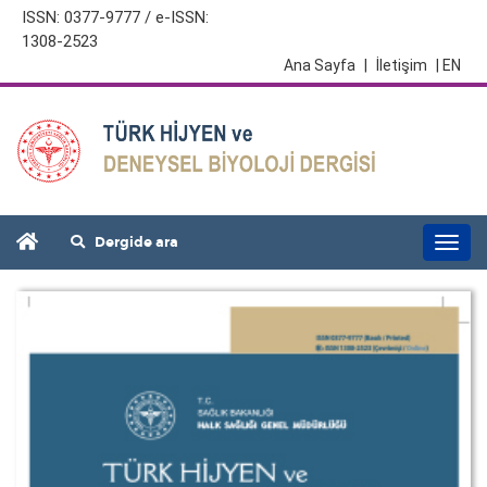
ISSN: 0377-9777 / e-ISSN:
1308-2523
Ana Sayfa
|
İletişim
| EN
Dergide ara
Togg
navi