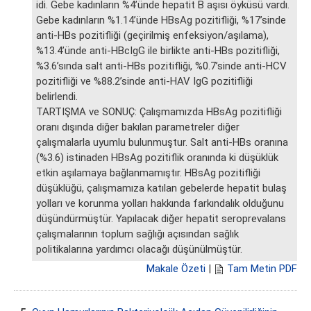
idi. Gebe kadınların %4’ünde hepatit B aşısı öyküsü vardı.
Gebe kadınların %1.14’ünde HBsAg pozitifliği, %17’sinde
anti-HBs pozitifliği (geçirilmiş enfeksiyon/aşılama),
%13.4’ünde anti-HBcIgG ile birlikte anti-HBs pozitifliği,
%3.6’sında salt anti-HBs pozitifliği, %0.7’sinde anti-HCV
pozitifliği ve %88.2’sinde anti-HAV IgG pozitifliği
belirlendi.
TARTIŞMA ve SONUÇ: Çalışmamızda HBsAg pozitifliği
oranı dışında diğer bakılan parametreler diğer
çalışmalarla uyumlu bulunmuştur. Salt anti-HBs oranına
(%3.6) istinaden HBsAg pozitiflik oranında ki düşüklük
etkin aşılamaya bağlanmamıştır. HBsAg pozitifliği
düşüklüğü, çalışmamıza katılan gebelerde hepatit bulaş
yolları ve korunma yolları hakkında farkındalık olduğunu
düşündürmüştür. Yapılacak diğer hepatit seroprevalans
çalışmalarının toplum sağlığı açısından sağlık
politikalarına yardımcı olacağı düşünülmüştür.
Makale Özeti
|
Tam Metin PDF