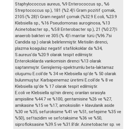
Staphylococcus aureus, %9 Enterococcus sp., %6
Streptococcus sp.), 181 (%2.4)’i Gram pozitif çomak,
2105 (% 28)’i Gram negatif çomak (%32.9 E.coli, %23.9
Klebsiella sp., %16 Pseudomonas auroginosa, %13
Acinetobacter sp., %5.8 Enterobacter sp.), 21 (%0.27)’i
anaerob bakteri ve 305 (% 4)’i mantar türü (%96.7’si
Candida sp.) olarak belirlenmiştir. Metisilin direnci,
plazma koagulaz negatif stafilokoklar da %34,
S.aureus’da %20.9 olarak tespit edilmiştir.
Enterokoklarda vankomisin direnci %13 olarak
saptanmıştır. Genişlemiş-spektrumlu beta-laktamaz
oluşumu E.coli’de % 34 ve Klebsiella sp’de % 50 olarak
bulunmuştur. Karbapenemaz üretimi E.coli’de % 8 ve
Klebsiella sp’de % 17 olarak tespit edilmiştir.
E.coli ve Klebsiella sp’nin direnç oranları sırasıyla
ampisiline %44.7 ve %100, gentamisine %26 ve %27,
amikasine %15 ve %17, amoksisilin + klavulanik aside
%30 ve %35, sefuroksime %41 ve %51, sefepime %35 ve
%50), seftazidim ve sefotaksime %36 ve %50,
siprofloksasine %39.5 ve %31.8’dir. Acinetobacter sp. ve